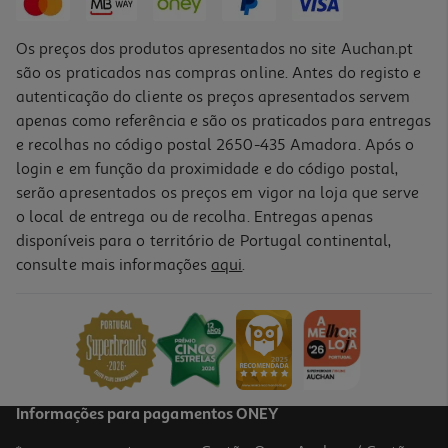
Os preços dos produtos apresentados no site Auchan.pt
são os praticados nas compras online. Antes do registo e
autenticação do cliente os preços apresentados servem
apenas como referência e são os praticados para entregas
e recolhas no código postal 2650-435 Amadora. Após o
login e em função da proximidade e do código postal,
serão apresentados os preços em vigor na loja que serve
o local de entrega ou de recolha. Entregas apenas
disponíveis para o território de Portugal continental,
3.0
(2)
consulte mais informações
aqui
.
Tinteiro Epson Preto Ecotank Et-104
12.99 €/un
12,99 €
Informações para pagamentos ONEY