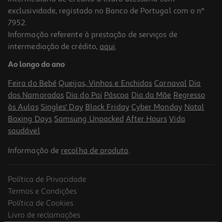
exclusividade, registado no Banco de Portugal com o nº
7952.
Informação referente à prestação de serviços de
intermediação de crédito,
aqui
.
Tinteiro Epson T6643 Magenta 70ml
Ao longo do ano
11.99 €/un
Feira do Bebé
Queijos, Vinhos e Enchidos
Carnaval
Dia
11,99 €
dos Namorados
Dia do Pai
Páscoa
Dia da Mãe
Regresso
às Aulas
Singles' Day
Black Friday
Cyber Monday
Natal
Boxing Days
Samsung Unpacked
After Hours
Vida
saudável
Informação de
recolha de produto
.
Política de Privacidade
Termos e Condições
Política de Cookies
Livro de reclamações