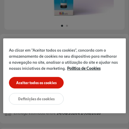
Faça a sua avaliação
Ao clicar em "Aceitar todos os cookies", concorda com o
Ref. / EAN:
8715946643359
armazenamento de cookies no seu dispositivo para melhorar
a navegação no site, analisar a utilização do site e ajudar nas
nossas iniciativas de marketing.
Política de Cookies
11,99 €
Aceitar todos os cookies
Definições de cookies
verificar stock em loja >
Entrega estimada entre
14/08/2026 e 17/08/2026