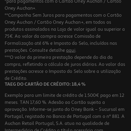
*para pagamentos com o Cartão Oney Auchan / Cartão
Oney Auchan+.
**Campanha Sem Juros para pagamentos com o Cartão
Oney Auchan / Cartão Oney Auchan+, em todos os
produtos assinalados na Loja de valor igual ou superior a
75€. Ao valor da compra acresce Comissão de
Formalização até 6% e Imposto do Selo, incluídos nas
prestações. Consulte detalhe
aqui
.
Tinteiro Canon Preto Pg-560
***O valor da primeira prestação depende do dia da
compra, refletindo o cálculo de juros diários. Ao valor das
25.99 €/un
prestações acresce o Imposto do Selo sobre a utilização
25,99 €
de Crédito.
TAEG DO CARTÃO DE CRÉDITO: 18,4 %
Exemplo para um limite de crédito de 1.500€ pago em 12
meses. TAN 17,60 %. Adesão ao Cartão sujeita a
aprovação. Informe-se junto do Oney Bank – Sucursal em
Portugal, registado no Banco de Portugal com o nº 881. A
Auchan Retail Portugal, S.A. atua na qualidade de
Intermediário de Crédito a título acessório com