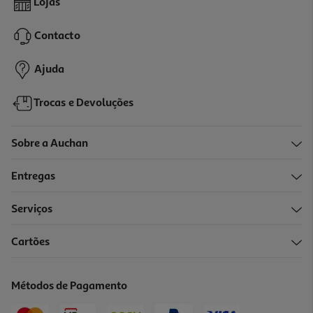
Lojas
18.99 €/un
Contacto
18,99 €
Ajuda
Trocas e Devoluções
Sobre a Auchan
Entregas
Serviços
5.0
(1)
Cartões
Tinteiro Epson Amarelo Ecotank Et-104
10.99 €/un
Métodos de Pagamento
10,99 €