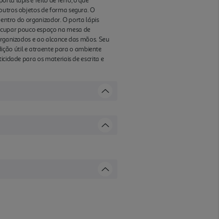
ta lápis é feito de ferro, o que
 outros objetos de forma segura. O
dentro do organizador. O porta lápis
ocupar pouco espaço na mesa de
 organizados e ao alcance das mãos. Seu
ção útil e atraente para o ambiente
icidade para os materiais de escrita e