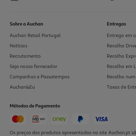
Sobre a Auchan
Entregas
Auchan Retail Portugal
Entrega em c
Porta-Revistas Rede Auchan 24.2x6.7x31.3cm
Notícias
Recolha Driv
5.99 €/un
Recrutamento
Recolha Expr
5,99 €
Seja nosso fornecedor
Recolha em L
Campanhas e Passatempos
Recolha num 
Auchan&Eu
Taxas de Ent
Métodos de Pagamento
Os preços dos produtos apresentados no site Auchan.pt sã