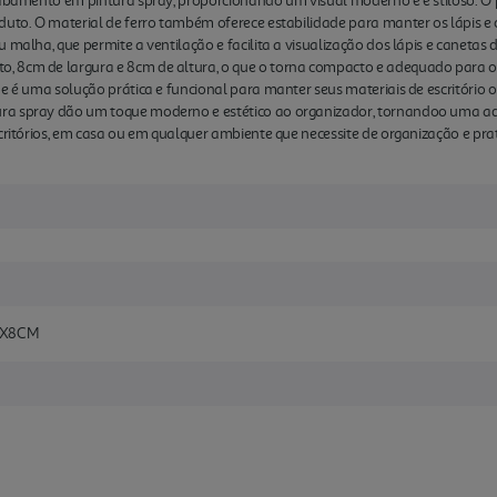
abamento em pintura spray, proporcionando um visual moderno e e stiloso. O por
duto. O material de ferro também oferece estabilidade para manter os lápis e
 malha, que permite a ventilação e facilita a visualização dos lápis e canetas 
, 8cm de largura e 8cm de altura, o que o torna compacto e adequado para 
de é uma solução prática e funcional para manter seus materiais de escritório
ra spray dão um toque moderno e estético ao organizador, tornandoo uma adi
critórios, em casa ou em qualquer ambiente que necessite de organização e prat
8X8CM