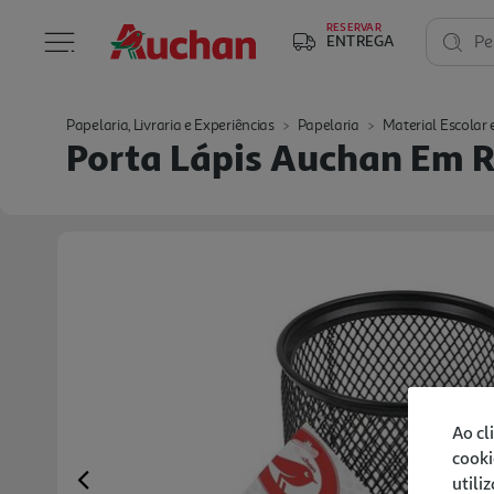
RESERVAR
ENTREGA
Pe
Papelaria, Livraria e Experiências
Papelaria
Material Escolar e
Porta Lápis Auchan Em 
Ao cl
cooki
utili
Previous