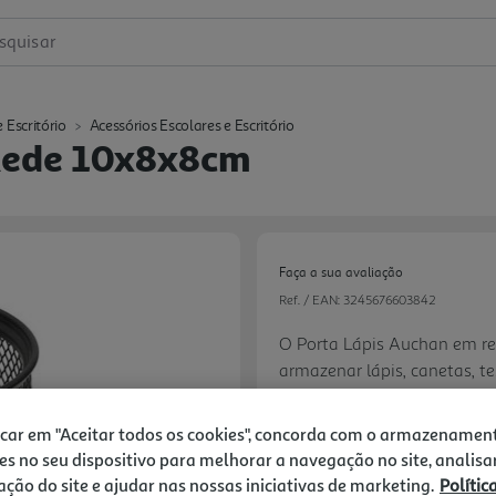
squisar
 Escritório
Acessórios Escolares e Escritório
Rede 10x8x8cm
Faça a sua avaliação
Ref. / EAN:
3245676603842
O Porta Lápis Auchan em re
armazenar lápis, canetas, te
prática e organizada. Ele é
1.69 €/un
spray, proporcionando um vis
icar em "Aceitar todos os cookies", concorda com o armazenamen
de ferro, o que confere robu
es no seu dispositivo para melhorar a navegação no site, analisa
ferro também oferece estabi
zação do site e ajudar nas nossas iniciativas de marketing.
Polític
Next