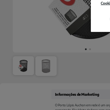
Cook
Informações de Marketing
O Porta Lápis Auchan em rede é um orga