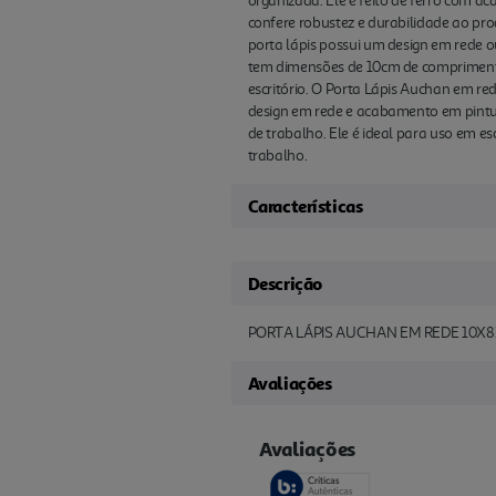
organizada. Ele é feito de ferro com ac
confere robustez e durabilidade ao pro
porta lápis possui um design em rede ou
tem dimensões de 10cm de comprimento
escritório. O Porta Lápis Auchan em re
design em rede e acabamento em pintu
de trabalho. Ele é ideal para uso em es
trabalho.
Características
Descrição
PORTA LÁPIS AUCHAN EM REDE 10X
Avaliações