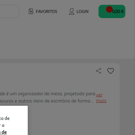
FAVORITOS
LOGIN
0,00 €
de é um organizador de mesa, projetado para
ver
mais
souras e outros itens de escritório de forma
 feito de ferro com acabamento em pintura
ual moderno e e stiloso. O porta lápis é feito
to de
stez e durabilidade ao produto. O material de
r a
lidade para manter os lápis e outros objetos
a de