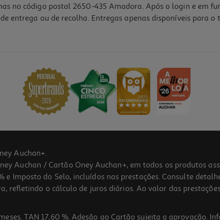
lhas no código postal 2650-435 Amadora. Após o login e em fu
de entrega ou de recolha. Entregas apenas disponíveis para o t
ney Auchan+.
 Auchan / Cartão Oney Auchan+, em todos os produtos assina
 e Imposto do Selo, incluídos nas prestações. Consulte detal
 refletindo o cálculo de juros diários. Ao valor das prestações
meses. TAN 17,60 %. Adesão ao Cartão sujeita a aprovação. In