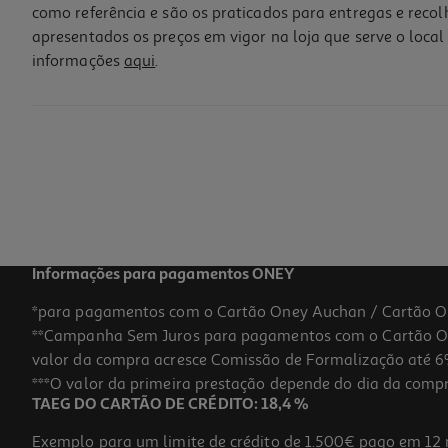
como referência e são os praticados para entregas e reco
apresentados os preços em vigor na loja que serve o local 
informações
aqui
.
Tabuleiro Para Escritório Auchan Em Rede 26.5x33.5x7.5cm
5.99 €/un
5,99 €
Informações para pagamentos ONEY
*para pagamentos com o Cartão Oney Auchan / Cartão O
**Campanha Sem Juros para pagamentos com o Cartão Oney
valor da compra acresce Comissão de Formalização até 6%
***O valor da primeira prestação depende do dia da compra,
TAEG DO CARTÃO DE CRÉDITO: 18,4 %
Exemplo para um limite de crédito de 1.500€ pago em 12 