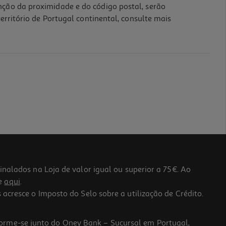
nção da proximidade e do código postal, serão
erritório de Portugal continental, consulte mais
lados na Loja de valor igual ou superior a 75€. Ao
he
aqui
.
 acresce o Imposto do Selo sobre a utilização de Crédito.
forme-se junto do Oney Bank – Sucursal em Portugal,