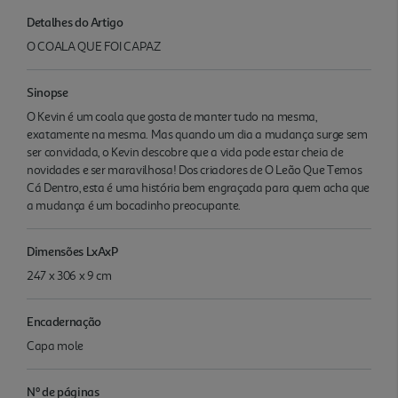
Detalhes do Artigo
O COALA QUE FOI CAPAZ
Sinopse
O Kevin é um coala que gosta de manter tudo na mesma,
exatamente na mesma. Mas quando um dia a mudança surge sem
ser convidada, o Kevin descobre que a vida pode estar cheia de
novidades e ser maravilhosa! Dos criadores de O Leão Que Temos
Cá Dentro, esta é uma história bem engraçada para quem acha que
a mudança é um bocadinho preocupante.
Dimensões LxAxP
247 x 306 x 9 cm
Encadernação
Capa mole
Nº de páginas