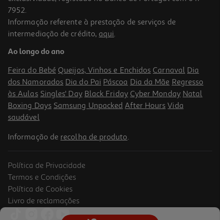
7952.
Informação referente à prestação de serviços de
intermediação de crédito,
aqui
.
Livro Os Pandas Que Prometeram De Rachel Bright Jim Field
Ao longo do ano
12.51 €/un
13,90 €
PVP de editor
Feira do Bebé
Queijos, Vinhos e Enchidos
Carnaval
Dia
12,51 €
dos Namorados
Dia do Pai
Páscoa
Dia da Mãe
Regresso
às Aulas
Singles' Day
Black Friday
Cyber Monday
Natal
Boxing Days
Samsung Unpacked
After Hours
Vida
saudável
Informação de
recolha de produto
.
Política de Privacidade
-10%
Termos e Condições
Política de Cookies
Livro de reclamações
5.0
(1)
Livro O Rato Renato 7 - Não Quer Que Mama Vá Trabalhar