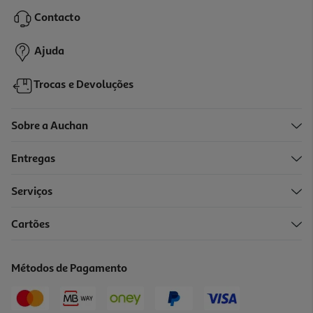
9.73 €/un
13,90 €
PVP de editor
Contacto
9,73 €
Ajuda
Trocas e Devoluções
Sobre a Auchan
Entregas
-10%
Serviços
Cartões
Livro O Fio Invisível Míriam Tirado
12.92 €/un
Métodos de Pagamento
14,35 €
PVP de editor
12,92 €