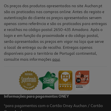
Os preços dos produtos apresentados no site Auchan.pt
são os praticados nas compras online. Antes do registo e
autenticação do cliente os preços apresentados servem
apenas como referência e são os praticados para entregas
e recolhas no código postal 2650-435 Amadora. Após o
login e em função da proximidade e do código postal,
-10%
serão apresentados os preços em vigor na loja que serve
o local de entrega ou de recolha. Entregas apenas
disponíveis para o território de Portugal continental,
5.0
(1)
consulte mais informações
aqui
.
O Leão Que Temos Cá Dentro
12.51 €/un
13,90 €
PVP de editor
12,51 €
Informações para pagamentos ONEY
*para pagamentos com o Cartão Oney Auchan / Cartão