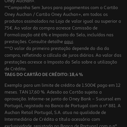
Oney Auchan+.
**Campanha Sem Juros para pagamentos com o Cartão
Oney Auchan / Cartão Oney Auchan+, em todos os
-2%
produtos assinalados na Loja de valor igual ou superior a
75€. Ao valor da compra acresce Comissão de
Formalização até 6% e Imposto do Selo, incluídos nas
prestações. Consulte detalhe
aqui
.
Livro As Minhas Emoções Tornam-Me Mais Forte De Elizabeth
***O valor da primeira prestação depende do dia da
Cole
compra, refletindo o cálculo de juros diários. Ao valor das
10.71 €/un
prestações acresce o Imposto do Selo sobre a utilização
10,90 €
PVP de editor
10,71 €
de Crédito.
TAEG DO CARTÃO DE CRÉDITO: 18,4 %
Exemplo para um limite de crédito de 1.500€ pago em 12
meses. TAN 17,60 %. Adesão ao Cartão sujeita a
aprovação. Informe-se junto do Oney Bank – Sucursal em
Portugal, registado no Banco de Portugal com o nº 881. A
Auchan Retail Portugal, S.A. atua na qualidade de
Intermediário de Crédito a título acessório com
-10%
exclusividade, registado no Banco de Portugal com o nº