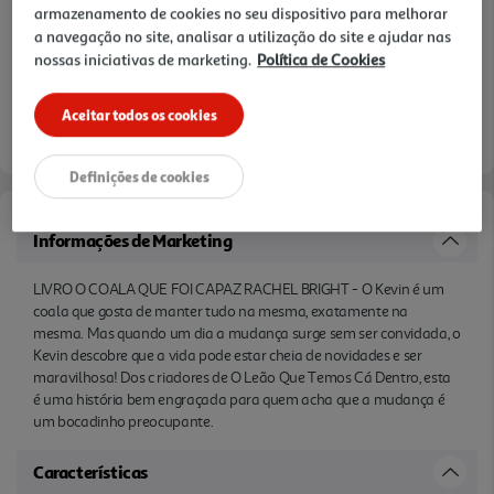
armazenamento de cookies no seu dispositivo para melhorar
a navegação no site, analisar a utilização do site e ajudar nas
nossas iniciativas de marketing.
Política de Cookies
Aceitar todos os cookies
Definições de cookies
Informações de Marketing
LIVRO O COALA QUE FOI CAPAZ RACHEL BRIGHT - O Kevin é um
coala que gosta de manter tudo na mesma, exatamente na
mesma. Mas quando um dia a mudança surge sem ser convidada, o
Kevin descobre que a vida pode estar cheia de novidades e ser
maravilhosa! Dos c riadores de O Leão Que Temos Cá Dentro, esta
é uma história bem engraçada para quem acha que a mudança é
um bocadinho preocupante.
Características