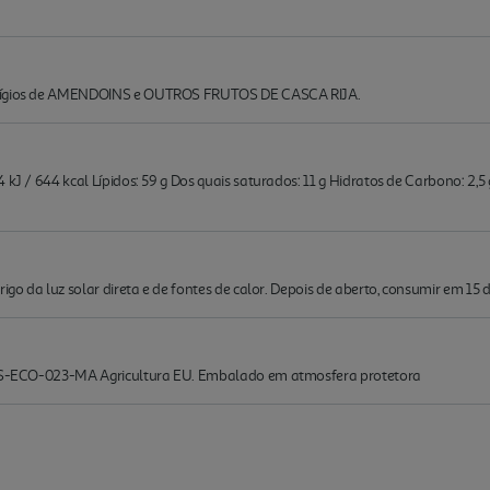
estígios de AMENDOINS e OUTROS FRUTOS DE CASCA RIJA.
kJ / 644 kcal Lípidos: 59 g Dos quais saturados: 11 g Hidratos de Carbono: 2,5 g
igo da luz solar direta e de fontes de calor. Depois de aberto, consumir em 15 d
. ES-ECO-023-MA Agricultura EU. Embalado em atmosfera protetora