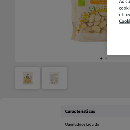
Ao cl
cooki
utili
Cook
Características
Quantidade Liquida