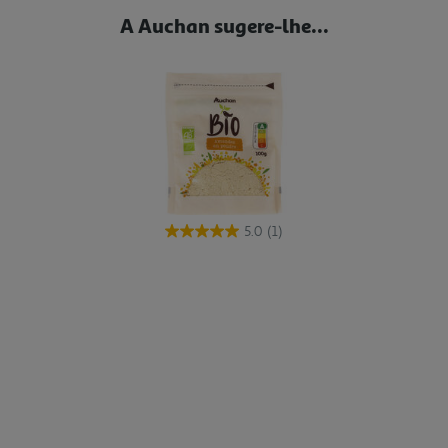
A Auchan sugere-lhe...
5.0
(1)