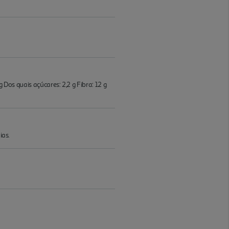
 Dos quais açúcares: 2,2 g Fibra: 12 g
ias.