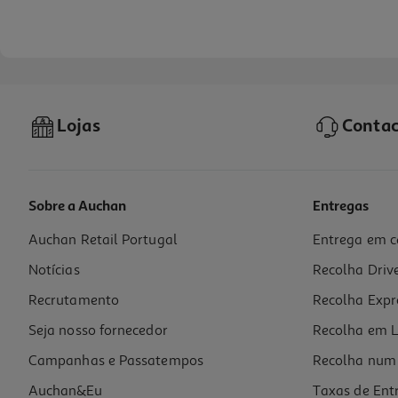
Lojas
Contac
Sobre a Auchan
Entregas
Auchan Retail Portugal
Entrega em c
Miolo Auchan Avelã Bio Torrada 125g
Notícias
Recolha Driv
31.92 €/Kg
Recrutamento
Recolha Expr
3,99 €
Seja nosso fornecedor
Recolha em L
Campanhas e Passatempos
Recolha num 
Auchan&Eu
Taxas de Ent