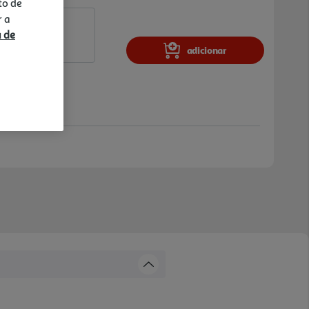
to de
r a
a de
adicionar