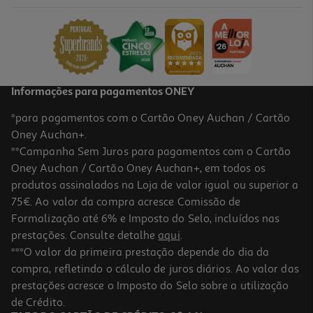
159.99 €/un
159,99 €
Informações para pagamentos ONEY
*para pagamentos com o Cartão Oney Auchan / Cartão
Oney Auchan+.
**Campanha Sem Juros para pagamentos com o Cartão
Oney Auchan / Cartão Oney Auchan+, em todos os
produtos assinalados na Loja de valor igual ou superior a
75€. Ao valor da compra acresce Comissão de
Formalização até 6% e Imposto do Selo, incluídos nas
prestações. Consulte detalhe
aqui
.
4.9
(9)
Cartão Memória Msd Qilive Cl.10 Uhs-I U3 Gaming 128gb
***O valor da primeira prestação depende do dia da
compra, refletindo o cálculo de juros diários. Ao valor das
39.99 €/un
prestações acresce o Imposto do Selo sobre a utilização
39,99 €
de Crédito.