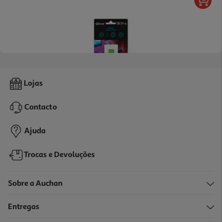
4.9
(7)
Cartão Memória Msd Qilive Cl.10 Uhs-I U3 Gaming 64gb
Lojas
49.99 €/un
Contacto
49,99 €
Ajuda
Trocas e Devoluções
Sobre a Auchan
Entregas