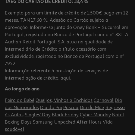
TAEG DO CARTÃO DE CRÉDITO: 18,4 %
Exemplo para um limite de crédito de 1.500€ pago em 12
meses. TAN 17,60 %. Adesão ao Cartão sujeita a
aprovação. Informe-se junto do Oney Bank – Sucursal em
Portugal, registado no Banco de Portugal com o nº 881. A
Auchan Retail Portugal, S.A. atua na qualidade de
Intermediário de Crédito a título acessório com
exclusividade, registado no Banco de Portugal com o nº
7952.
Informação referente à prestação de serviços de
4.7
(7)
intermediação de crédito,
aqui
.
Cartão Memória Msd Qilive Cl.10 Uhs-I U1 V10 A1 256gb
Ao longo do ano
79.99 €/un
Feira do Bebé
Queijos, Vinhos e Enchidos
Carnaval
Dia
79,99 €
dos Namorados
Dia do Pai
Páscoa
Dia da Mãe
Regresso
às Aulas
Singles' Day
Black Friday
Cyber Monday
Natal
Boxing Days
Samsung Unpacked
After Hours
Vida
saudável