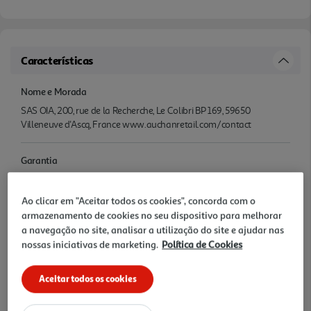
Características
Nome e Morada
SAS OIA, 200, rue de la Recherche, Le Colibri BP 169, 59650
Villeneuve d'Ascq, France www.auchanretail.com/contact
Garantia
36 Meses
Ao clicar em "Aceitar todos os cookies", concorda com o
Avaliações
armazenamento de cookies no seu dispositivo para melhorar
a navegação no site, analisar a utilização do site e ajudar nas
nossas iniciativas de marketing.
Política de Cookies
Aceitar todos os cookies