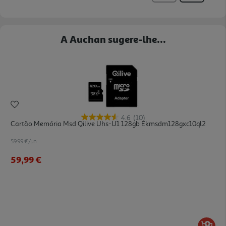
A Auchan sugere-lhe...
4.6
(10)
Cartão Memória Msd Qilive Uhs-U1 128gb Ekmsdm128gxc10ql2
59.99 €/un
59,99 €