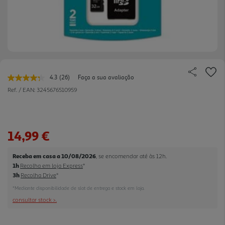
4.3
(26)
Faça a sua avaliação
Leu
26
Ref. / EAN:
3245676510959
avaliações.
Link
para
a
mesma
14,99 €
página.
Receba em casa a 10/08/2026
, se encomendar até às 12h.
1h
Recolha em loja Express
*
3h
Recolha Drive
*
*Mediante disponibilidade de slot de entrega e stock em loja.
consultar stock >.