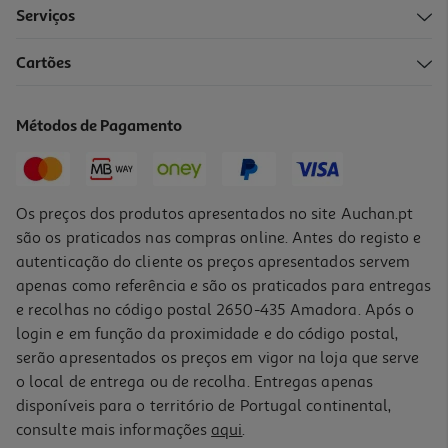
Serviços
3.7
(7)
Cartões
Cartão Memória Qilive 64gb Ekmsdm64gxc10ql2
19.99 €/un
Métodos de Pagamento
19,99 €
Os preços dos produtos apresentados no site Auchan.pt
são os praticados nas compras online. Antes do registo e
autenticação do cliente os preços apresentados servem
apenas como referência e são os praticados para entregas
e recolhas no código postal 2650-435 Amadora. Após o
login e em função da proximidade e do código postal,
serão apresentados os preços em vigor na loja que serve
o local de entrega ou de recolha. Entregas apenas
disponíveis para o território de Portugal continental,
4.3
(3)
consulte mais informações
aqui
.
Cartão Memória Msd Qilive Cl.10 Uhs-I U3 Gaming 256gb