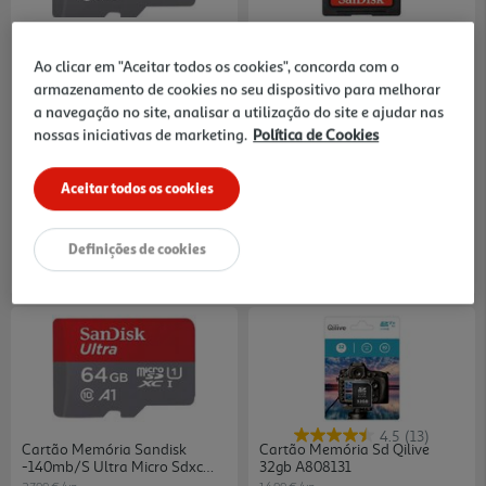
5.0
(4)
3.2
(6)
Cartão Memória Sandisk
Cartão Memória Sandisk
-150mb/s Ultra Micro Sdxc
-100mb/s Extreme Pro Sdhc
Ao clicar em "Aceitar todos os cookies", concorda com o
256gb
32gb
74.99 €/un
39.99 €/un
armazenamento de cookies no seu dispositivo para melhorar
a navegação no site, analisar a utilização do site e ajudar nas
74,99 €
39,99 €
nossas iniciativas de marketing.
Política de Cookies
Aceitar todos os cookies
Definições de cookies
4.5
(13)
Cartão Memória Sandisk
Cartão Memória Sd Qilive
-140mb/s Ultra Micro Sdxc
32gb A808131
64gb