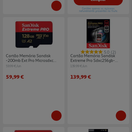
5.0
(2)
Cartão Memória Sandisk
Cartão Memória Sandisk
-200mb Ext Pro Microsdxc
Extreme Pro Sdxc256gb-
128gb
200mb/s
59.99 €/un
139.99 €/un
59,99 €
139,99 €