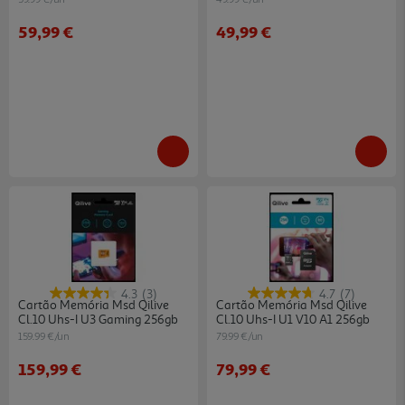
59,99 €
49,99 €
4.3
(3)
4.7
(7)
Cartão Memória Msd Qilive
Cartão Memória Msd Qilive
Cl.10 Uhs-I U3 Gaming 256gb
Cl.10 Uhs-I U1 V10 A1 256gb
159.99 €/un
79.99 €/un
159,99 €
79,99 €