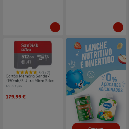
5.0
(2)
Cartão Memória Sandisk
-150mb/s Ultra Micro Sdxc
512gb
179.99 €/un
179,99 €
Comprar