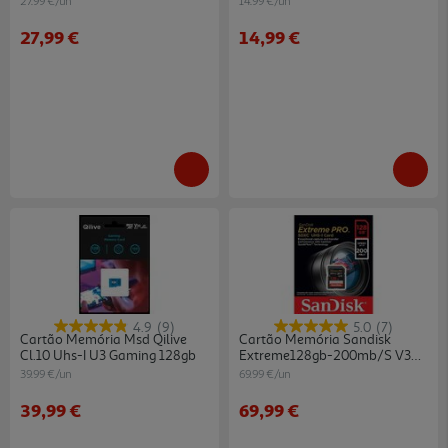
27.99 €/un
14.99 €/un
27,99 €
14,99 €
4.9
(9)
5.0
(7)
Cartão Memória Msd Qilive
Cartão Memória Sandisk
Cl.10 Uhs-I U3 Gaming 128gb
Extreme128gb-200mb/s V30
Uhs-I
39.99 €/un
69.99 €/un
39,99 €
69,99 €