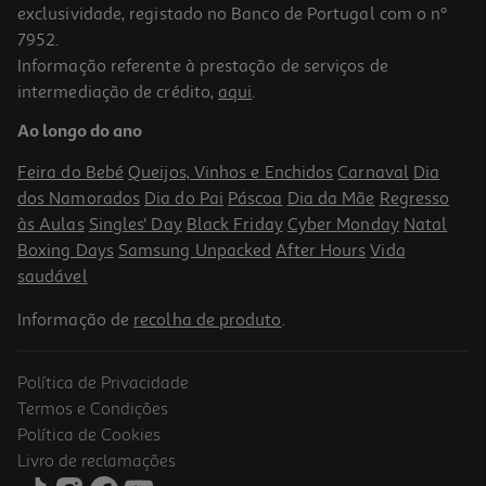
exclusividade, registado no Banco de Portugal com o nº
7952.
Informação referente à prestação de serviços de
intermediação de crédito,
aqui
.
Ao longo do ano
Feira do Bebé
Queijos, Vinhos e Enchidos
Carnaval
Dia
dos Namorados
Dia do Pai
Páscoa
Dia da Mãe
Regresso
às Aulas
Singles' Day
Black Friday
Cyber Monday
Natal
Boxing Days
Samsung Unpacked
After Hours
Vida
saudável
Informação de
recolha de produto
.
Política de Privacidade
Termos e Condições
Política de Cookies
Livro de reclamações