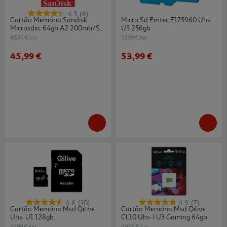
4.3
(6)
Cartão Memória Sandisk
Micro Sd Emtec E175960 Uhs-
Microsdxc 64gb A2 200mb/s
U3 256gb
V30
45.99 €/un
53.99 €/un
45,99 €
53,99 €
4.6
(10)
4.9
(7)
Cartão Memória Msd Qilive
Cartão Memória Msd Qilive
Uhs-U1 128gb
Cl.10 Uhs-I U3 Gaming 64gb
Ekmsdm128gxc10ql2
59.99 €/un
49.99 €/un