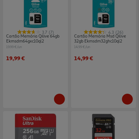
3.7
(7)
4.3
(26)
Cartão Memória Qilive 64gb
Cartão Memória Msd Qilive
Ekmsdm64gxc10ql2
32gb Ekmsdm32ghc10ql2
19.99 €/un
14.99 €/un
19,99 €
14,99 €