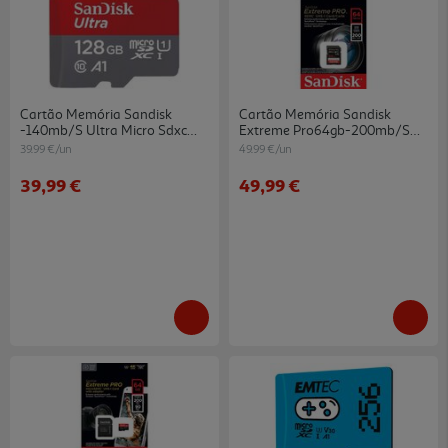
Cartão Memória Sandisk
Cartão Memória Sandisk
-140mb/s Ultra Micro Sdxc
Extreme Pro64gb-200mb/s
128gb
V30
39.99 €/un
49.99 €/un
39,99 €
49,99 €