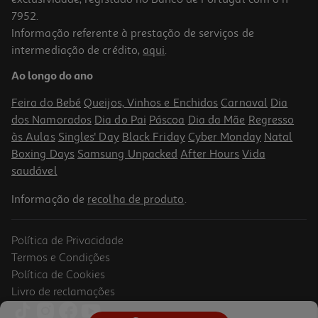
7952.
Informação referente à prestação de serviços de
intermediação de crédito,
aqui
.
Tapete De Rato Gaming Qilive 864363
Ao longo do ano
7.99 €/un
Feira do Bebé
Queijos, Vinhos e Enchidos
Carnaval
Dia
7,99 €
dos Namorados
Dia do Pai
Páscoa
Dia da Mãe
Regresso
às Aulas
Singles' Day
Black Friday
Cyber Monday
Natal
Boxing Days
Samsung Unpacked
After Hours
Vida
saudável
Informação de
recolha de produto
.
Política de Privacidade
Termos e Condições
Política de Cookies
Livro de reclamações
Jogo Ps5 Mortal Kombat 11 Ultimate