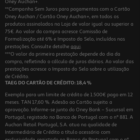
Oney Auchan+.
**Campanha Sem Juros para pagamentos com o Cartão
Oney Auchan / Cartão Oney Auchan+, em todos os
produtos assinalados na Loja de valor igual ou superior a
75€. Ao valor da compra acresce Comissão de
Formalização até 6% e Imposto do Selo, incluídos nas
prestações. Consulte detalhe
aqui
.
Jogo Ps4 Lego Star Wars Skywalker Saga
***O valor da primeira prestação depende do dia da
compra, refletindo o cálculo de juros diários. Ao valor das
24.89 €/un
prestações acresce o Imposto do Selo sobre a utilização
24,89 €
de Crédito.
TAEG DO CARTÃO DE CRÉDITO: 18,4 %
Exemplo para um limite de crédito de 1.500€ pago em 12
meses. TAN 17,60 %. Adesão ao Cartão sujeita a
aprovação. Informe-se junto do Oney Bank – Sucursal em
Portugal, registado no Banco de Portugal com o nº 881. A
Auchan Retail Portugal, S.A. atua na qualidade de
Intermediário de Crédito a título acessório com
exclusividade, registado no Banco de Portugal com o nº