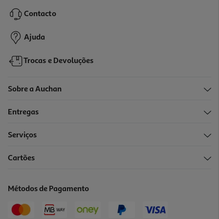
19.89 €/un
Contacto
19,89 €
Ajuda
Trocas e Devoluções
Sobre a Auchan
Entregas
Serviços
Cartões
Jogo Wrc Generations Ps4
29.89 €/un
Métodos de Pagamento
29,89 €