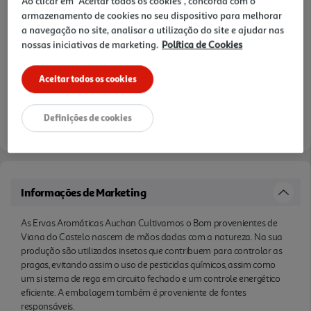
Ao clicar em "Aceitar todos os cookies", concorda com o
armazenamento de cookies no seu dispositivo para melhorar
a navegação no site, analisar a utilização do site e ajudar nas
nossas iniciativas de marketing.
Política de Cookies
Aceitar todos os cookies
Definições de cookies
Informações de Marketing
As Ervas Aromáticas Auchan Cultivamos o Bom provenientes de
Viana do Castelo nascem de mãos dadas com a natureza. Na sua
produção são utilizados insetos que contribuem para controlar as
pragas, evitando assim o uso de pesticidas químicos, assim como
um si stema de rega em circuito fechado e um controle energético
eficiente. A embalagem também é proveniente de fontes
responsáveis.