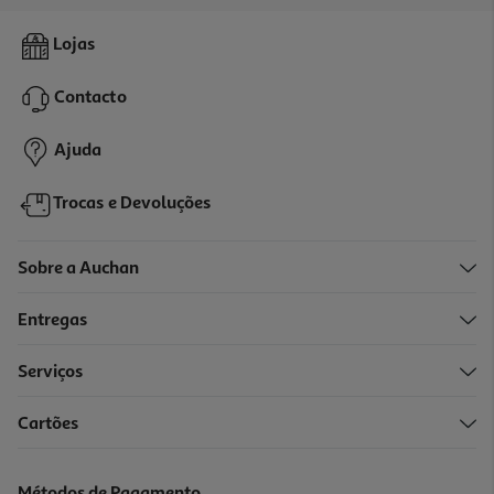
4.5
(36)
Coentros Frescos 100g
Lojas
16.9 €/Kg
Contacto
1,69 €
Ajuda
Trocas e Devoluções
Sobre a Auchan
Entregas
Serviços
3.7
(7)
Cartões
Coentros Lavados Vitacress 30g
36.33 €/Kg
Métodos de Pagamento