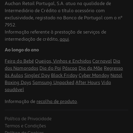
Auchan Retail Portugal, S.A. atua na qualidade de
Intermediário de Crédito a título acessório com
exclusividade, registado no Banco de Portugal com o nº
7952.
Informação referente à prestação de serviços de
intermediação de crédito,
aqui
.
Ao longo do ano
Feira do Bebé
Queijos, Vinhos e Enchidos
Carnaval
Dia
dos Namorados
Dia do Pai
Páscoa
Dia da Mãe
Regresso
às Aulas
Singles' Day
Black Friday
Cyber Monday
Natal
Boxing Days
Samsung Unpacked
After Hours
Vida
saudável
Informação de
recolha de produto
.
Política de Privacidade
Termos e Condições
Política de Cookies