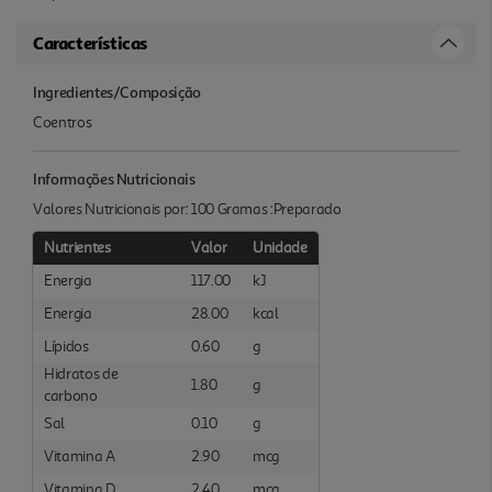
Características
Ingredientes/Composição
Coentros
Informações Nutricionais
Valores Nutricionais por: 100 Gramas :Preparado
Nutrientes
Valor
Unidade
Energia
117.00
kJ
Energia
28.00
kcal
Lípidos
0.60
g
Hidratos de
1.80
g
carbono
Sal
0.10
g
Vitamina A
2.90
mcg
Vitamina D
2.40
mcg