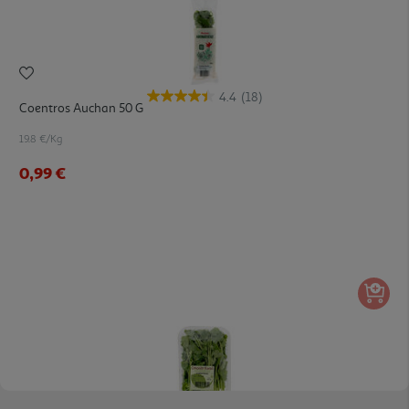
4.4
(18)
Coentros Auchan 50 G
19.8 €/Kg
0,99 €