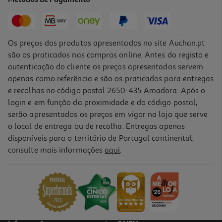
1,09 €
Os preços dos produtos apresentados no site Auchan.pt
são os praticados nas compras online. Antes do registo e
autenticação do cliente os preços apresentados servem
apenas como referência e são os praticados para entregas
e recolhas no código postal 2650-435 Amadora. Após o
login e em função da proximidade e do código postal,
serão apresentados os preços em vigor na loja que serve
o local de entrega ou de recolha. Entregas apenas
disponíveis para o território de Portugal continental,
4.4
(37)
consulte mais informações
aqui
.
Coentros Frescos 50g
19.8 €/Kg
0,99 €