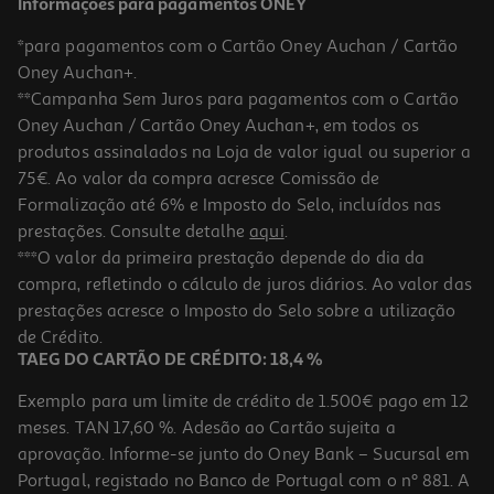
Informações para pagamentos ONEY
*para pagamentos com o Cartão Oney Auchan / Cartão
Oney Auchan+.
**Campanha Sem Juros para pagamentos com o Cartão
Oney Auchan / Cartão Oney Auchan+, em todos os
produtos assinalados na Loja de valor igual ou superior a
75€. Ao valor da compra acresce Comissão de
Formalização até 6% e Imposto do Selo, incluídos nas
prestações. Consulte detalhe
aqui
.
4.5
(45)
Coentros Frescos Kg Produto Local
***O valor da primeira prestação depende do dia da
compra, refletindo o cálculo de juros diários. Ao valor das
1.66 €/un
prestações acresce o Imposto do Selo sobre a utilização
13,86 €
/Kg
de Crédito.
TAEG DO CARTÃO DE CRÉDITO: 18,4 %
Exemplo para um limite de crédito de 1.500€ pago em 12
meses. TAN 17,60 %. Adesão ao Cartão sujeita a
aprovação. Informe-se junto do Oney Bank – Sucursal em
Portugal, registado no Banco de Portugal com o nº 881. A