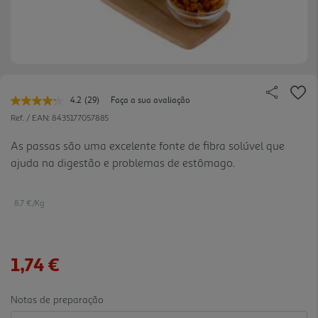
4.2
(29)
Faça a sua avaliação
Leu
29
Ref. / EAN:
8435177057885
avaliações.
Link
As passas são uma excelente fonte de fibra solúvel que
para
ajuda na digestão e problemas de estômago.
a
mesma
página.
8.7 €/Kg
1,74 €
Notas de preparação