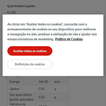
Quantidade Liquida
0.2 KG
Ao clicar em "Aceitar todos os cookies", concorda com o
Ingredientes/Composição
armazenamento de cookies no seu dispositivo para melhorar
Passas douradas, oleo de girassol, conservante: E220 (contém
a navegação no site, analisar a utilização do site e ajudar nas
SULFITOS). Pode conter vestígios AMENDOINS e FRUTOS DE
nossas iniciativas de marketing.
Política de Cookies
CASCA RIJA
Aceitar todos os cookies
Informações Nutricionais
Valores Nutricionais por: 100 Gramas :Preparado
Definições de cookies
Nutrientes
Valor
Unidade
Energia
1468.00
kJ
Energia
346.00
kcal
Lípidos
0.50
g
Dos quais ácidos
0.20
g
gordos saturados
Hidratos de