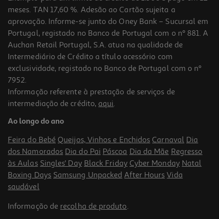
meses. TAN 17,60 %. Adesão ao Cartão sujeita a
aprovação. Informe-se junto do Oney Bank – Sucursal em
Portugal, registado no Banco de Portugal com o nº 881. A
Auchan Retail Portugal, S.A. atua na qualidade de
Intermediário de Crédito a título acessório com
exclusividade, registado no Banco de Portugal com o nº
7952.
Informação referente à prestação de serviços de
intermediação de crédito,
aqui
.
Ao longo do ano
Feira do Bebé
Queijos, Vinhos e Enchidos
Carnaval
Dia
dos Namorados
Dia do Pai
Páscoa
Dia da Mãe
Regresso
às Aulas
Singles' Day
Black Friday
Cyber Monday
Natal
Boxing Days
Samsung Unpacked
After Hours
Vida
saudável
Informação de
recolha de produto
.