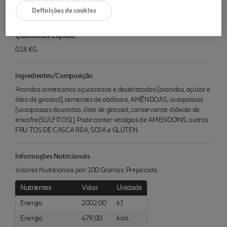
Definições de cookies
Características
Quantidade Liquida
0.18 KG
Ingredientes/Composição
Arandos americanos açucarados e desidratados [arandos, açúcar e
óleo de girassol], sementes de abóbora, AMÊNDOAS, uvaspassas
[uvaspassas douradas, óleo de girassol, conservante: dióxido de
enxofre(SULFITOS)]. Pode conter vestígios de AMENDOINS, outros
FRU TOS DE CASCA RIJA, SOJA e GLÚTEN.
Informações Nutricionais
Valores Nutricionais por: 100 Gramas :Preparado
Nutrientes
Valor
Unidade
Energia
2002.00
kJ
Energia
479.00
kcal