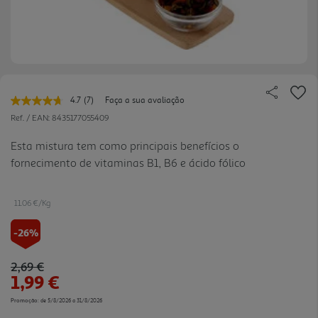
4.7
(7)
Faça a sua avaliação
Leu
7
Ref. / EAN:
8435177055409
avaliações.
Link
Esta mistura tem como principais benefícios o
para
fornecimento de vitaminas B1, B6 e ácido fólico
a
mesma
página.
11.06 €/Kg
-26%
Price reduced from
to
2,69 €
1,99 €
Promoção:
de 5/8/2026 a 31/8/2026