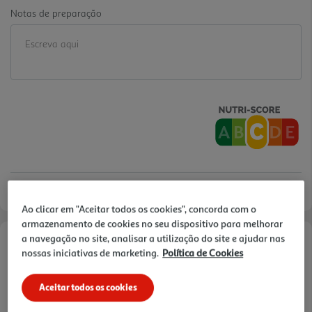
Notas de preparação
Ao clicar em "Aceitar todos os cookies", concorda com o
armazenamento de cookies no seu dispositivo para melhorar
a navegação no site, analisar a utilização do site e ajudar nas
Informações de Marketing
nossas iniciativas de marketing.
Política de Cookies
Esta mistura tem como principais benefícios o fornecimento de
Aceitar todos os cookies
vitaminas B1, B6 e ácido fólico