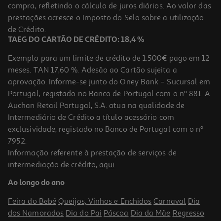
compra, refletindo o cálculo de juros diários. Ao valor das
7.98 €/Kg
prestações acresce o Imposto do Selo sobre a utilização
3,99 €
de Crédito.
TAEG DO CARTÃO DE CRÉDITO: 18,4 %
Exemplo para um limite de crédito de 1.500€ pago em 12
meses. TAN 17,60 %. Adesão ao Cartão sujeita a
aprovação. Informe-se junto do Oney Bank – Sucursal em
Portugal, registado no Banco de Portugal com o nº 881. A
Auchan Retail Portugal, S.A. atua na qualidade de
Intermediário de Crédito a título acessório com
exclusividade, registado no Banco de Portugal com o nº
7952.
Informação referente à prestação de serviços de
5.0
(2)
intermediação de crédito,
aqui
.
Mistura Salgada Frusel Balde 400 G
Ao longo do ano
9.98 €/Kg
Feira do Bebé
Queijos, Vinhos e Enchidos
Carnaval
Dia
3,99 €
dos Namorados
Dia do Pai
Páscoa
Dia da Mãe
Regresso