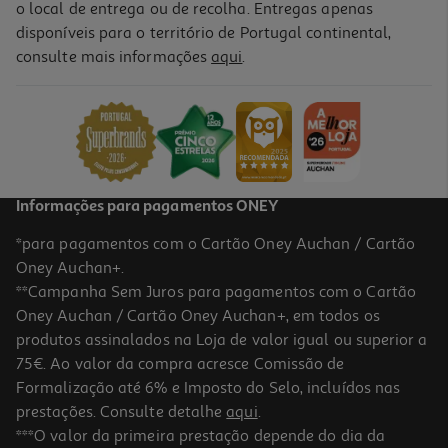
o local de entrega ou de recolha. Entregas apenas
disponíveis para o território de Portugal continental,
consulte mais informações
aqui
.
Cocktail Trio Auchan Gourmet 250 G
14.36 €/Kg
3,59 €
Informações para pagamentos ONEY
*para pagamentos com o Cartão Oney Auchan / Cartão
Oney Auchan+.
**Campanha Sem Juros para pagamentos com o Cartão
Oney Auchan / Cartão Oney Auchan+, em todos os
produtos assinalados na Loja de valor igual ou superior a
75€. Ao valor da compra acresce Comissão de
Formalização até 6% e Imposto do Selo, incluídos nas
prestações. Consulte detalhe
aqui
.
5.0
(3)
Mistura Frutos Secos Polegar Party 500 G
***O valor da primeira prestação depende do dia da