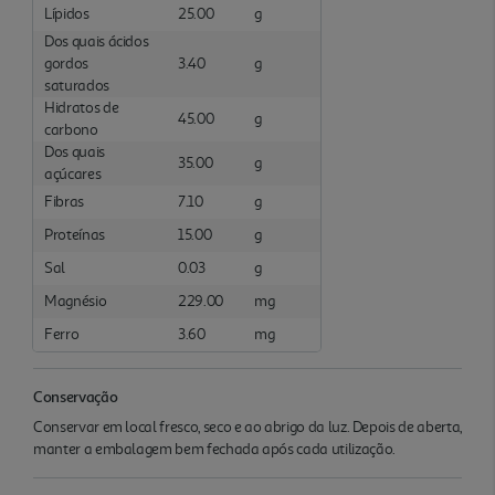
Lípidos
25.00
g
Dos quais ácidos
gordos
3.40
g
saturados
Hidratos de
45.00
g
carbono
Dos quais
35.00
g
açúcares
Fibras
7.10
g
Proteínas
15.00
g
Sal
0.03
g
Magnésio
229.00
mg
Ferro
3.60
mg
Conservação
Conservar em local fresco, seco e ao abrigo da luz. Depois de aberta,
manter a embalagem bem fechada após cada utilização.