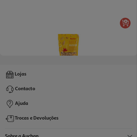
5.0
(2)
Cocktail Passion Auchan 200 G
Lojas
21.95 €/Kg
Contacto
4,39 €
Ajuda
Trocas e Devoluções
Sobre a Auchan