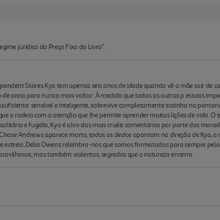
gime jurídico do Preço Fixo do Livro".
ependent Stores Kya tem apenas seis anos de idade quando vê a mãe sair de c
ho de areia para nunca mais voltar. À medida que todas as outras p essoas imp
uficiente: sensível e inteligente, sobrevive completamente sozinha no pantan
ue a rodeia com a atenção que lhe permite aprender muitas lições de vida. O
olitária e fugidia, Kya é alvo dos mais cruéis comentários por parte dos mora
Chase Andrews aparece morto, todos os dedos apontam na direção de Kya, a 
e estreia, Delia Owens relembra-nos que somos formatados para sempre pelas
ravilhosos, mas também violentos, segredos que a natureza encerra.