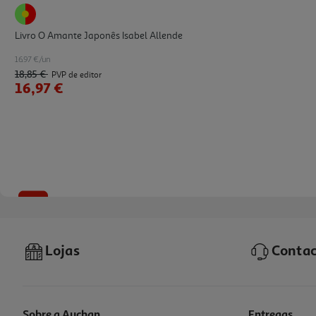
Livro O Amante Japonês Isabel Allende
16.97 €/un
18,85 €
PVP de editor
16,97 €
-10%
Lojas
Contac
Sobre a Auchan
Entregas