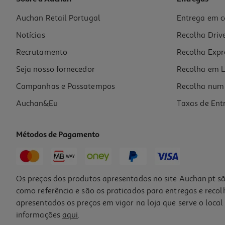
Auchan Retail Portugal
Entrega em c
Livro Orgulho E Preconceito De Jane Austen
Notícias
Recolha Driv
13.95 €/un
15,50 €
PVP de editor
Recrutamento
Recolha Expr
13,95 €
Seja nosso fornecedor
Recolha em L
Campanhas e Passatempos
Recolha num 
Auchan&Eu
Taxas de Ent
Métodos de Pagamento
-16%
Os preços dos produtos apresentados no site Auchan.pt sã
como referência e são os praticados para entregas e reco
apresentados os preços em vigor na loja que serve o local 
informações
aqui
.