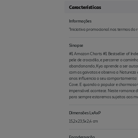
Características
Informações
"Iniciativa promocional nos termos do re
Sinopse
#1 Amazon Charts #1 Bestseller of Ind
pele de crocodilo, e percorrer o camin
abandonando, Kya aprende a ser autoss
com as gaivotas e observa a Natureza q
anos influencia o seu comportamento: s
Cove. E quando o popular e charmoso 
impensável acontece. Neste romance d
para sempre estaremos sujeitos aos ma
Dimensões LxAxP
15,2x23,5x2,4 cm
Encadernação