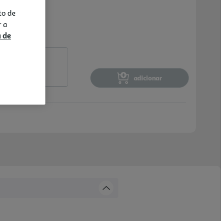
to de
r a
a de
adicionar