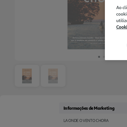
Ao cl
cooki
utili
Cook
Informações de Marketing
LA ONDE O VENTO CHORA