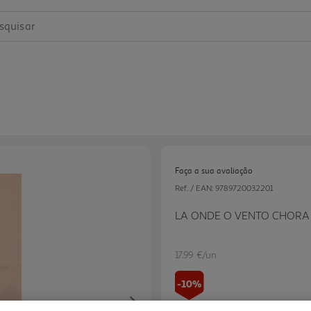
squisar
Faça a sua avaliação
Ref. / EAN:
9789720032201
LA ONDE O VENTO CHORA
17.99 €/un
-10%
Next