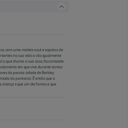
asa, com uma maleta azul e sapatos de
ortantes na sua vida a vão igualmente
al a que chama a sua casa, faz amizade
 isolamento em que vive durante tantos
dores da pacata cidade de Barkley
miúda do pantanal. É então que o
 criança s que um dia fomos e que