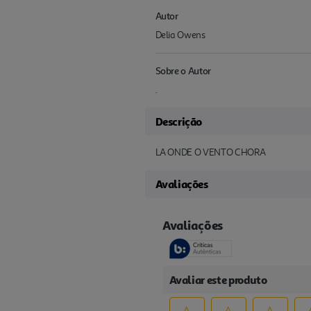
Autor
Delia Owens
Sobre o Autor
.
Descrição
LA ONDE O VENTO CHORA
Avaliações