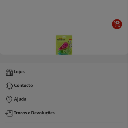
1.0
(1)
Conjunto De 3 Fitas Corretoras Auchan 5mmx8m
Lojas
3.29 €/un
Contacto
3,29 €
Ajuda
Trocas e Devoluções