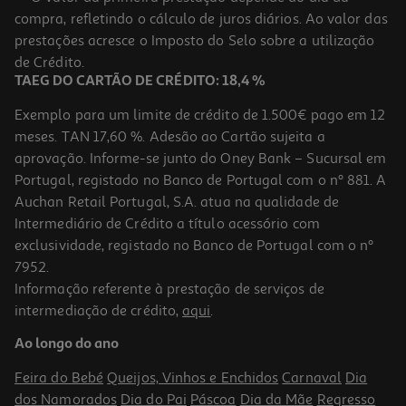
compra, refletindo o cálculo de juros diários. Ao valor das
1.69 €/un
prestações acresce o Imposto do Selo sobre a utilização
1,69 €
de Crédito.
TAEG DO CARTÃO DE CRÉDITO: 18,4 %
Exemplo para um limite de crédito de 1.500€ pago em 12
meses. TAN 17,60 %. Adesão ao Cartão sujeita a
aprovação. Informe-se junto do Oney Bank – Sucursal em
Portugal, registado no Banco de Portugal com o nº 881. A
Auchan Retail Portugal, S.A. atua na qualidade de
Intermediário de Crédito a título acessório com
exclusividade, registado no Banco de Portugal com o nº
7952.
Informação referente à prestação de serviços de
intermediação de crédito,
aqui
.
Fita Correctora Auchan Rosa "your Life
Ao longo do ano
1.69 €/un
Feira do Bebé
Queijos, Vinhos e Enchidos
Carnaval
Dia
1,69 €
dos Namorados
Dia do Pai
Páscoa
Dia da Mãe
Regresso