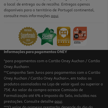
o local de entrega ou de recolha. Entregas apenas
disponíveis para o território de Portugal continental,
consulte mais informações
aqui
.
Fita Correctora Auchan Azul "your Life"
1.69 €/un
1,69 €
Informações para pagamentos ONEY
*para pagamentos com o Cartão Oney Auchan / Cartão
Oney Auchan+.
**Campanha Sem Juros para pagamentos com o Cartão
Oney Auchan / Cartão Oney Auchan+, em todos os
produtos assinalados na Loja de valor igual ou superior a
75€. Ao valor da compra acresce Comissão de
Formalização até 6% e Imposto do Selo, incluídos nas
prestações. Consulte detalhe
aqui
.
Fita Correctora Auchan Verde "your Life"
***O valor da primeira prestação depende do dia da