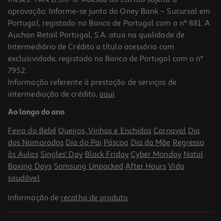
aprovação. Informe-se junto do Oney Bank – Sucursal em
Portugal, registado no Banco de Portugal com o nº 881. A
Auchan Retail Portugal, S.A. atua na qualidade de
Intermediário de Crédito a título acessório com
exclusividade, registado no Banco de Portugal com o nº
7952.
Informação referente à prestação de serviços de
intermediação de crédito,
aqui
.
Creme Bioderma Sebium Mat Control 30ml
Ao longo do ano
498.75 €/Lt
Feira do Bebé
Queijos, Vinhos e Enchidos
Carnaval
Dia
19,95 €
dos Namorados
Dia do Pai
Páscoa
Dia da Mãe
Regresso
às Aulas
Singles' Day
Black Friday
Cyber Monday
Natal
Boxing Days
Samsung Unpacked
After Hours
Vida
saudável
Informação de
recolha de produto
.