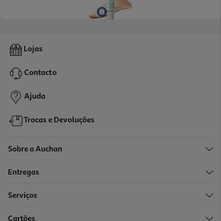
4.3
(210)
Creme La Roche Posay Effaclar Duo+ M Light 40ml
Lojas
567.5 €/Lt
Contacto
22,70 €
Ajuda
Trocas e Devoluções
Sobre a Auchan
Entregas
Serviços
4.3
(12)
Cartões