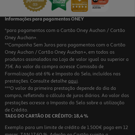
Informações para pagamentos ONEY
*para pagamentos com o Cartão Oney Auchan / Cartão
Oney Auchan+.
**Campanha Sem Juros para pagamentos com o Cartão
Oney Auchan / Cartão Oney Auchan+, em todos os
produtos assinalados na Loja de valor igual ou superior a
75€. Ao valor da compra acresce Comissão de
Formalização até 6% e Imposto do Selo, incluídos nas
prestações. Consulte detalhe
aqui
.
4.4
(86)
Creme Bioderma Sebium Sensitive 30ml
***O valor da primeira prestação depende do dia da
compra, refletindo o cálculo de juros diários. Ao valor das
716.67 €/Lt
prestações acresce o Imposto do Selo sobre a utilização
21,50 €
de Crédito.
TAEG DO CARTÃO DE CRÉDITO: 18,4 %
Exemplo para um limite de crédito de 1.500€ pago em 12
meses. TAN 17,60 %. Adesão ao Cartão sujeita a