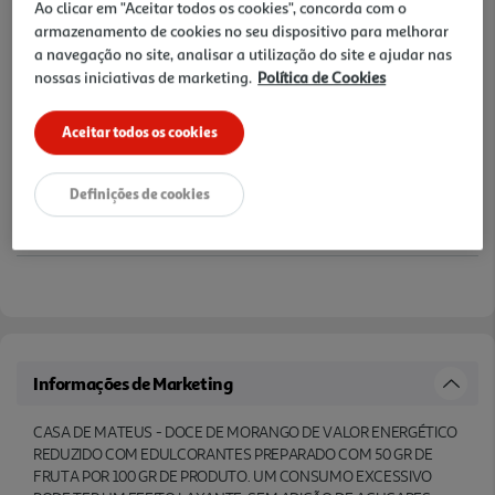
Ao clicar em "Aceitar todos os cookies", concorda com o
6% DESCONTO IMEDIATO INCLUÍDO
armazenamento de cookies no seu dispositivo para melhorar
De 30/7/2026 a 31/8/2026
a navegação no site, analisar a utilização do site e ajudar nas
Preço exclusivo para clientes membros Clube Auchan,
com desconto imediato aplicado já refletido no preço
nossas iniciativas de marketing.
Política de Cookies
final acima apresentado.
Aceitar todos os cookies
Notas de preparação
Definições de cookies
Informações de Marketing
CASA DE MATEUS - DOCE DE MORANGO DE VALOR ENERGÉTICO
REDUZIDO COM EDULCORANTES PREPARADO COM 50 GR DE
FRUTA POR 100 GR DE PRODUTO. UM CONSUMO EXCESSIVO