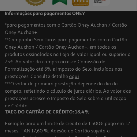
Informações para pagamentos ONEY
*para pagamentos com o Cartão Oney Auchan / Cartão
Oney Auchan+.
**Campanha Sem Juros para pagamentos com o Cartão
Oney Auchan / Cartão Oney Auchan+, em todos os
produtos assinalados na Loja de valor igual ou superior a
75€. Ao valor da compra acresce Comissão de
Formalização até 6% e Imposto do Selo, incluídos nas
prestações. Consulte detalhe
aqui
.
4.8
(11)
Doce Auchan Light 50% Frutos Morango 340g
***O valor da primeira prestação depende do dia da
compra, refletindo o cálculo de juros diários. Ao valor das
4.68 €/Kg
prestações acresce o Imposto do Selo sobre a utilização
1,59 €
de Crédito.
TAEG DO CARTÃO DE CRÉDITO: 18,4 %
Exemplo para um limite de crédito de 1.500€ pago em 12
meses. TAN 17,60 %. Adesão ao Cartão sujeita a