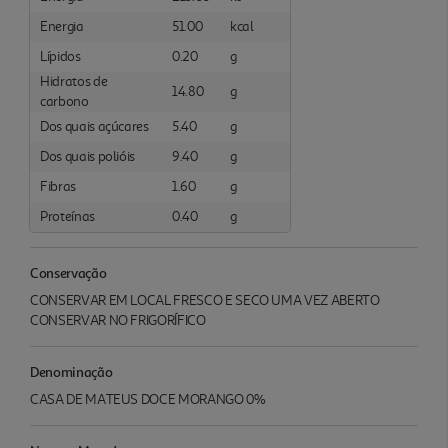
Energia
51.00
kcal
Lípidos
0.20
g
Hidratos de
14.80
g
carbono
Dos quais açúcares
5.40
g
Dos quais polióis
9.40
g
Fibras
1.60
g
Proteínas
0.40
g
Conservação
CONSERVAR EM LOCAL FRESCO E SECO UMA VEZ ABERTO
CONSERVAR NO FRIGORÍFICO
Denominação
CASA DE MATEUS DOCE MORANGO 0%