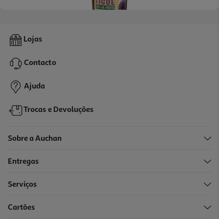
4.5
(11)
Doce Extra 50% Frutos Auchan Figo 360g
Lojas
6.36 €/Kg
Contacto
2,29 €
Ajuda
Trocas e Devoluções
Sobre a Auchan
Entregas
Serviços
4.5
(4)
Cartões
Doce Auchan Extra 50% Frutos Amora 360g