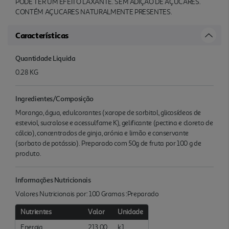
PODE TER UM EFEITO LAXANTE. SEM ADIÇÃO DE AÇUCARES.
CONTÉM AÇUCARES NATURALMENTE PRESENTES.
Características
Quantidade Liquida
0.28 KG
Ingredientes/Composição
Morango, água, edulcorantes (xarope de sorbitol, glicosídeos de
esteviol, sucralose e acessulfame K), gelificante (pectina e cloreto de
cálcio), concentrados de ginja, arónia e limão e conservante
(sorbato de potássio). Preparado com 50g de fruta por 100 g de
produto.
Informações Nutricionais
Valores Nutricionais por: 100 Gramas :Preparado
Nutrientes
Valor
Unidade
Energia
213.00
kJ