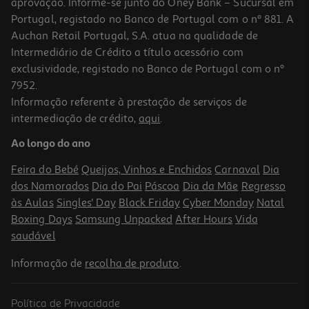
aprovação. Informe-se junto do Oney Bank – Sucursal em
Portugal, registado no Banco de Portugal com o nº 881. A
Auchan Retail Portugal, S.A. atua na qualidade de
Intermediário de Crédito a título acessório com
exclusividade, registado no Banco de Portugal com o nº
7952.
Informação referente à prestação de serviços de
4.6
(5)
intermediação de crédito,
aqui
.
Doce Auchan Extra 50% Frutos Alperce 360g
Ao longo do ano
6.08 €/Kg
Feira do Bebé
Queijos, Vinhos e Enchidos
Carnaval
Dia
2,19 €
dos Namorados
Dia do Pai
Páscoa
Dia da Mãe
Regresso
às Aulas
Singles' Day
Black Friday
Cyber Monday
Natal
Boxing Days
Samsung Unpacked
After Hours
Vida
saudável
Informação de
recolha de produto
.
Política de Privacidade