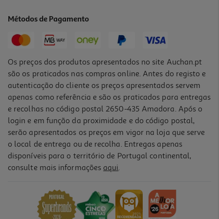
6.53 €/Kg
Métodos de Pagamento
2,35 €
Os preços dos produtos apresentados no site Auchan.pt
são os praticados nas compras online. Antes do registo e
autenticação do cliente os preços apresentados servem
apenas como referência e são os praticados para entregas
e recolhas no código postal 2650-435 Amadora. Após o
login e em função da proximidade e do código postal,
serão apresentados os preços em vigor na loja que serve
o local de entrega ou de recolha. Entregas apenas
disponíveis para o território de Portugal continental,
4.9
(10)
consulte mais informações
aqui
.
Doce Extra 50% Frutos Auchan Mirtilo 360g
6.08 €/Kg
2,19 €