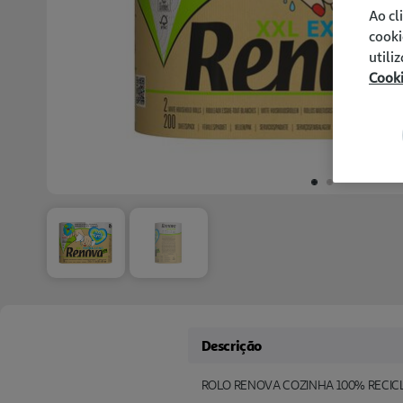
Ao cl
cooki
utili
Cook
Descrição
ROLO RENOVA COZINHA 100% RECIC