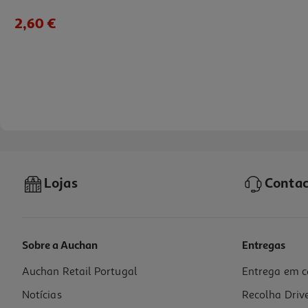
2,60 €
Lojas
Contac
Sobre a Auchan
Entregas
Auchan Retail Portugal
Entrega em c
Rolo Renova Cozinha Green Giga Roll 1=10un
Notícias
Recolha Driv
3.25 €/un