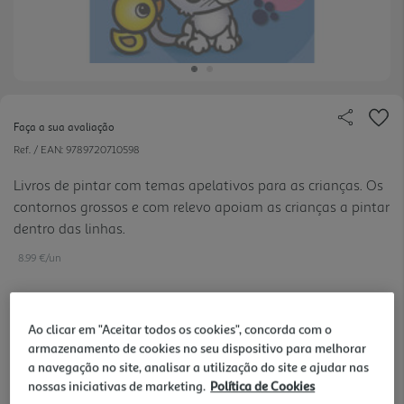
Faça a sua avaliação
Ref. / EAN:
9789720710598
Livros de pintar com temas apelativos para as crianças. Os
contornos grossos e com relevo apoiam as crianças a pintar
dentro das linhas.
8.99 €/un
Ao clicar em "Aceitar todos os cookies", concorda com o
10,00 €
PVP de editor
armazenamento de cookies no seu dispositivo para melhorar
8,99 €
a navegação no site, analisar a utilização do site e ajudar nas
nossas iniciativas de marketing.
Política de Cookies
Notas de preparação