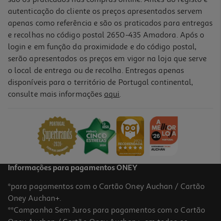
autenticação do cliente os preços apresentados servem
apenas como referência e são os praticados para entregas
e recolhas no código postal 2650-435 Amadora. Após o
login e em função da proximidade e do código postal,
-10%
serão apresentados os preços em vigor na loja que serve
o local de entrega ou de recolha. Entregas apenas
disponíveis para o território de Portugal continental,
consulte mais informações
aqui
.
Livro O Grande Livro De Atividades Com Tablet - Escrever E Contar
12.59 €/un
13,99 €
PVP de editor
12,59 €
Informações para pagamentos ONEY
*para pagamentos com o Cartão Oney Auchan / Cartão
Oney Auchan+.
**Campanha Sem Juros para pagamentos com o Cartão