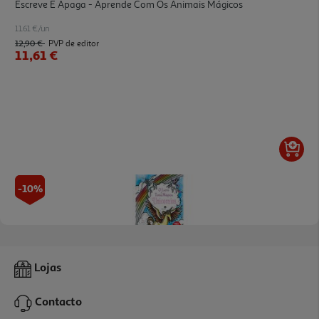
Escreve E Apaga - Aprende Com Os Animais Mágicos
11.61 €/un
12,90 €
PVP de editor
11,61 €
-10%
Livro O Livro Da Tinta Mágica - Unicórnios
Lojas
11.61 €/un
12,90 €
PVP de editor
Contacto
11,61 €