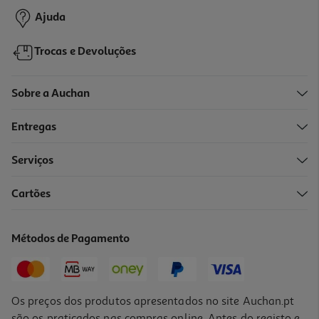
Ajuda
Trocas e Devoluções
Sobre a Auchan
Entregas
-10%
Serviços
Cartões
Livro O Grande Livro De Atividades Com Tablet - Letras E Numeros
12.59 €/un
Métodos de Pagamento
13,99 €
PVP de editor
12,59 €
Os preços dos produtos apresentados no site Auchan.pt
são os praticados nas compras online. Antes do registo e