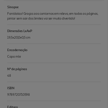
Sinopse
Fantástico! Graças aos contornos em relevo, em todas as páginas,
pintar sem sair dos limites vai ser muito divertido!
Dimensões LxAxP
19,5x20,0x0,5 cm
Encadernação
Capa mle
Nº de páginas
48
ISBN
9789720710598
Editora