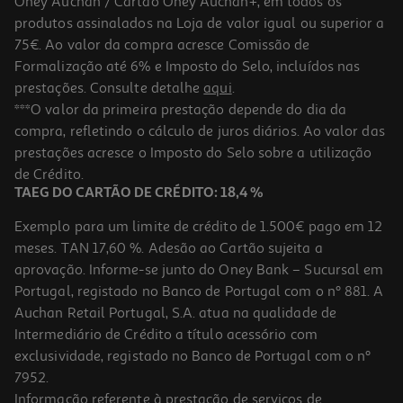
Oney Auchan / Cartão Oney Auchan+, em todos os
-10%
produtos assinalados na Loja de valor igual ou superior a
75€. Ao valor da compra acresce Comissão de
Formalização até 6% e Imposto do Selo, incluídos nas
prestações. Consulte detalhe
aqui
.
Livro O Grande Livro De Atividades Com Tablet - Abc E 123
***O valor da primeira prestação depende do dia da
compra, refletindo o cálculo de juros diários. Ao valor das
12.59 €/un
prestações acresce o Imposto do Selo sobre a utilização
13,99 €
PVP de editor
12,59 €
de Crédito.
TAEG DO CARTÃO DE CRÉDITO: 18,4 %
Exemplo para um limite de crédito de 1.500€ pago em 12
meses. TAN 17,60 %. Adesão ao Cartão sujeita a
aprovação. Informe-se junto do Oney Bank – Sucursal em
Portugal, registado no Banco de Portugal com o nº 881. A
Auchan Retail Portugal, S.A. atua na qualidade de
Intermediário de Crédito a título acessório com
-10%
exclusividade, registado no Banco de Portugal com o nº
7952.
Informação referente à prestação de serviços de