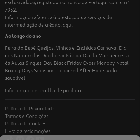
exclusividade, registado no Banco de Portugal com o nº
7952.
Informação referente à prestação de serviços de
intermediação de crédito,
aqui
.
Calculadora Grafica Casio Fx-Cg50
Ao longo do ano
139.99 €/un
Feira do Bebé
Queijos, Vinhos e Enchidos
Carnaval
Dia
139,99 €
dos Namorados
Dia do Pai
Páscoa
Dia da Mãe
Regresso
às Aulas
Singles' Day
Black Friday
Cyber Monday
Natal
Boxing Days
Samsung Unpacked
After Hours
Vida
saudável
Informação de
recolha de produto
.
Política de Privacidade
Termos e Condições
Política de Cookies
Livro de reclamações