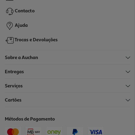
12.99 €/un
Contacto
12,99 €
Ajuda
Trocas e Devoluções
Sobre a Auchan
Entregas
Serviços
2.5
(2)
Cartões
Calculadora Científica Casio Fx991spx
37.99 €/un
Métodos de Pagamento
37,99 €