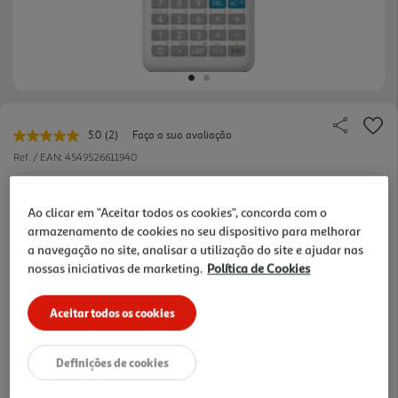
5.0
(2)
Faça a sua avaliação
Leu
2
Ref. / EAN:
4549526611940
avaliações.
Link
99.99 €/un
para
a
Ao clicar em "Aceitar todos os cookies", concorda com o
mesma
armazenamento de cookies no seu dispositivo para melhorar
página.
a navegação no site, analisar a utilização do site e ajudar nas
99,99 €
nossas iniciativas de marketing.
Política de Cookies
Notas de preparação
Aceitar todos os cookies
Definições de cookies