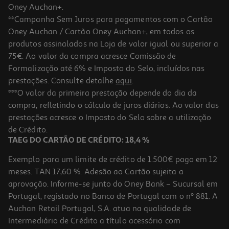
Oney Auchan+.
**Campanha Sem Juros para pagamentos com o Cartão
Oney Auchan / Cartão Oney Auchan+, em todos os
produtos assinalados na Loja de valor igual ou superior a
75€. Ao valor da compra acresce Comissão de
Formalização até 6% e Imposto do Selo, incluídos nas
prestações. Consulte detalhe
aqui
.
Calculadora Gráfica Texas Ti-Nspire Cx Ii-T
***O valor da primeira prestação depende do dia da
compra, refletindo o cálculo de juros diários. Ao valor das
164.99 €/un
prestações acresce o Imposto do Selo sobre a utilização
164,99 €
de Crédito.
TAEG DO CARTÃO DE CRÉDITO: 18,4 %
Exemplo para um limite de crédito de 1.500€ pago em 12
meses. TAN 17,60 %. Adesão ao Cartão sujeita a
aprovação. Informe-se junto do Oney Bank – Sucursal em
Portugal, registado no Banco de Portugal com o nº 881. A
Auchan Retail Portugal, S.A. atua na qualidade de
Intermediário de Crédito a título acessório com