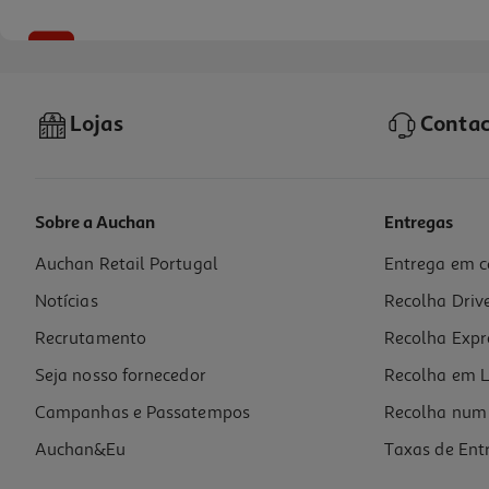
-10%
Lojas
Contac
Sobre a Auchan
Entregas
Auchan Retail Portugal
Entrega em c
Livro Brincar Às Escondidas E Outras Histórias Da Mãe N...
Notícias
Recolha Driv
11.61 €/un
12,90 €
PVP de editor
Recrutamento
Recolha Expr
11,61 €
Seja nosso fornecedor
Recolha em L
Campanhas e Passatempos
Recolha num 
Auchan&Eu
Taxas de Ent