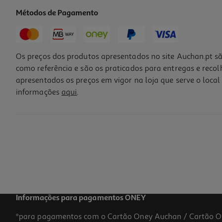
Métodos de Pagamento
-10%
Os preços dos produtos apresentados no site Auchan.pt sã
como referência e são os praticados para entregas e reco
apresentados os preços em vigor na loja que serve o local 
informações
aqui
.
Livro Lua Com Livros E Música C/ 3 Histórias
17.96 €/un
19,95 €
PVP de editor
17,96 €
Informações para pagamentos ONEY
*para pagamentos com o Cartão Oney Auchan / Cartão O