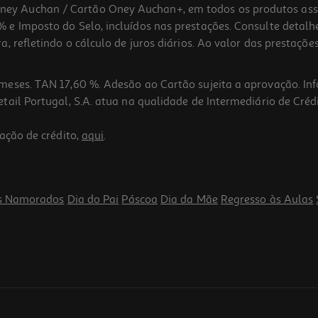
 Auchan / Cartão Oney Auchan+, em todos os produtos assina
 e Imposto do Selo, incluídos nas prestações. Consulte detal
 refletindo o cálculo de juros diários. Ao valor das prestações
meses. TAN 17,60 %. Adesão ao Cartão sujeita a aprovação. In
ail Portugal, S.A. atua na qualidade de Intermediário de Crédi
ação de crédito,
aqui
.
s Namorados
Dia do Pai
Páscoa
Dia da Mãe
Regresso às Aulas