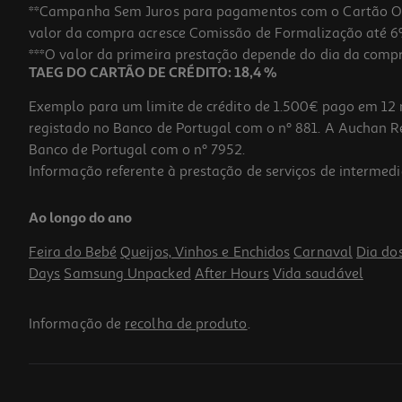
**Campanha Sem Juros para pagamentos com o Cartão Oney
valor da compra acresce Comissão de Formalização até 6%
***O valor da primeira prestação depende do dia da compra,
TAEG DO CARTÃO DE CRÉDITO: 18,4 %
Exemplo para um limite de crédito de 1.500€ pago em 12 
registado no Banco de Portugal com o nº 881. A Auchan Ret
Banco de Portugal com o nº 7952.
Informação referente à prestação de serviços de intermedi
Livro A Minha Malinha De Histórias Brilhantes
Ao longo do ano
9.86 €/un
10,95 €
PVP de editor
Feira do Bebé
Queijos, Vinhos e Enchidos
Carnaval
Dia do
9,86 €
Days
Samsung Unpacked
After Hours
Vida saudável
Informação de
recolha de produto
.