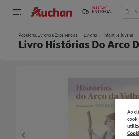
RESERVAR
ENTREGA
Pe
Papelaria, Livraria e Experiências
Livraria
Infantil e Juvenil
Livro Histórias Do Arco 
Ao cl
cooki
utili
Cook
Previous