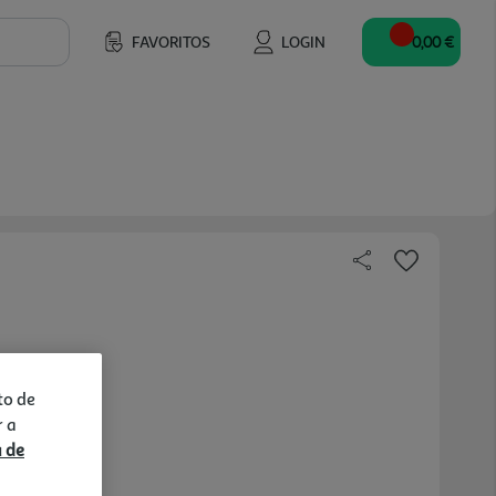
FAVORITOS
LOGIN
0,00 €
to de
r a
a de