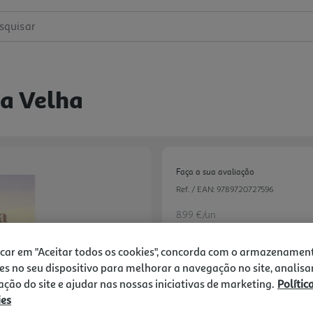
squisar
Da Velha
Faça a sua avaliação
Ref. / EAN:
9789720727596
8.99 €/un
icar em "Aceitar todos os cookies", concorda com o armazenamen
es no seu dispositivo para melhorar a navegação no site, analisa
10,00 €
PVP de editor
zação do site e ajudar nas nossas iniciativas de marketing.
Polític
8,99 €
ies
Next