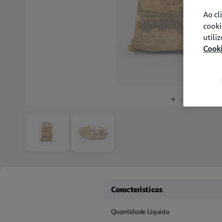
Ao cl
cooki
utili
Cook
Características
Quantidade Liquida