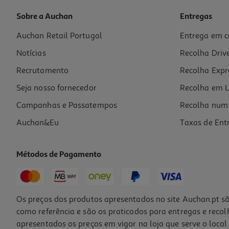
Sobre a Auchan
Entregas
Auchan Retail Portugal
Entrega em c
Lenha Mistura Bbq Lovers (sobro+azinho) +/- 10kg
Notícias
Recolha Driv
0.45 €/Kg
Recrutamento
Recolha Expr
4,49 €
Seja nosso fornecedor
Recolha em L
Campanhas e Passatempos
Recolha num 
Auchan&Eu
Taxas de Ent
Métodos de Pagamento
Os preços dos produtos apresentados no site Auchan.pt sã
como referência e são os praticados para entregas e reco
apresentados os preços em vigor na loja que serve o local 