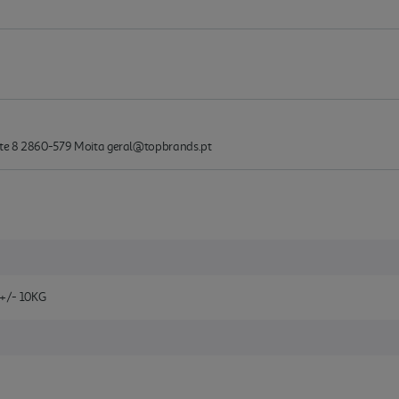
lote 8 2860-579 Moita geral@topbrands.pt
+/- 10KG