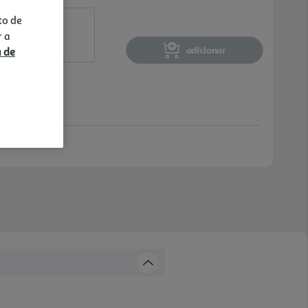
to de
r a
adicionar
a de