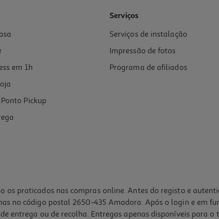
4.0
(9)
Serviços
asa
Serviços de instalação
e
Impressão de fotos
ess em 1h
Programa de afiliados
oja
Ponto Pickup
rega
o os praticados nas compras online. Antes do registo e autent
lhas no código postal 2650-435 Amadora. Após o login e em fu
de entrega ou de recolha. Entregas apenas disponíveis para o t