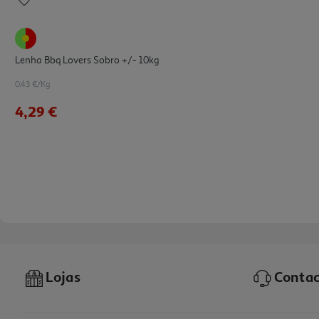
Lenha Bbq Lovers Sobro +/- 10kg
0.43 €/Kg
4,29 €
Lojas
Contac