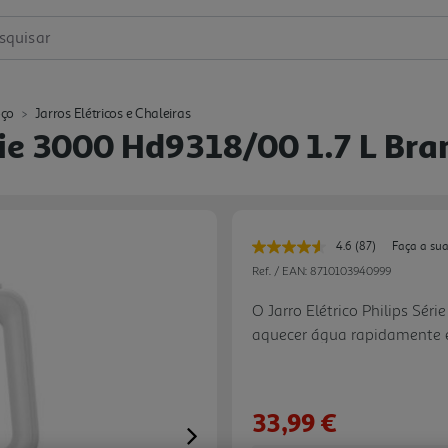
squisar
ço
Jarros Elétricos e Chaleiras
érie 3000 Hd9318/00 1.7 L B
4.6
(87)
Faça a sua
Leu
87
Ref. / EAN:
8710103940999
avaliações.
Link
O Jarro Elétrico Philips Sé
para
aquecer água rapidamente e 
a
mesma
quentes no dia a dia. Com c
página.
permite preparar várias ch
utilização simples. A tamp
33,99 €
ampla, facilitando o enchi
Next