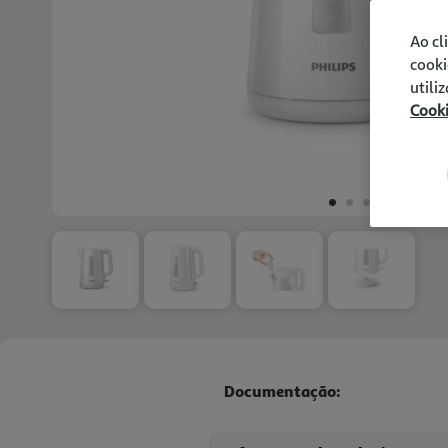
Ao cl
cooki
utili
Cook
Documentação: