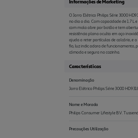
Informações de Marketing
O Jarro Elétrico Philips Série 3000 HD
no dia a dia. Com capacidade de 1.7 L
com mola abre por botão e tem abertur
resistência plana oculta em aço inoxidá
ajuda a reter partículas de calcário, e
fio, luz indic adora de funcionamento
cómoda e segura na cozinha.
Características
Denominação
Jarro Elétrico Philips Série 3000 HD9
Nome e Morada
Philips Consumer Lifestyle B.V. Tuss
Precauções Utilização
..