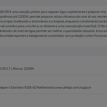
9318/00 é uma solução prática para aquecer água rapidamente e preparar chá, 
 e potência até 2200W, permite preparar várias chávenas de uma só vez, mant
a ampla, facilitando o enchimento e a limpeza, enquanto o enchimento também
vel contribui para uma fervu ra eficiente e uma manutenção mais fácil. O filtro
 o indicador de nível de água permite ver melhor a quantidade colocada. Inclui a
, pés antiderrapantes e desligamento automático com proteção contra funciona
318/00 1.7 L Branco 2200W
endiepen 4 Drachten 9206 AD Netherlands www.philips.com/support