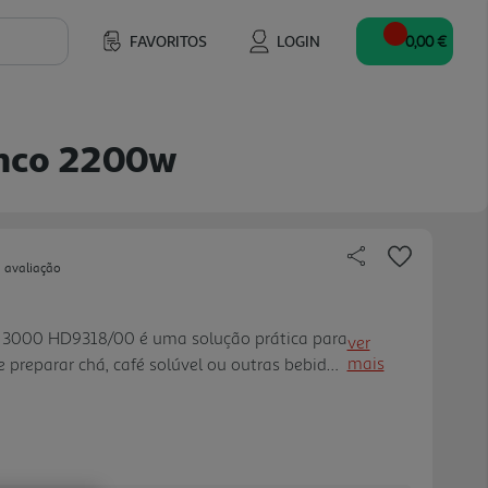
FAVORITOS
LOGIN
0,00 €
ranco 2200w
 avaliação
rie 3000 HD9318/00 é uma solução prática para
ver
mais
preparar chá, café solúvel ou outras bebidas
apacidade de 1.7 L e potência até 2200W,
ávenas de uma só vez, mantendo uma
a com mola abre por botão e tem abertura
mento e a limpeza, enquanto o enchimento