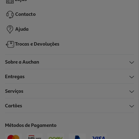
0.06 €/un
Contacto
3,49 €
Ajuda
Trocas e Devoluções
Sobre a Auchan
Entregas
Serviços
Cartões
Suplemento Plantanatur Vitamina C + Zinco Efervescente 20
Comp
0.35 €/un
Métodos de Pagamento
6,95 €