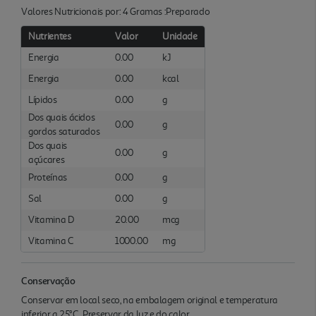
Valores Nutricionais por: 4 Gramas :Preparado
Nutrientes
Valor
Unidade
Energia
0.00
kJ
Energia
0.00
kcal
Lípidos
0.00
g
Dos quais ácidos
0.00
g
gordos saturados
Dos quais
0.00
g
açúcares
Proteínas
0.00
g
Sal
0.00
g
Vitamina D
20.00
mcg
Vitamina C
1000.00
mg
Conservação
Conservar em local seco, na embalagem original e temperatura
inferior a 25°C. Preservar da luz e do calor.