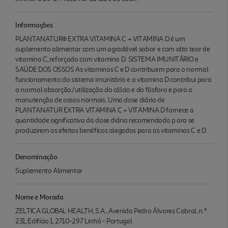
Informações
PLANTANATUR® EXTRA VITAMINA C + VITAMINA D é um
suplemento alimentar com um agradável sabor e com alto teor de
vitamina C, reforçado com vitamina D. SISTEMA IMUNITÁRIO e
SAÚDE DOS OSSOS As vitaminas C e D contribuem para o normal
funcionamento do sistema imunitário e a vitamina D contribui para
a normal absorção/utilização do cálcio e do fósforo e para a
manutenção de ossos normais. Uma dose diária de
PLANTANATUR EXTRA VITAMINA C + VITAMINA D fornece a
quantidade significativa da dose diária recomendada p ara se
produzirem os efeitos benéficos alegados para as vitaminas C e D.
Denominação
Suplemento Alimentar
Nome e Morada
ZELTICA GLOBAL HEALTH, S.A., Avenida Pedro Álvares Cabral, n.º
231, Edifício 1, 2710-297 Linhó - Portugal