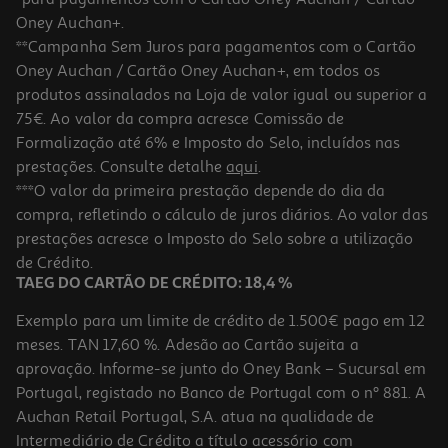
Oney Auchan+.
**Campanha Sem Juros para pagamentos com o Cartão
Oney Auchan / Cartão Oney Auchan+, em todos os
produtos assinalados na Loja de valor igual ou superior a
75€. Ao valor da compra acresce Comissão de
Formalização até 6% e Imposto do Selo, incluídos nas
prestações. Consulte detalhe
aqui
.
Suplemento Forma+ Vitamina D 30 Caps
***O valor da primeira prestação depende do dia da
compra, refletindo o cálculo de juros diários. Ao valor das
0.17 €/un
prestações acresce o Imposto do Selo sobre a utilização
4,99 €
de Crédito.
TAEG DO CARTÃO DE CRÉDITO: 18,4 %
Exemplo para um limite de crédito de 1.500€ pago em 12
meses. TAN 17,60 %. Adesão ao Cartão sujeita a
aprovação. Informe-se junto do Oney Bank – Sucursal em
Portugal, registado no Banco de Portugal com o nº 881. A
Auchan Retail Portugal, S.A. atua na qualidade de
Intermediário de Crédito a título acessório com