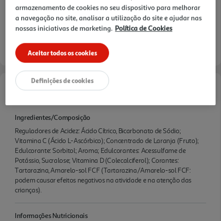
armazenamento de cookies no seu dispositivo para melhorar
a navegação no site, analisar a utilização do site e ajudar nas
nossas iniciativas de marketing.
Política de Cookies
Aceitar todos os cookies
Definições de cookies
Características
Ingredientes/Composição
Reguladores de Acidez: Ácido Cítrico, Bicarbonato de Sódio;
Vitamina C (Ácido L-Ascórbico); Concentrado de Laranja (Fruto);
Edulcorante: Sorbitol; Aroma; Edulcorantes: Acessulfame de
Potássio, Sucralose; Vitamina D (Colecalciferol); Corantes:
Tartarazina, Amarelo-sol FCF (Tartarazina/Amarelo-sol FCF:
podem causar efeitos negativos na atividade e na atenção das
crianças).
Informações Nutricionais