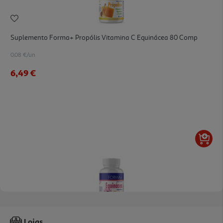
Suplemento Forma+ Propólis Vitamina C Equinácea 80 Comp
0.08 €/un
6,49 €
4.5
(2)
Suplemento Forma+ Equinácea E Propólis 60 Comp
Lojas