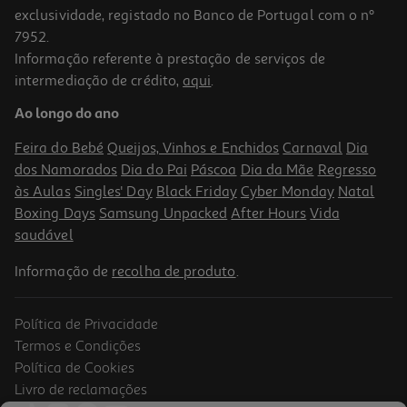
exclusividade, registado no Banco de Portugal com o nº
7952.
Informação referente à prestação de serviços de
intermediação de crédito,
aqui
.
Suplemento Naturscience Immune 5x25ml
Ao longo do ano
59.92 €/Lt
Feira do Bebé
Queijos, Vinhos e Enchidos
Carnaval
Dia
7,49 €
dos Namorados
Dia do Pai
Páscoa
Dia da Mãe
Regresso
às Aulas
Singles' Day
Black Friday
Cyber Monday
Natal
Boxing Days
Samsung Unpacked
After Hours
Vida
saudável
Informação de
recolha de produto
.
Política de Privacidade
Termos e Condições
Política de Cookies
Livro de reclamações