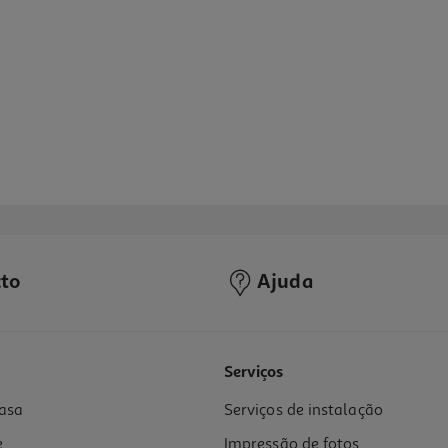
to
Ajuda
Serviços
asa
Serviços de instalação
Cores Sortidas
e
Impressão de fotos