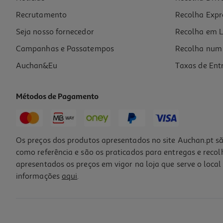
Recrutamento
Recolha Expr
6,99 €
Seja nosso fornecedor
Recolha em L
Campanhas e Passatempos
Recolha num 
Auchan&Eu
Taxas de Ent
Métodos de Pagamento
-23%
Os preços dos produtos apresentados no site Auchan.pt sã
como referência e são os praticados para entregas e reco
apresentados os preços em vigor na loja que serve o local 
informações
aqui
.
Caderno Espiralflex Oxford Cores Vivas A4 Quadriculado Cores Sorti
3.99 €/un