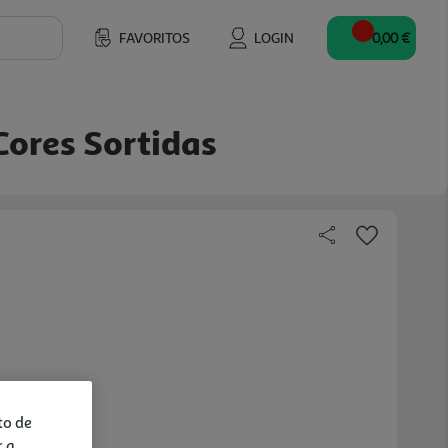
FAVORITOS
LOGIN
0,00 €
ores Sortidas
to de
r a