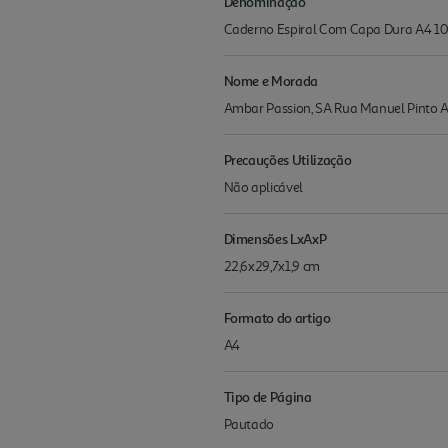
Denominação
Caderno Espiral Com Capa Dura A4 10
Nome e Morada
Ambar Passion, SA Rua Manuel Pinto A
Precauções Utilização
Não aplicável
Dimensões LxAxP
22,6x29,7x1,9 cm
Formato do artigo
A4
Tipo de Página
Pautado