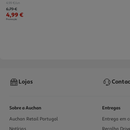
4.99 €/un
Price reduced from
to
6,79 €
4,99 €
Promoção
Lojas
Contac
Sobre a Auchan
Entregas
Auchan Retail Portugal
Entrega em c
Caderno Espiral A4 Pautado Polipropileno Oxford Live&go 80 Folhas 
Notícias
Recolha Driv
6.99 €/un