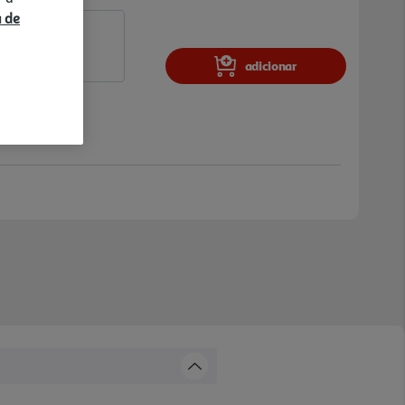
a de
adicionar