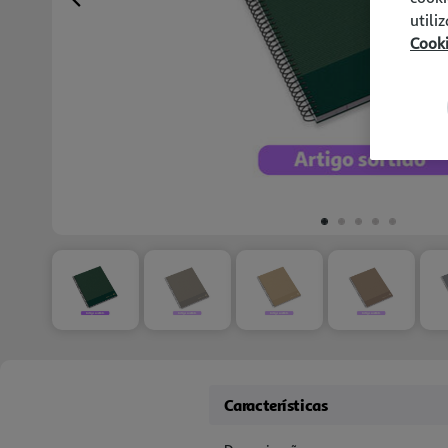
Previous
utili
Cook
Características