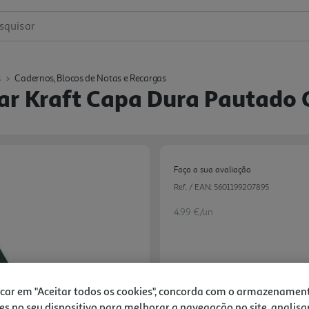
squisar
s
Cadernos, Blocos de Notas e Recargas
r Kraft Capa Dura Pautado C
Faça a sua avaliação
Ref. / EAN:
5601199207895
4.99 €/un
4,99 €
icar em "Aceitar todos os cookies", concorda com o armazenamen
Notas de preparação
es no seu dispositivo para melhorar a navegação no site, analisa