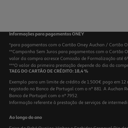
Price reduced from
to
5,19 €
3,99 €
Promoção
Informações para pagamentos ONEY
*para pagamentos com o Cartão Oney Auchan / Cartão O
**Campanha Sem Juros para pagamentos com o Cartão Oney
-27%
valor da compra acresce Comissão de Formalização até 6%
***O valor da primeira prestação depende do dia da compra,
TAEG DO CARTÃO DE CRÉDITO: 18,4 %
Exemplo para um limite de crédito de 1.500€ pago em 12 
registado no Banco de Portugal com o nº 881. A Auchan Ret
Banco de Portugal com o nº 7952.
Informação referente à prestação de serviços de intermedi
Caderno Espiral Oxford A4 Pautado School Classic Cores Sortidas
Ao longo do ano
4.99 €/un
Price reduced from
to
6,79 €