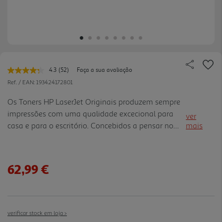
4.3
(52)
Faça a sua avaliação
Leu
52
Ref. / EAN:
193424172801
avaliações.
Link
Os Toners HP LaserJet Originais produzem sempre
para
impressões com uma qualidade excecional para
a
ver
mesma
casa e para o escritório. Concebidos a pensar no
mais
página.
planeta Reciclagem fácil e gratuita para reduzir o
desperdício Resultados precisos, página após
página Concebid os para funcionar sempre, página
62,99 €
após página Conformidade com os critérios de
emissões do rótulo ecológico. Mantenha a
qualidade do ar interior nos locais onde trabalha e
vive
verificar stock em loja >