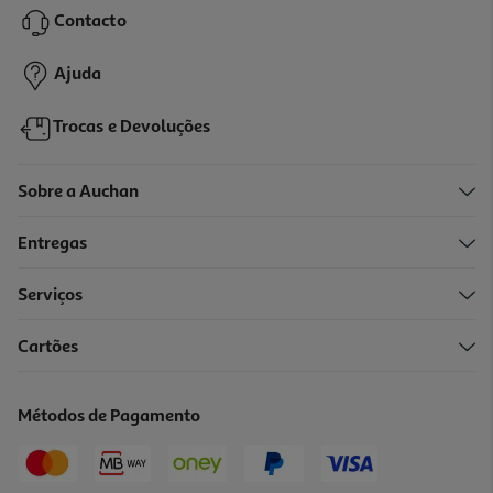
Contacto
69,99 €
Ajuda
Trocas e Devoluções
Sobre a Auchan
Entregas
Serviços
4.3
(52)
Cartões
Toner Original Hp 117a Magenta
69.99 €/un
Métodos de Pagamento
69,99 €