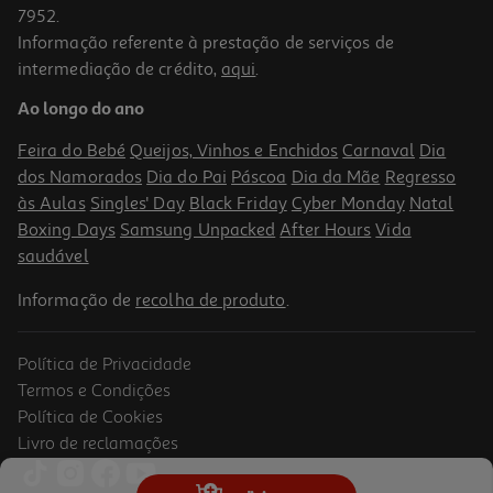
7952.
Informação referente à prestação de serviços de
3.9
(65)
intermediação de crédito,
aqui
.
Kit Recarga Toner Hp Neverstop Laser Origin 143a Pr
Ao longo do ano
24.99 €/un
Feira do Bebé
Queijos, Vinhos e Enchidos
Carnaval
Dia
24,99 €
dos Namorados
Dia do Pai
Páscoa
Dia da Mãe
Regresso
às Aulas
Singles' Day
Black Friday
Cyber Monday
Natal
Boxing Days
Samsung Unpacked
After Hours
Vida
saudável
Informação de
recolha de produto
.
Política de Privacidade
Termos e Condições
Política de Cookies
Livro de reclamações
4.6
(138)
Toner Hp 44a Cf244a