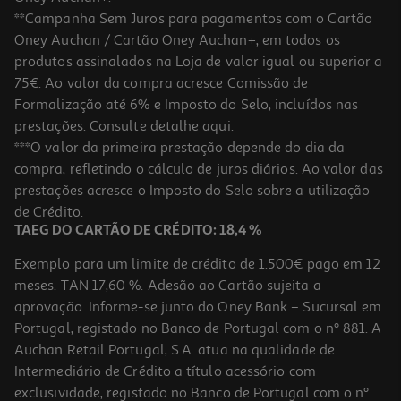
**Campanha Sem Juros para pagamentos com o Cartão
Oney Auchan / Cartão Oney Auchan+, em todos os
produtos assinalados na Loja de valor igual ou superior a
75€. Ao valor da compra acresce Comissão de
Formalização até 6% e Imposto do Selo, incluídos nas
prestações. Consulte detalhe
aqui
.
4.5
(22)
Toner Original Hp 142a Preto Laser
***O valor da primeira prestação depende do dia da
compra, refletindo o cálculo de juros diários. Ao valor das
62.99 €/un
prestações acresce o Imposto do Selo sobre a utilização
62,99 €
de Crédito.
TAEG DO CARTÃO DE CRÉDITO: 18,4 %
Exemplo para um limite de crédito de 1.500€ pago em 12
meses. TAN 17,60 %. Adesão ao Cartão sujeita a
aprovação. Informe-se junto do Oney Bank – Sucursal em
Portugal, registado no Banco de Portugal com o nº 881. A
Auchan Retail Portugal, S.A. atua na qualidade de
Intermediário de Crédito a título acessório com
exclusividade, registado no Banco de Portugal com o nº