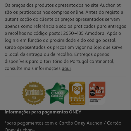
Os preços dos produtos apresentados no site Auchan.pt
são os praticados nas compras online. Antes do registo e
autenticação do cliente os preços apresentados servem
apenas como referência e são os praticados para entregas
e recolhas no código postal 2650-435 Amadora. Após o
login e em função da proximidade e do código postal,
serão apresentados os preços em vigor na loja que serve
o local de entrega ou de recolha. Entregas apenas
disponíveis para o território de Portugal continental,
4.4
(20)
consulte mais informações
aqui
.
Toner Original Hp 135a Preto Laser
62.99 €/un
62,99 €
Informações para pagamentos ONEY
*para pagamentos com o Cartão Oney Auchan / Cartão
Oney Auchan+.