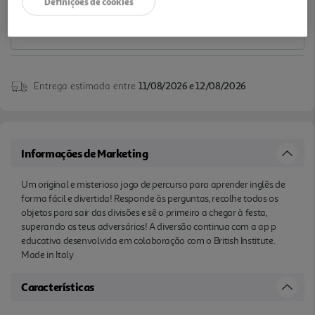
Definições de cookies
Entrega estimada entre
11/08/2026 e 12/08/2026
Informações de Marketing
Um original e misterioso jogo de percurso para aprender inglês de
forma fácil e divertida! Responde às perguntas, recolhe todos os
objetos para sair das divisões e sê o primeiro a chegar à festa,
superando os teus adversários! A diversão continua com a ap p
educativa desenvolvida em colaboração com o British Institute.
Made in Italy
Características