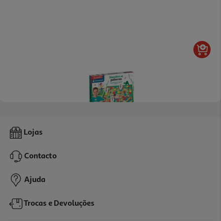
Jogo Descobre As Palavras Clementoni
Lojas
14.99 €/un
Contacto
14,99 €
Ajuda
Trocas e Devoluções