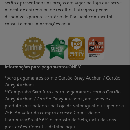
serão apresentados os preços em vigor na loja que serve
o local de entrega ou de recolha. Entregas apenas
disponíveis para o território de Portugal continental,
5.0
(2)
consulte mais informações
aqui
.
Jogo À Descoberta De Portugal Clementoni
12.99 €/un
12,99 €
Informações para pagamentos ONEY
*para pagamentos com o Cartão Oney Auchan / Cartão
Oney Auchan+.
**Campanha Sem Juros para pagamentos com o Cartão
Oney Auchan / Cartão Oney Auchan+, em todos os
produtos assinalados na Loja de valor igual ou superior a
75€. Ao valor da compra acresce Comissão de
Formalização até 6% e Imposto do Selo, incluídos nas
prestações. Consulte detalhe
aqui
.