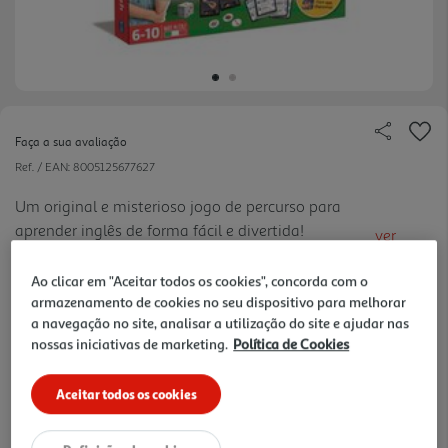
Faça a sua avaliação
Ref. / EAN:
8005125677627
Um original e misterioso jogo de percurso para
aprender inglês de forma fácil e divertida!
ver
Responde às perguntas, recolhe todos os objetos
mais
para sair das divisões e sê o primeiro a chegar à
Ao clicar em "Aceitar todos os cookies", concorda com o
14.99 €/un
festa, superando os teus adversários! A diversão
armazenamento de cookies no seu dispositivo para melhorar
a navegação no site, analisar a utilização do site e ajudar nas
continua com a ap p educativa desenvolvida em
nossas iniciativas de marketing.
Política de Cookies
colaboração com o British Institute. Made in Italy
14,99 €
Aceitar todos os cookies
Notas de preparação