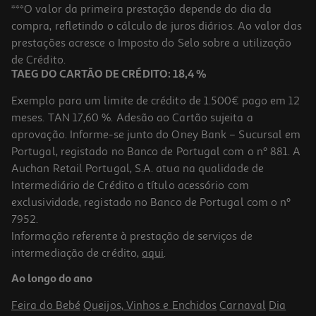
Jogo À Descoberta Da Europa Clementoni
***O valor da primeira prestação depende do dia da
compra, refletindo o cálculo de juros diários. Ao valor das
12.99 €/un
prestações acresce o Imposto do Selo sobre a utilização
12,99 €
de Crédito.
TAEG DO CARTÃO DE CRÉDITO: 18,4 %
Exemplo para um limite de crédito de 1.500€ pago em 12
meses. TAN 17,60 %. Adesão ao Cartão sujeita a
aprovação. Informe-se junto do Oney Bank – Sucursal em
Portugal, registado no Banco de Portugal com o nº 881. A
Auchan Retail Portugal, S.A. atua na qualidade de
Intermediário de Crédito a título acessório com
exclusividade, registado no Banco de Portugal com o nº
7952.
Informação referente à prestação de serviços de
intermediação de crédito,
aqui
.
Jogo Os Animais Da Quinta Clementoni
Ao longo do ano
7.99 €/un
Feira do Bebé
Queijos, Vinhos e Enchidos
Carnaval
Dia
7,99 €