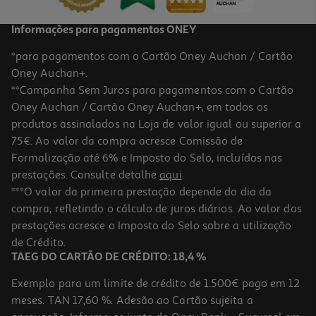
Informações para pagamentos ONEY
*para pagamentos com o Cartão Oney Auchan / Cartão
Oney Auchan+.
**Campanha Sem Juros para pagamentos com o Cartão
Oney Auchan / Cartão Oney Auchan+, em todos os
produtos assinalados na Loja de valor igual ou superior a
75€. Ao valor da compra acresce Comissão de
Formalização até 6% e Imposto do Selo, incluídos nas
prestações. Consulte detalhe
aqui
.
4.0
(1)
Suplemento Plantanatur Extra Barriguinha 30 Caps
***O valor da primeira prestação depende do dia da
compra, refletindo o cálculo de juros diários. Ao valor das
0.19 €/un
prestações acresce o Imposto do Selo sobre a utilização
5,65 €
de Crédito.
TAEG DO CARTÃO DE CRÉDITO: 18,4 %
Exemplo para um limite de crédito de 1.500€ pago em 12
meses. TAN 17,60 %. Adesão ao Cartão sujeita a