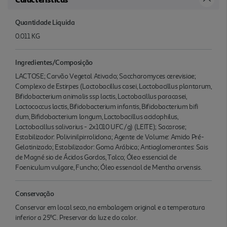
Quantidade Liquida
0.011 KG
Ingredientes/Composição
LACTOSE; Carvão Vegetal Ativado; Saccharomyces cerevisiae;
Complexo de Estirpes (Lactobacillus casei, Lactobacillus plantarum,
Bifidobacterium animalis ssp lactis, Lactobacillus paracasei,
Lactococcus lactis, Bifidobacterium infantis, Bifidobacterium bifi
dum, Bifidobacterium longum, Lactobacillus acidophilus,
Lactobacillus salivarius - 2x1010 UFC/g) (LEITE); Sacarose;
Estabilizador: Polivinilpirrolidona; Agente de Volume: Amido Pré-
Gelatinizado; Estabilizador: Goma Arábica; Antiaglomerantes: Sais
de Magné sio de Ácidos Gordos, Talco; Óleo essencial de
Foeniculum vulgare, Funcho; Óleo essencial de Mentha arvensis.
Conservação
Conservar em local seco, na embalagem original e a temperatura
inferior a 25ºC. Preservar da luz e do calor.