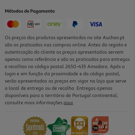
0.19 €/un
Métodos de Pagamento
5,79 €
Os preços dos produtos apresentados no site Auchan.pt
são os praticados nas compras online. Antes do registo e
autenticação do cliente os preços apresentados servem
apenas como referência e são os praticados para entregas
e recolhas no código postal 2650-435 Amadora. Após o
login e em função da proximidade e do código postal,
serão apresentados os preços em vigor na loja que serve
o local de entrega ou de recolha. Entregas apenas
disponíveis para o território de Portugal continental,
4.0
(3)
consulte mais informações
aqui
.
Suplemento Prozis Multi Probiótico 30 Doses
0.47 €/un
13,99 €