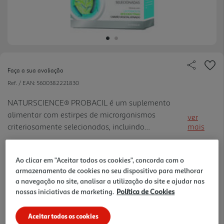
Faça a sua avaliação
Ref. / EAN:
5600382221830
NATURSCIENCE® PROBACIL é um suplemento
alimentar com estirpes de microrganismos
ver
criteriosamente selecionadas, incluindo
mais
Saccharomyces cerevisiae, Bifidobacterium longum
0.28 €/un
e Lactobacillus paracasei. A sua fórmula contém
Ao clicar em "Aceitar todos os cookies", concorda com o
ainda Carvão vegetal ativado e óleos e ssenciais de
armazenamento de cookies no seu dispositivo para melhorar
Mentha arvensis e Funcho.
a navegação no site, analisar a utilização do site e ajudar nas
8,29 €
nossas iniciativas de marketing.
Política de Cookies
Notas de preparação
Aceitar todos os cookies