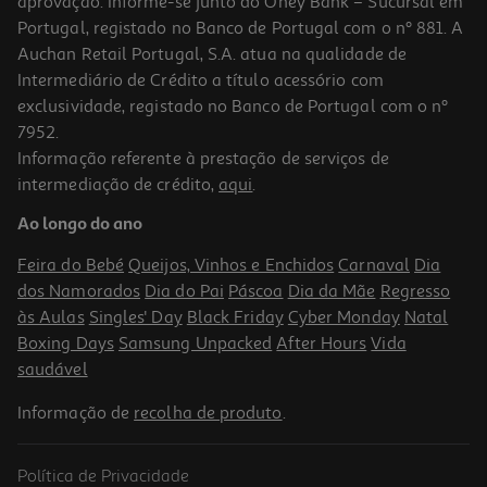
aprovação. Informe-se junto do Oney Bank – Sucursal em
Portugal, registado no Banco de Portugal com o nº 881. A
Auchan Retail Portugal, S.A. atua na qualidade de
Intermediário de Crédito a título acessório com
-15%
exclusividade, registado no Banco de Portugal com o nº
7952.
Informação referente à prestação de serviços de
intermediação de crédito,
aqui
.
Suplemento Gold Nutrition Pre&probiotics 242 G
Ao longo do ano
87.77 €/Kg
Price reduced from
to
24,99 €
Feira do Bebé
Queijos, Vinhos e Enchidos
Carnaval
Dia
21,24 €
dos Namorados
Dia do Pai
Páscoa
Dia da Mãe
Regresso
Promoção
às Aulas
Singles' Day
Black Friday
Cyber Monday
Natal
Boxing Days
Samsung Unpacked
After Hours
Vida
saudável
Informação de
recolha de produto
.
Política de Privacidade