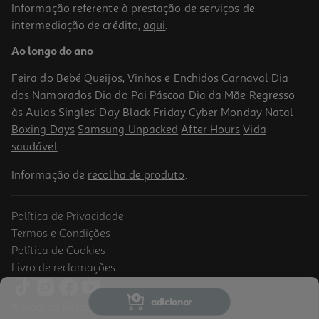
Informação referente à prestação de serviços de
intermediação de crédito,
aqui
.
Livro Guerreiras Do K-Pop Livro De Atividades Oficial
Ao longo do ano
11.66 €/un
12,95 €
PVP de editor
Feira do Bebé
Queijos, Vinhos e Enchidos
Carnaval
Dia
11,66 €
dos Namorados
Dia do Pai
Páscoa
Dia da Mãe
Regresso
às Aulas
Singles' Day
Black Friday
Cyber Monday
Natal
Boxing Days
Samsung Unpacked
After Hours
Vida
saudável
Informação de
recolha de produto
.
Política de Privacidade
-10%
Termos e Condições
Política de Cookies
Livro de reclamações
"livro Ler E Construir" Festa No Palácio
adicionar
© Auchan Retail Portugal
10.97 €/un