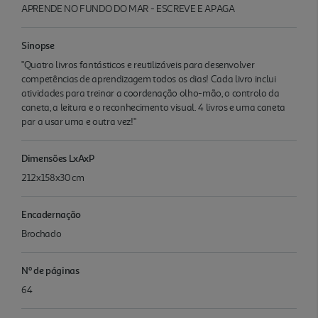
APRENDE NO FUNDO DO MAR - ESCREVE E APAGA
Sinopse
"Quatro livros fantásticos e reutilizáveis para desenvolver
competências de aprendizagem todos os dias! Cada livro inclui
atividades para treinar a coordenação olho-mão, o controlo da
caneta, a leitura e o reconhecimento visual. 4 livros e uma caneta
par a usar uma e outra vez!"
Dimensões LxAxP
212x158x30 cm
Encadernação
Brochado
Nº de páginas
64