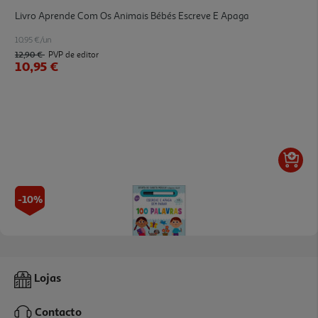
Livro Aprende Com Os Animais Bébés Escreve E Apaga
10.95 €/un
12,90 €
PVP de editor
10,95 €
-10%
Livro Escreve E Apaga Sem Parar - 100 Palavras De Toni Stemp
Lojas
10.94 €/un
12,15 €
PVP de editor
Contacto