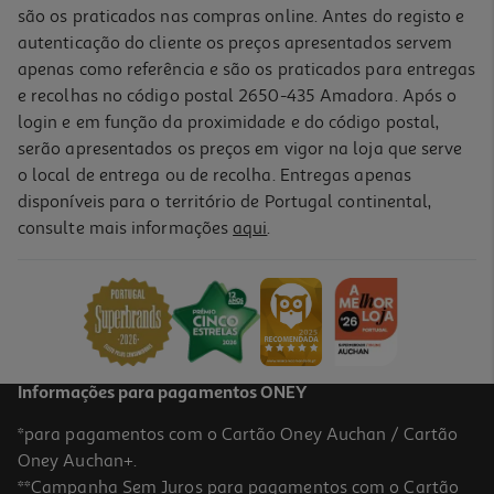
são os praticados nas compras online. Antes do registo e
autenticação do cliente os preços apresentados servem
apenas como referência e são os praticados para entregas
e recolhas no código postal 2650-435 Amadora. Após o
login e em função da proximidade e do código postal,
-10%
serão apresentados os preços em vigor na loja que serve
o local de entrega ou de recolha. Entregas apenas
disponíveis para o território de Portugal continental,
consulte mais informações
aqui
.
Livro No Restaurante: Livro De Atividades: De Quarto Group
8.91 €/un
9,90 €
PVP de editor
8,91 €
Informações para pagamentos ONEY
*para pagamentos com o Cartão Oney Auchan / Cartão
Oney Auchan+.
**Campanha Sem Juros para pagamentos com o Cartão