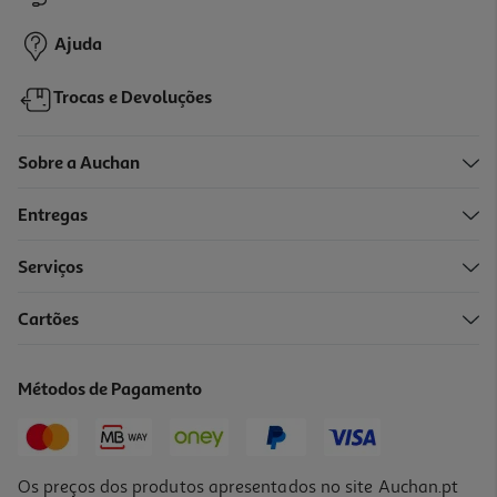
10,94 €
Ajuda
Trocas e Devoluções
Sobre a Auchan
Entregas
-10%
Serviços
Cartões
Livro Aprende A Brincar Com As Fadas De Aavv
11.61 €/un
Métodos de Pagamento
12,90 €
PVP de editor
11,61 €
Os preços dos produtos apresentados no site Auchan.pt