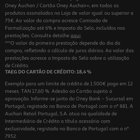
Oney Auchan / Cartão Oney Auchan+, em todos os
-33%
produtos assinalados na Loja de valor igual ou superior a
75€. Ao valor da compra acresce Comissão de
Formalização até 6% e Imposto do Selo, incluídos nas
prestações. Consulte detalhe
aqui
.
Livro Miraculous: As Aventuras De Ladybug: Escreve Tu Esta
***O valor da primeira prestação depende do dia da
História
compra, refletindo o cálculo de juros diários. Ao valor das
8.97 €/un
prestações acresce o Imposto do Selo sobre a utilização
14,95 €
PVP de editor
8,97 €
de Crédito.
Promoção
TAEG DO CARTÃO DE CRÉDITO: 18,4 %
Exemplo para um limite de crédito de 1.500€ pago em 12
meses. TAN 17,60 %. Adesão ao Cartão sujeita a
aprovação. Informe-se junto do Oney Bank – Sucursal em
Portugal, registado no Banco de Portugal com o nº 881. A
Auchan Retail Portugal, S.A. atua na qualidade de
Intermediário de Crédito a título acessório com
-10%
exclusividade, registado no Banco de Portugal com o nº
7952.