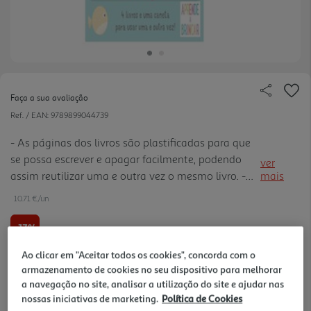
Faça a sua avaliação
Ref. / EAN:
9789899044739
- As páginas dos livros são plastificadas para que
se possa escrever e apagar facilmente, podendo
ver
assim reutilizar uma e outra vez o mesmo livro. -
mais
Atividades que ajudam a melhorar a coordenação
10.71 €/un
olho-mão e a desenvolver competências de escrita,
numéricas, controlo da caneta e resolução de
-17%
problemas.
Ao clicar em "Aceitar todos os cookies", concorda com o
12,90 €
PVP de editor
armazenamento de cookies no seu dispositivo para melhorar
10,71 €
a navegação no site, analisar a utilização do site e ajudar nas
nossas iniciativas de marketing.
Política de Cookies
Notas de preparação