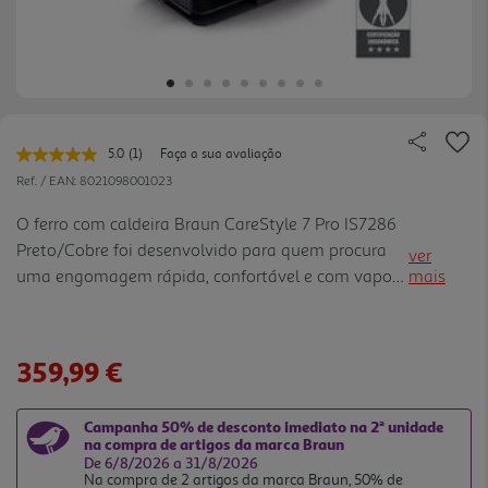
5.0
(1)
Faça a sua avaliação
Leu
uma
Ref. / EAN:
8021098001023
avaliação.
Link
O ferro com caldeira Braun CareStyle 7 Pro IS7286
para
Preto/Cobre foi desenvolvido para quem procura
a
ver
mesma
uma engomagem rápida, confortável e com vapor
mais
página.
constante mesmo em peças mais exigentes. A
tecnologia PowerSteam oferece vapor contínuo até
190 g/min e jato de vapor de 650 g/min, ajudando
359,99 €
a suavizar vincos difíceis com menos esforço. A
base EloxalPlus com FreeGlide 3D desliza em várias
Campanha 50% de desconto imediato na 2ª unidade
direções e passa facilmente sobre botões, bolsos e
na compra de artigos da marca Braun
costuras, enquanto a interface iMode permite
De 6/8/2026 a 31/8/2026
Na compra de 2 artigos da marca Braun, 50% de
escolher entre os modos Eco, iC are, Turbo e