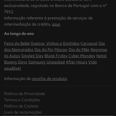
exclusividade, registado no Banco de Portugal com o nº
7952.
Informação referente à prestação de serviços de
intermediação de crédito,
aqui
.
Ferro Com Caldeira Rowenta Force Pro 500 Vr9031f0 7.5 Bar
Ao longo do ano
199.99 €/un
Feira do Bebé
Queijos, Vinhos e Enchidos
Carnaval
Dia
199,99 €
dos Namorados
Dia do Pai
Páscoa
Dia da Mãe
Regresso
às Aulas
Singles' Day
Black Friday
Cyber Monday
Natal
Boxing Days
Samsung Unpacked
After Hours
Vida
saudável
Informação de
recolha de produto
.
Política de Privacidade
Termos e Condições
Política de Cookies
Livro de reclamações