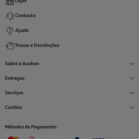
Lojas
69.99 €/un
Contacto
69,99 €
Ajuda
Trocas e Devoluções
Sobre a Auchan
Entregas
Serviços
5.0
(1)
Cartões
Ferro Com Caldeira Braun Carestyle 7 Is7262gy 2700w 7.5 Bar 2l
229.99 €/un
Métodos de Pagamento
229,99 €