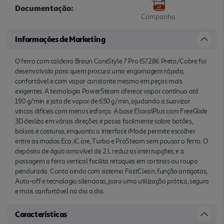
Documentação:
Campanha
Informações de Marketing
O ferro com caldeira Braun CareStyle 7 Pro IS7286 Preto/Cobre foi
desenvolvido para quem procura uma engomagem rápida,
confortável e com vapor constante mesmo em peças mais
exigentes. A tecnologia PowerSteam oferece vapor contínuo até
190 g/min e jato de vapor de 650 g/min, ajudando a suavizar
vincos difíceis com menos esforço. A base EloxalPlus com FreeGlide
3D desliza em várias direções e passa facilmente sobre botões,
bolsos e costuras, enquanto a interface iMode permite escolher
entre os modos Eco, iC are, Turbo e ProSteam sem pousar o ferro. O
depósito de água amovível de 2 L reduz as interrupções, e a
passagem a ferro vertical facilita retoques em cortinas ou roupa
pendurada. Conta ainda com sistema FastClean, função antigotas,
Auto-off e tecnologia silenciosa, para uma utilização prática, segura
e mais confortável no dia a dia.
Características