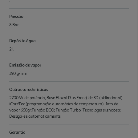
.
Pressão
8 Bar
Depósito água
2 l
Emissão de vapor
190 g/min
Outras características
2700 W de potência; Base Eloxal Plus Freeglide 3D (bidirecional);
iCareTec (programação automática da temperatura); Jato de
vapor 650gr;Função ECO; Função Turbo; Tecnologia silenciosa;
Desliga-se automaticamente.
Garantia