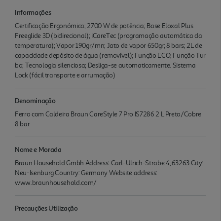
Informações
Certificação Ergonómica; 2700 W de potência; Base Eloxal Plus
Freeglide 3D (bidirecional); iCareTec (programação automática da
temperatura); Vapor 190gr/mn; Jato de vapor 650gr; 8 bars; 2L de
capacidade depósito de água (removível); Função ECO; Função Tur
bo; Tecnologia silenciosa; Desliga-se automaticamente. Sistema
Lock (fácil transporte e arrumação)
Denominação
Ferro com Caldeira Braun CareStyle 7 Pro IS7286 2 L Preto/Cobre
8 bar
Nome e Morada
Braun Household Gmbh Address: Carl-Ulrich-Strabe 4, 63263 City:
Neu-Isenburg Country: Germany Website address:
www.braunhousehold.com/
Precauções Utilização