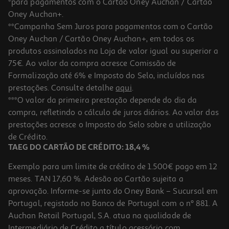
*para pagamentos com o Cartão Oney Auchan / Cartão
Oney Auchan+.
**Campanha Sem Juros para pagamentos com o Cartão
Oney Auchan / Cartão Oney Auchan+, em todos os
produtos assinalados na Loja de valor igual ou superior a
75€. Ao valor da compra acresce Comissão de
Formalização até 6% e Imposto do Selo, incluídos nas
prestações. Consulte detalhe
aqui
.
4.9
(10)
Ferro Com Caldeira Rowenta Eco Steam Pro Dg9621f0 7.8 Bar
***O valor da primeira prestação depende do dia da
compra, refletindo o cálculo de juros diários. Ao valor das
259.99 €/un
prestações acresce o Imposto do Selo sobre a utilização
259,99 €
de Crédito.
TAEG DO CARTÃO DE CRÉDITO: 18,4 %
Exemplo para um limite de crédito de 1.500€ pago em 12
meses. TAN 17,60 %. Adesão ao Cartão sujeita a
aprovação. Informe-se junto do Oney Bank – Sucursal em
Portugal, registado no Banco de Portugal com o nº 881. A
Auchan Retail Portugal, S.A. atua na qualidade de
Intermediário de Crédito a título acessório com