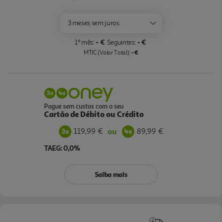
3 meses sem juros
- €
- €
1º mês:
Seguintes:
- €
MTIC (Valor Total):
Pague sem custos com o seu
Cartão de Débito ou Crédito
119,99 €
89,99 €
ou
TAEG: 0,0%
Saiba mais