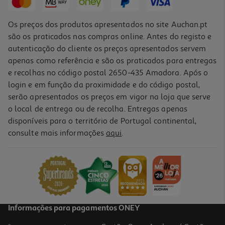
Os preços dos produtos apresentados no site Auchan.pt
são os praticados nas compras online. Antes do registo e
autenticação do cliente os preços apresentados servem
apenas como referência e são os praticados para entregas
e recolhas no código postal 2650-435 Amadora. Após o
login e em função da proximidade e do código postal,
serão apresentados os preços em vigor na loja que serve
o local de entrega ou de recolha. Entregas apenas
disponíveis para o território de Portugal continental,
4.9
(34)
consulte mais informações
aqui
.
Ferro Com Caldeira Braun Carestyle 5 Is 5249 2 L Preto 7.5 Bar
199.99 €/un
199,99 €
Informações para pagamentos ONEY