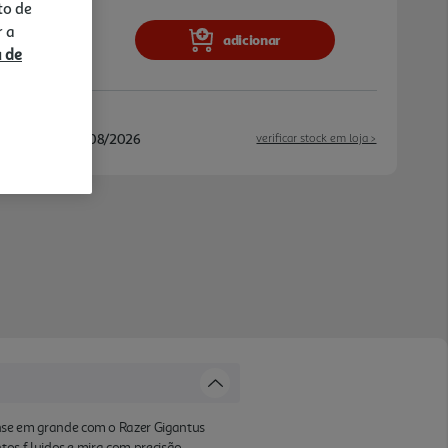
l capacidade de resposta no rastreamento,
to de
com facilidade pelo mousepad, oferecend o
r a
adicionar
idos. ESPUMA DE BORRACHA DE ALTA
a de
IDERRAPANTE Com espessuras de 3 mm (M
este mousepad para jogos mantêm-se plano
eitas e fica no lugar mesmo durante as ses
/08/2026 e 14/08/2026
verificar stock em loja >
as, graças à base antiderrapante. Com uma
 consistentes do rato, a espessura do
o apoio para os punhos durante os jogos.
se em grande com o Razer Gigantus
os f luidos e mira com precisão