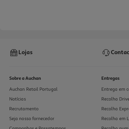
Lojas
Contac
Sobre a Auchan
Entregas
Auchan Retail Portugal
Entrega em c
Tapete De Rato Gaming Qilive 864363
Notícias
Recolha Driv
7.99 €/un
Recrutamento
Recolha Expr
7,99 €
Seja nosso fornecedor
Recolha em L
Campanhas e Passatempos
Recolha num 