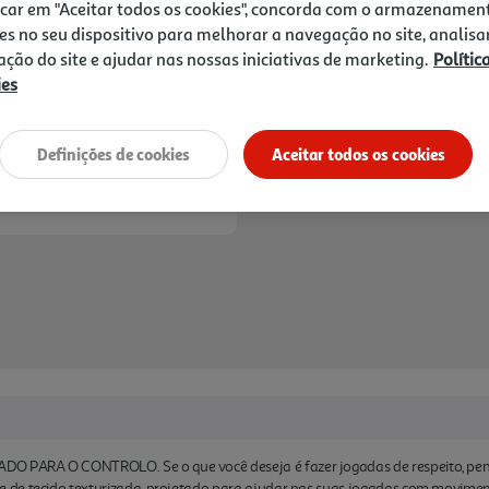
precisão pixelar e uma tota
icar em "Aceitar todos os cookies", concorda com o armazenamen
permite que o rato deslize 
es no seu dispositivo para melhorar a navegação no site, analisa
movimentos rápidos e flu
zação do site e ajudar nas nossas iniciativas de marketing.
Polític
DENSIDADE COM BASE ANT
ies
e G) e 4 mm (XXG e 3XG), 
mesmo em superfícies imperf
Entrega estimada entre
13
Definições de cookies
Aceitar todos os cookies
sões de jogos mais frenétic
base sólida para movimentos
mousepad também serve com
 PARA O CONTROLO. Se o que você deseja é fazer jogadas de respeito, pen
de tecido texturizada, projetado para ajudar nas suas jogadas com moviment