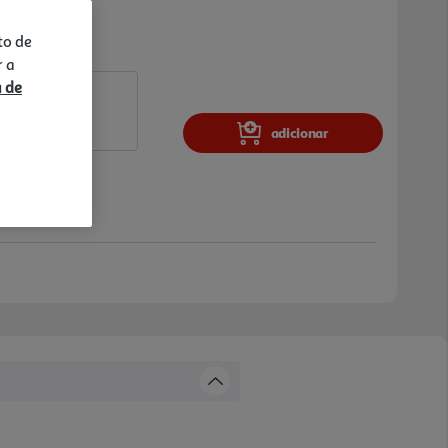
to de
r a
a de
adicionar