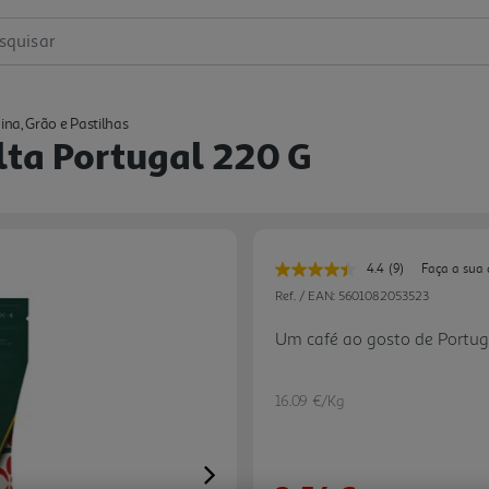
squisar
na, Grão e Pastilhas
lta Portugal 220 G
4.4
(9)
Faça a sua 
Leu
9
Ref. / EAN:
5601082053523
avaliações.
Link
Um café ao gosto de Portug
para
a
mesma
página.
16.09 €/Kg
Next