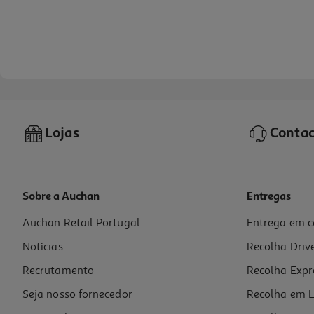
Lojas
Contac
Sobre a Auchan
Entregas
Auchan Retail Portugal
Entrega em c
Café Auchan Gourmet Moído Sensação Colômbia Intensidade 6 250g
Notícias
Recolha Driv
19.56 €/Kg
Recrutamento
Recolha Expr
4,89 €
Seja nosso fornecedor
Recolha em L