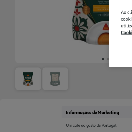
Ao cl
cooki
utili
Cook
Informações de Marketing
Um café ao gosto de Portugal.