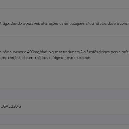
rtigo. Devido a possíveis alterações de embalagens e/ou rótulos, deverá cons
ão superior a 400mg/dia*, o que se traduz em 2 a 3 cafés diários, pois a cafe
o chá, bebidas energéticas, refrigerantes e chocolate.
UGAL 220 G