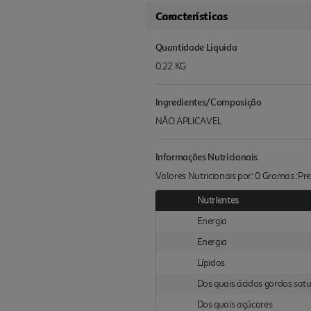
Características
Quantidade Liquida
0.22 KG
Ingredientes/Composição
NÃO APLICAVEL
Informações Nutricionais
Valores Nutricionais por: 0 Gramas :P
Nutrientes
Energia
Energia
Lípidos
Dos quais ácidos gordos sat
Dos quais açúcares