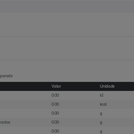
reparado
Valor
Unidade
0.00
kJ
0.00
kcal
0.00
g
urados
0.00
g
0.00
g