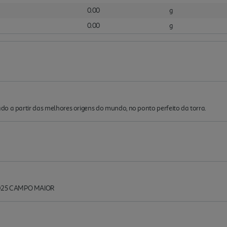
0.00
g
0.00
g
o a partir das melhores origens do mundo, no ponto perfeito da torra.
 025 CAMPO MAIOR