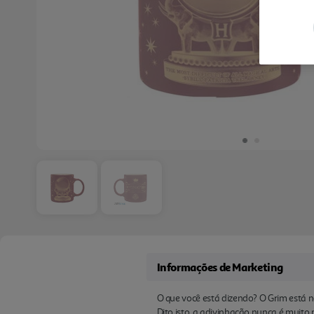
Informações de Marketing
O que você está dizendo? O Grim está n
Dito isto, a adivinhação nunca é muito p