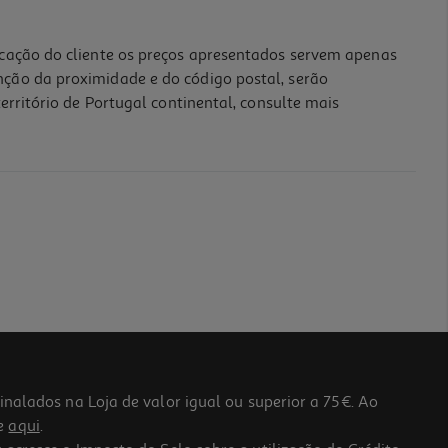
icação do cliente os preços apresentados servem apenas
nção da proximidade e do código postal, serão
erritório de Portugal continental, consulte mais
lados na Loja de valor igual ou superior a 75€. Ao
he
aqui
.