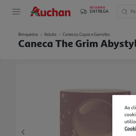
RESERVAR
ENTREGA
Pe
Brinquedos
Kidults
Canecas, Copos e Garrafas
Caneca The Grim Abysty
Ao cl
cooki
utili
Cook
Previous