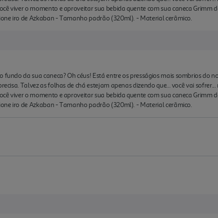
 você viver o momento e aproveitar sua bebida quente com sua caneca Grimm d
sione iro de Azkaban - Tamanho padrão (320ml). - Material cerâmico.
o fundo da sua caneca? Oh céus! Está entre os presságios mais sombrios do no
recisa. Talvez as folhas de chá estejam apenas dizendo que... você vai sofrer... 
 você viver o momento e aproveitar sua bebida quente com sua caneca Grimm d
sione iro de Azkaban - Tamanho padrão (320ml). - Material cerâmico.