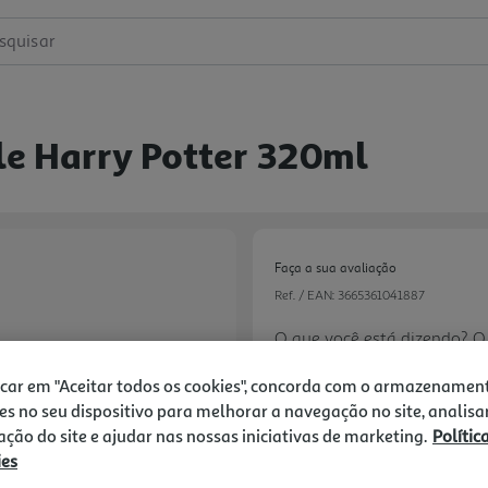
squisar
le Harry Potter 320ml
Faça a sua avaliação
Ref. / EAN:
3665361041887
O que você está dizendo? O
Está entre os presságios m
icar em "Aceitar todos os cookies", concorda com o armazenamen
presságio... de morte. Dito 
9.9 €/un
es no seu dispositivo para melhorar a navegação no site, analisa
Talvez as folhas de chá estej
zação do site e ajudar nas nossas iniciativas de marketing.
Polític
mas na verdade... você ficará
ies
melhor você viver o moment
Next