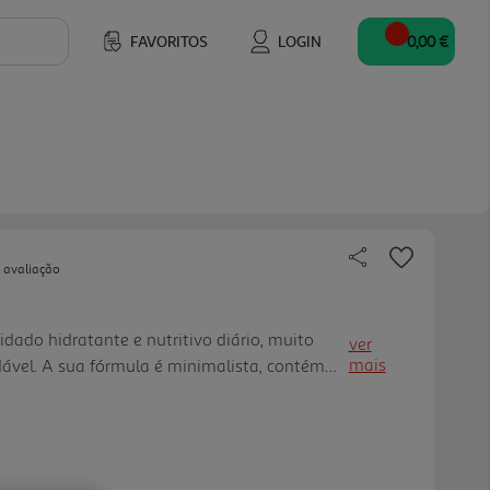
FAVORITOS
LOGIN
0,00 €
 avaliação
ado hidratante e nutritivo diário, muito
ver
mais
dável. A sua fórmula é minimalista, contém
 de origem natural e foram escolhidos
r e hidratar a pele mais sensível. A sua
a com manteiga de karité funde-se na pele
as. Conforta a pele hipersensível e cuida do