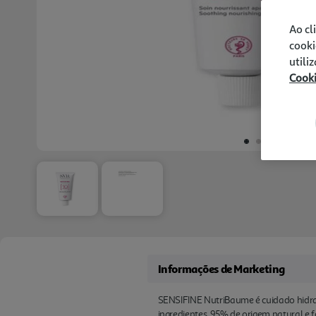
Ao cl
cooki
utili
Cook
Informações de Marketing
SENSIFINE NutriBaume é cuidado hidrata
ingredientes, 95% de origem natural e 