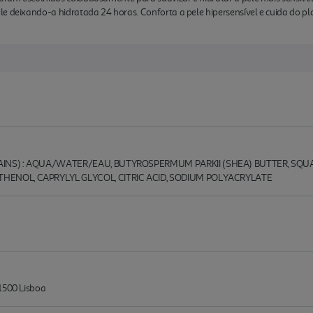
le deixando-a hidratada 24 horas. Conforta a pele hipersensível e cuida do 
TAINS) : AQUA/WATER/EAU, BUTYROSPERMUM PARKII (SHEA) BUTTER, SQU
THENOL, CAPRYLYL GLYCOL, CITRIC ACID, SODIUM POLYACRYLATE
 1500 Lisboa