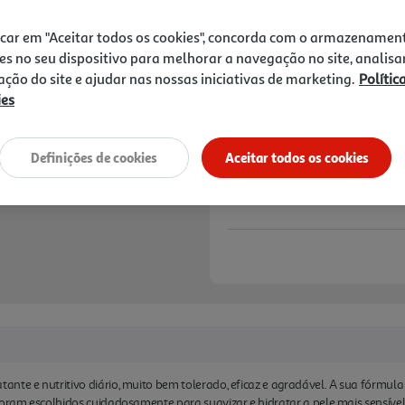
21,50 €
planeta graças à sua embala
icar em "Aceitar todos os cookies", concorda com o armazenamen
-20% Imediato Exclusivo Onl
es no seu dispositivo para melhorar a navegação no site, analisa
De 2/8/2026 a 1/9/2026
zação do site e ajudar nas nossas iniciativas de marketing.
Polític
ies
Notas de preparação
Definições de cookies
Aceitar todos os cookies
nte e nutritivo diário, muito bem tolerado, eficaz e agradável. A sua fórmul
foram escolhidos cuidadosamente para suavizar e hidratar a pele mais sensível