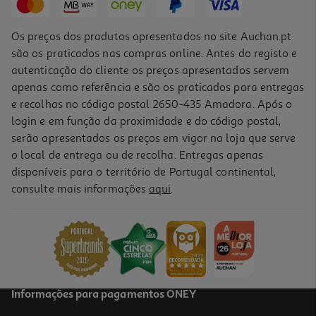
Os preços dos produtos apresentados no site Auchan.pt
são os praticados nas compras online. Antes do registo e
autenticação do cliente os preços apresentados servem
apenas como referência e são os praticados para entregas
e recolhas no código postal 2650-435 Amadora. Após o
login e em função da proximidade e do código postal,
serão apresentados os preços em vigor na loja que serve
o local de entrega ou de recolha. Entregas apenas
disponíveis para o território de Portugal continental,
4.9
(17)
consulte mais informações
aqui
.
Recarga Fujifilm Black Frame Square10pk
11.99 €/un
11,99 €
Informações para pagamentos ONEY