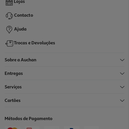
Lojas
59.99 €/un
Contacto
59,99 €
Ajuda
Trocas e Devoluções
Sobre a Auchan
Entregas
Serviços
4.8
(23)
Cartões
Recarga Fufjifilm Square Sunset 10
11.99 €/un
Métodos de Pagamento
11,99 €