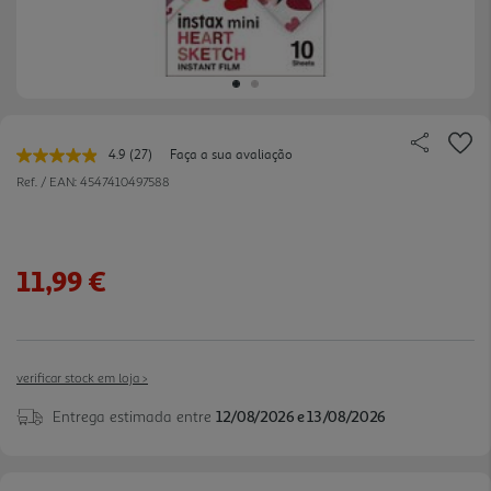
4.9
(27)
Faça a sua avaliação
Leu
27
Ref. / EAN:
4547410497588
avaliações.
Link
para
a
mesma
11,99 €
página.
verificar stock em loja >
Entrega estimada entre
12/08/2026 e 13/08/2026