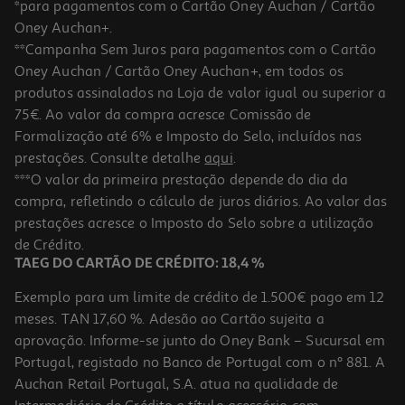
*para pagamentos com o Cartão Oney Auchan / Cartão
Oney Auchan+.
**Campanha Sem Juros para pagamentos com o Cartão
Oney Auchan / Cartão Oney Auchan+, em todos os
produtos assinalados na Loja de valor igual ou superior a
75€. Ao valor da compra acresce Comissão de
Formalização até 6% e Imposto do Selo, incluídos nas
prestações. Consulte detalhe
aqui
.
Album Fujifilm Instaxmini 12 Album Mint Green
***O valor da primeira prestação depende do dia da
compra, refletindo o cálculo de juros diários. Ao valor das
12.99 €/un
prestações acresce o Imposto do Selo sobre a utilização
12,99 €
de Crédito.
TAEG DO CARTÃO DE CRÉDITO: 18,4 %
Exemplo para um limite de crédito de 1.500€ pago em 12
meses. TAN 17,60 %. Adesão ao Cartão sujeita a
aprovação. Informe-se junto do Oney Bank – Sucursal em
Portugal, registado no Banco de Portugal com o nº 881. A
Auchan Retail Portugal, S.A. atua na qualidade de