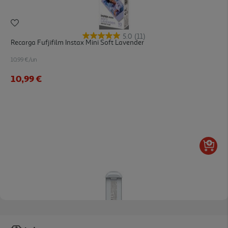
5.0
(11)
Recarga Fufjifilm Instax Mini Soft Lavender
10.99 €/un
10,99 €
Bateria Drone Atom 2 Potensic 6013001711