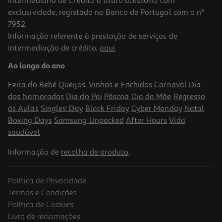
Intermediário de Crédito a título acessório com
exclusividade, registado no Banco de Portugal com o nº
7952.
Informação referente à prestação de serviços de
5.0
(3)
intermediação de crédito,
aqui
.
Papel Fotográfico Canon Selphy Rp-108 Com Tinta 108 Folhas
10x15cm
Ao longo do ano
39.99 €/un
Feira do Bebé
Queijos, Vinhos e Enchidos
Carnaval
Dia
39,99 €
dos Namorados
Dia do Pai
Páscoa
Dia da Mãe
Regresso
às Aulas
Singles' Day
Black Friday
Cyber Monday
Natal
Boxing Days
Samsung Unpacked
After Hours
Vida
saudável
Informação de
recolha de produto
.
Política de Privacidade
Termos e Condições
Política de Cookies
Livro de reclamações