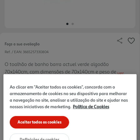
Faça a sua avaliação
Ref. / EAN:
3665257330804
O toalhão de banho barra actuel verde algodão
70x140cm, com dimensões de 70x140cm e peso de
ver
480g, oferece uma experiência de secagem suave e
mais
eficiente após o banho. Fabricado com algodão,
Ao clicar em "Aceitar todos os cookies", concorda com o
12.99 €/un
armazenamento de cookies no seu dispositivo para melhorar
proporciona absorção rápida e durabilidade. O tom
a navegação no site, analisar a utilização do site e ajudar nas
verde traz um toq ue de frescor à sua casa de
nossas iniciativas de marketing.
Política de Cookies
banho. Complete a sua colecção com os restantes
12,99 €
artigos.
Aceitar todos os cookies
Notas de preparação
Definições de cookies