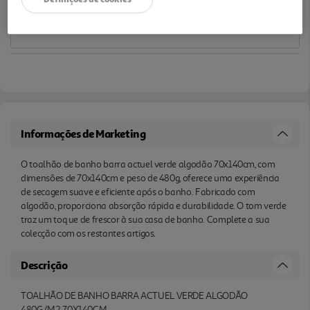
Informações de Marketing
O toalhão de banho barra actuel verde algodão 70x140cm, com
dimensões de 70x140cm e peso de 480g, oferece uma experiência
de secagem suave e eficiente após o banho. Fabricado com
algodão, proporciona absorção rápida e durabilidade. O tom verde
traz um toq ue de frescor à sua casa de banho. Complete a sua
colecção com os restantes artigos.
Descrição
TOALHÃO DE BANHO BARRA ACTUEL VERDE ALGODÃO
480G/M2 70X140CM