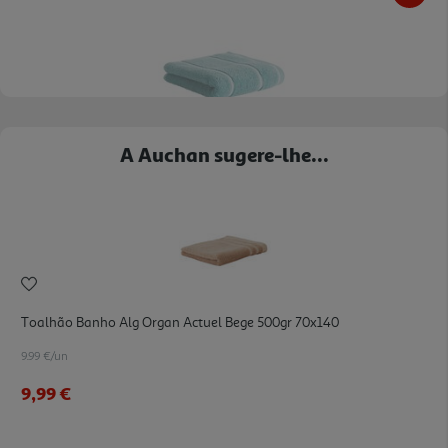
Toalha De Mãos Barra Actuel Algodão 480g/m2 Verde 50x100cm
A Auchan sugere-lhe...
5.99 €/un
5,99 €
Indisponível online
Toalhão Banho Alg Organ Actuel Bege 500gr 70x140
9.99 €/un
9,99 €