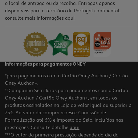
o local de entrega ou de recolha. Entregas apenas
disponíveis para o território de Portugal continental,
consulte mais informações
aqui
.
Toalhão De Banho Actuel Algodão 650 G/m2 Branco 70x140cm
14.99 €/un
14,99 €
Informações para pagamentos ONEY
*para pagamentos com o Cartão Oney Auchan / Cartão
Oney Auchan+.
**Campanha Sem Juros para pagamentos com o Cartão
Oney Auchan / Cartão Oney Auchan+, em todos os
produtos assinalados na Loja de valor igual ou superior a
75€. Ao valor da compra acresce Comissão de
Formalização até 6% e Imposto do Selo, incluídos nas
prestações. Consulte detalhe
aqui
.
Toalhão Banho Actuel Preto 480gr 70x140
***O valor da primeira prestação depende do dia da