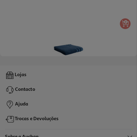
Toalhete Barra Actuel Verde Algodão 480g/m2 30x50cm
1.79 €/un
1,79 €
Toalhão Banho Alg Organ Actuel Azul 500gr 70x140
Lojas
9.99 €/un
Contacto
9,99 €
Ajuda
Trocas e Devoluções
Sobre a Auchan