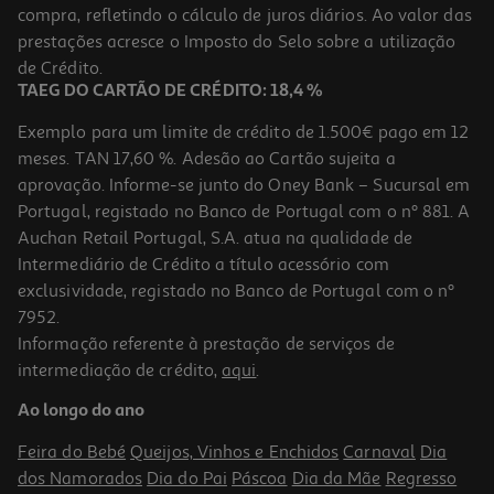
compra, refletindo o cálculo de juros diários. Ao valor das
9.99 €/un
prestações acresce o Imposto do Selo sobre a utilização
9,99 €
de Crédito.
TAEG DO CARTÃO DE CRÉDITO: 18,4 %
Exemplo para um limite de crédito de 1.500€ pago em 12
meses. TAN 17,60 %. Adesão ao Cartão sujeita a
aprovação. Informe-se junto do Oney Bank – Sucursal em
Portugal, registado no Banco de Portugal com o nº 881. A
Auchan Retail Portugal, S.A. atua na qualidade de
Intermediário de Crédito a título acessório com
exclusividade, registado no Banco de Portugal com o nº
7952.
Informação referente à prestação de serviços de
intermediação de crédito,
aqui
.
Toalhão Banho Franjas Actuel Bege 480gr 70x140
Ao longo do ano
9.99 €/un
Feira do Bebé
Queijos, Vinhos e Enchidos
Carnaval
Dia
9,99 €
dos Namorados
Dia do Pai
Páscoa
Dia da Mãe
Regresso