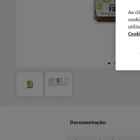
Ao cl
cooki
utili
Cook
Documentação: