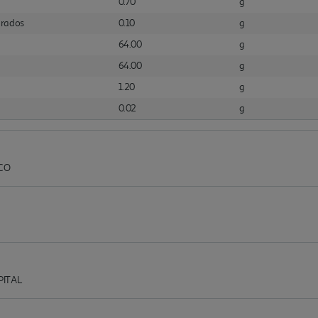
0.70
g
urados
0.10
g
64.00
g
64.00
g
1.20
g
0.02
g
CO
PITAL