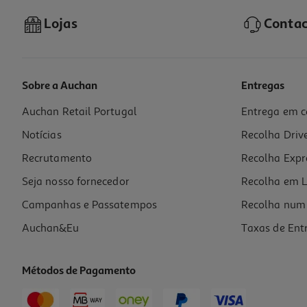
Lojas
Contac
Sobre a Auchan
Entregas
Auchan Retail Portugal
Entrega em c
Doce Prisca Sem Açúcar Mirtilo Bio 240g
Notícias
Recolha Driv
18.38 €/Kg
Price reduced from
to
5,79 €
Recrutamento
Recolha Expr
4,41 €
Promoção
Seja nosso fornecedor
Recolha em L
Campanhas e Passatempos
Recolha num 
Auchan&Eu
Taxas de Ent
Métodos de Pagamento