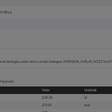
ESTRELA
 fruta biológico, acido citrico, canela biologica, AMENDOA, AVELAS, NOZ E SUL
:Preparado
Valor
Unidade
1159.00
kJ
273.00
kcal