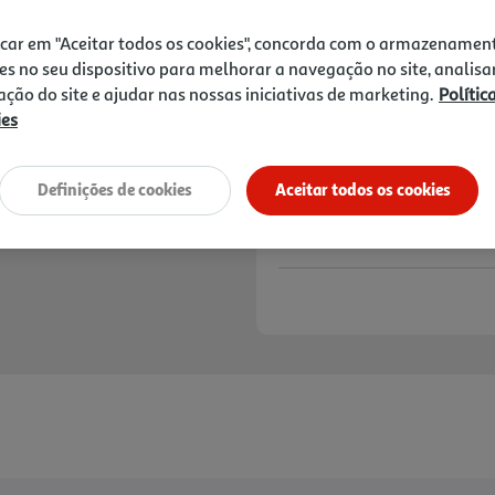
4,89 €
icar em "Aceitar todos os cookies", concorda com o armazenamen
Notas de preparação
es no seu dispositivo para melhorar a navegação no site, analisa
zação do site e ajudar nas nossas iniciativas de marketing.
Polític
ies
Definições de cookies
Aceitar todos os cookies