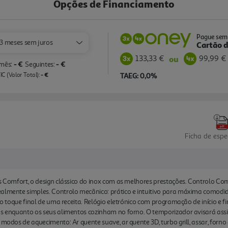
Opções de Financiamento
Pague sem 
3 meses sem juros
Cartão d
133,33 €
99,99 €
ou
- €
- €
 mês:
Seguintes:
- €
C (Valor Total):
TAEG: 0,0%
Ficha de espe
os Comfort, o design clássico do inox com as melhores prestações. Controlo Co
almente simples. Controlo mecânico: prático e intuitivo para máxima comodida
é o toque final de uma receita. Relógio eletrónico com programação de início e f
fas enquanto os seus alimentos cozinham no forno. O temporizador avisará ass
modos de aquecimento: Ar quente suave, ar quente 3D, turbo grill, assar, forno a