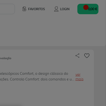
FAVORITOS
LOGIN
0,00 €
avaliação
telescópicos Comfort, o design clássico do
ver
mais
ações. Controlo Comfort: dois comandos e um
um funcionamento realmente simples. Controlo
vo para máxima comodidade. Railes
vel, colocar o tabuleiro sem esforço é o toque
o eletrónico com programação de início e fim