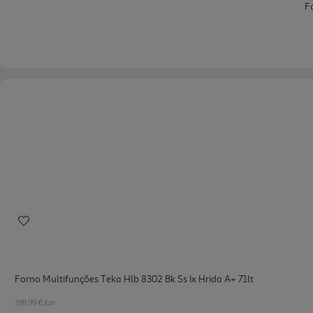
Forno Multifunções Teka Hlb 8302 Bk Ss Ix Hrido A+ 71lt
399.99 €/un