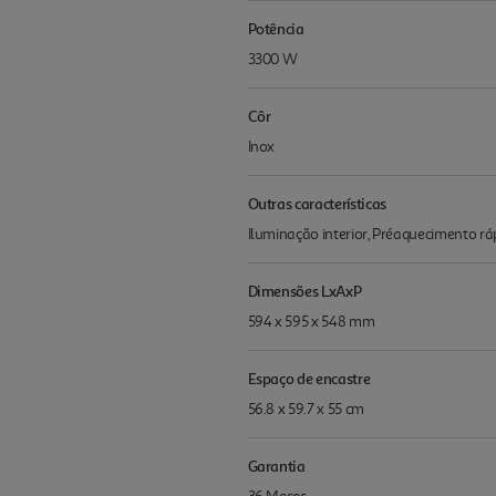
Potência
3300 W
Côr
Inox
Outras características
Iluminação interior, Préaquecimento ráp
Dimensões LxAxP
594 x 595 x 548 mm
Espaço de encastre
56.8 x 59.7 x 55 cm
Garantia