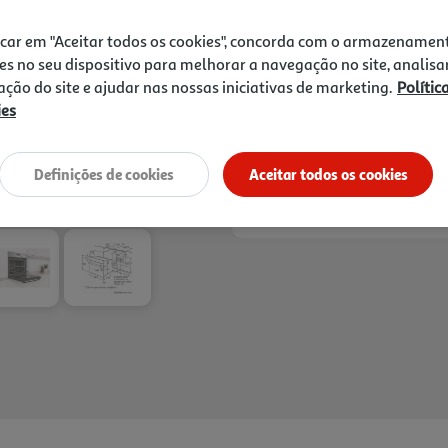
de confeção. Chegar a casa e
399,99 €
tarefas enquanto os seus a
icar em "Aceitar todos os cookies", concorda com o armazenamen
avisará assim que estiverem
Receba em casa a 11/08/2026
, se
es no seu dispositivo para melhorar a navegação no site, analisa
resistência. Com 7 modos d
1h
Recolha em loja Express
*
zação do site e ajudar nas nossas iniciativas de marketing.
Polític
3h
Recolha Drive
*
3D, turbo grill, assar, forno a
ies
*Mediante disponibilidade de slot de entreg
Definições de cookies
Aceitar todos os cookies