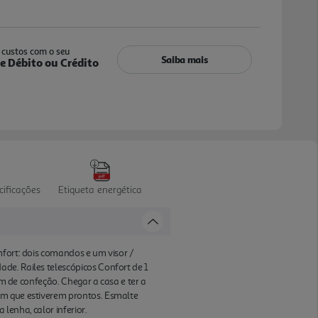
custos com o seu
Saiba mais
e Débito ou Crédito
cificações
Etiqueta energética
mfort: dois comandos e um visor /
de. Railes telescópicos Confort de 1
im de confeção. Chegar a casa e ter a
im que estiverem prontos. Esmalte
 lenha, calor inferior.