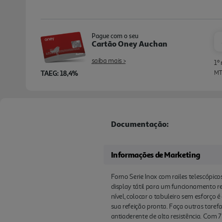
Pague com o seu
Cartão Oney Auchan
saiba mais >
1º
TAEG: 18,4%
MTI
Documentação:
Informações de Marketing
Forno Serie Inox com railes telescópic
display tátil para um funcionamento re
nível, colocar o tabuleiro sem esforço 
sua refeição pronta. Faça outras tare
antiaderente de alta resistência. Com 7 