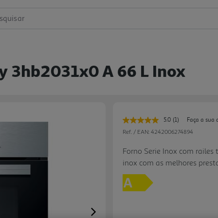
squisar
y 3hb2031x0 A 66 L Inox
5.0
(1)
Faça a sua 
Leu
uma
Ref. / EAN:
4242006274894
avaliação.
Link
Forno Serie Inox com railes 
para
inox com as melhores prest
a
mesma
visor / display tátil para 
página.
mecânico: prático e intuiti
telescópicos Confort de 1 ní
final de uma receita. Relógi
Next