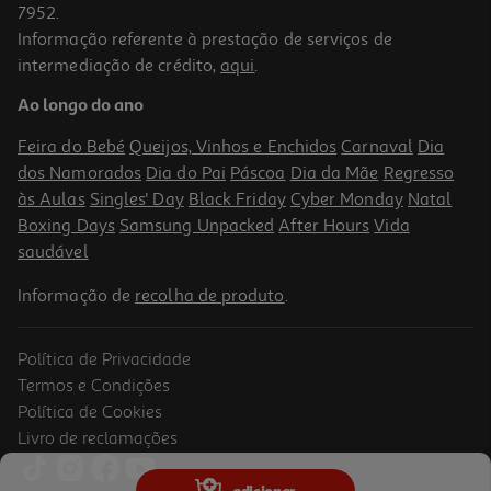
7952.
Informação referente à prestação de serviços de
intermediação de crédito,
aqui
.
Impressora Multifunções Epson Ecotank Et-2910 Preto
Ao longo do ano
229.99 €/un
Feira do Bebé
Queijos, Vinhos e Enchidos
Carnaval
Dia
229,99 €
dos Namorados
Dia do Pai
Páscoa
Dia da Mãe
Regresso
às Aulas
Singles' Day
Black Friday
Cyber Monday
Natal
Boxing Days
Samsung Unpacked
After Hours
Vida
saudável
Informação de
recolha de produto
.
Política de Privacidade
Termos e Condições
Política de Cookies
Livro de reclamações
Impressora Epson Ecotank Et-2830 Multifunções
adicionar