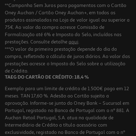
**Campanha Sem Juros para pagamentos com o Cartão
Oney Auchan / Cartão Oney Auchan+, em todos os
produtos assinalados na Loja de valor igual ou superior a
75€. Ao valor da compra acresce Comissão de
Formalização até 6% e Imposto do Selo, incluídos nas
prestações. Consulte detalhe
aqui
.
4.5
(246)
Multifunções Hp Smart Tank 6005
***O valor da primeira prestação depende do dia da
compra, refletindo o cálculo de juros diários. Ao valor das
249.99 €/un
prestações acresce o Imposto do Selo sobre a utilização
249,99 €
de Crédito.
TAEG DO CARTÃO DE CRÉDITO: 18,4 %
Exemplo para um limite de crédito de 1.500€ pago em 12
meses. TAN 17,60 %. Adesão ao Cartão sujeita a
aprovação. Informe-se junto do Oney Bank – Sucursal em
Portugal, registado no Banco de Portugal com o nº 881. A
Auchan Retail Portugal, S.A. atua na qualidade de
Intermediário de Crédito a título acessório com
exclusividade, registado no Banco de Portugal com o nº