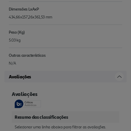
Dimensões LxAxP
434,66x157,26x361,53 mm
Peso (Kg)
5.03 kg
Outras características
N/A
Avaliações