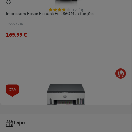
3.7
(3)
Impressora Epson Ecotank Et-2860 Multifunções
169.99 €/un
169,99 €
-23%
4.4
(244)
Impressora Hp Smart Tank 7005 Multifunções
Lojas
229.99 €/un