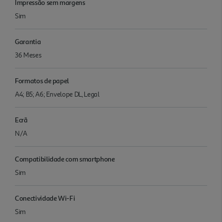
Impressão sem margens
Sim
Garantia
36 Meses
Formatos de papel
A4; B5; A6; Envelope DL, Legal
Ecrã
N/A
Compatibilidade com smartphone
Sim
Conectividade Wi-Fi
Sim