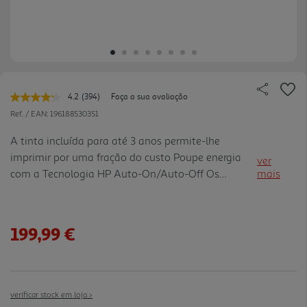
4.2
(394)
Faça a sua avaliação
Leu
394
Ref. / EAN:
196188530351
avaliações.
Link
A tinta incluída para até 3 anos permite-lhe
para
imprimir por uma fração do custo Poupe energia
a
ver
mesma
com a Tecnologia HP Auto-On/Auto-Off Os
mais
página.
sensores de tinta ajudam a evitar a dispendiosa
substituição da cabeça de impressão. Recorra às
animações de orientação pas so a passo para
199,99 €
configurar rapidamente a sua impressora. Usufrua
de ligações rápidas e fiáveis usando o Wi-Fi® com
reposição automática. Mantenha-se conectado e a
imprimir continuamente com Wi-Fi com reposição
verificar stock em loja >
automática. Imprima e digitalize em movimento a