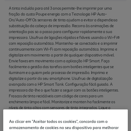
A tinta incluída para até 3 anos permite-lhe imprimir por uma
fração do custo Poupe energia com a Tecnologia HP Auto-
On/Auto-Off Os sensores de tinta ajudam a evitar a dispendiosa
substituição da cabeça de impressão. Recorra às animações de
orientação pas so a passo para configurar rapidamente a sua
impressora. Usufrua de ligações rápidas e fiáveis usando o Wi-Fi®
com reposição automática. Mantenha-se conectado e a imprimir
continuamente com Wi-Fi com reposição automática. Imprima e
digitalize em movimento a partir de qualquer dispositivo móvel.
Envie faxes em movimento com a aplicação HP Smart. Faça
facilmente a gestão das tarefas com botões inteligentes que se
iluminam e o guiam pelo processo de impressão. Imprima e
digitalize a partir do seu smartphone. Usufrua de digitalização
avançada com a HP Smart Tank. Configuração fácil guiada. A
impressora diz-lhe o que fazer a seguir com os botões inteligentes.
Frascos de tinta recicláveis com código de cores para um
enchimento limpo e fácil. Monitorize e manten ha facilmente os
níveis de tinta altos com sensores de tinta integrados. Ligue a
impressora quando precisar e desligue-a quando já não for
necessária.
Ao clicar em "Aceitar todos os cookies", concorda com o
armazenamento de cookies no seu dispositivo para melhorar