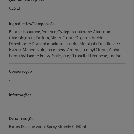
0.15 LT
Ingredientes/Composição
Butane, Isobutane, Propane, Cyclopentasiloxane, Aluminum
Chlorohydrate, Parfum, Alpha-Glucan Oligosaccharide,
Dimethicone, Disteardimonium Hectorite, Malpighia Punicifolia Fruit
Extract, Maltodextrin, Tocopheryl Acetate, Triethyl Citrate, Alpha-
Isomethyl Ionone, Benzyl Salicylate, Citronellol, Limonene, Linalool
Conservação
.
Informações
.
Denominação
Bioten Desodorizante Spray Vitamin C 150ml