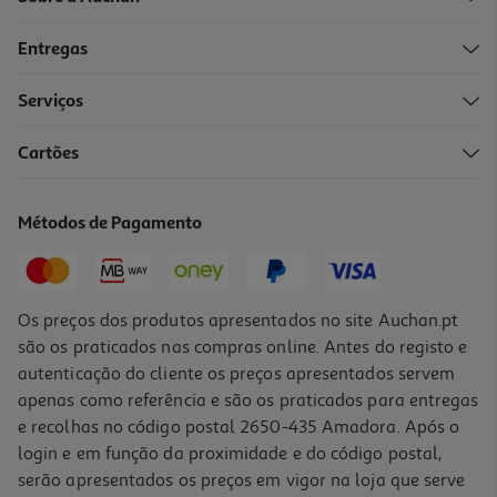
Entregas
-25%
Serviços
5.0
(2)
Cartões
Desodorizante Spray Dove Para Todo O Corpo Raspberry 150ml
31.8 €/Lt
Métodos de Pagamento
Price reduced from
to
6,39 €
4,77 €
Promoção
Os preços dos produtos apresentados no site Auchan.pt
são os praticados nas compras online. Antes do registo e
autenticação do cliente os preços apresentados servem
apenas como referência e são os praticados para entregas
e recolhas no código postal 2650-435 Amadora. Após o
login e em função da proximidade e do código postal,
serão apresentados os preços em vigor na loja que serve