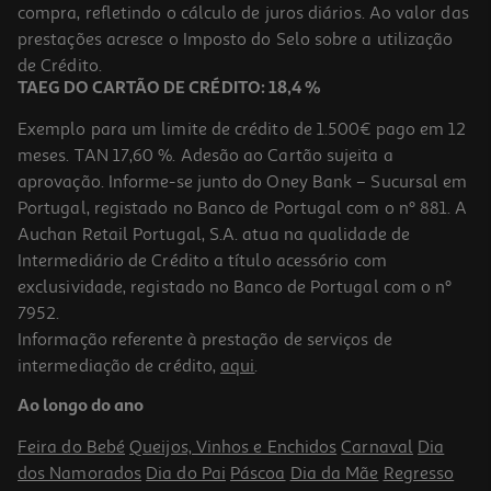
compra, refletindo o cálculo de juros diários. Ao valor das
19.93 €/Lt
prestações acresce o Imposto do Selo sobre a utilização
2,99 €
de Crédito.
TAEG DO CARTÃO DE CRÉDITO: 18,4 %
Exemplo para um limite de crédito de 1.500€ pago em 12
meses. TAN 17,60 %. Adesão ao Cartão sujeita a
aprovação. Informe-se junto do Oney Bank – Sucursal em
Portugal, registado no Banco de Portugal com o nº 881. A
Auchan Retail Portugal, S.A. atua na qualidade de
Intermediário de Crédito a título acessório com
exclusividade, registado no Banco de Portugal com o nº
7952.
Informação referente à prestação de serviços de
4.6
(5)
intermediação de crédito,
aqui
.
Desodorizante Spray Invisible For Black & White Silky Smooth
Nivea 150 Ml
Ao longo do ano
23.13 €/Lt
Feira do Bebé
Queijos, Vinhos e Enchidos
Carnaval
Dia
3,47 €
dos Namorados
Dia do Pai
Páscoa
Dia da Mãe
Regresso