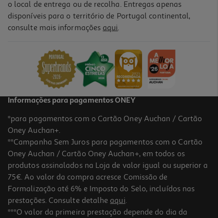
o local de entrega ou de recolha. Entregas apenas
disponíveis para o território de Portugal continental,
5.0
(3)
consulte mais informações
aqui
.
Desodorizante Rexona Spray Clean Scent 150ml
30.27 €/Lt
4,54 €
Informações para pagamentos ONEY
*para pagamentos com o Cartão Oney Auchan / Cartão
Oney Auchan+.
**Campanha Sem Juros para pagamentos com o Cartão
Oney Auchan / Cartão Oney Auchan+, em todos os
produtos assinalados na Loja de valor igual ou superior a
75€. Ao valor da compra acresce Comissão de
Formalização até 6% e Imposto do Selo, incluídos nas
prestações. Consulte detalhe
aqui
.
5.0
(1)
Desodorizante Nivea Spray Dry Comfort 150ml
***O valor da primeira prestação depende do dia da