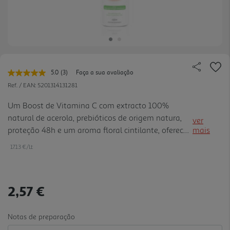
5.0
(3)
Faça a sua avaliação
Leu
3
Ref. / EAN:
5201314131281
avaliações.
Link
Um Boost de Vitamina C com extracto 100%
para
natural de acerola, prebióticos de origem natura,
a
ver
mesma
proteção 48h e um aroma floral cintilante, oferece
mais
página.
uma injecção de energia fresca à pele das axilas.
17.13 €/Lt
Enriquecido com prebióticos que ajudam a reforçar
a defesa natu ral da pele e a neutralizar as
bactérias responsáveis pelos mau odores nas
2,57 €
axilas- Vegan Friendly - Testado
dermatologicamente em peles sensíveis.
Notas de preparação