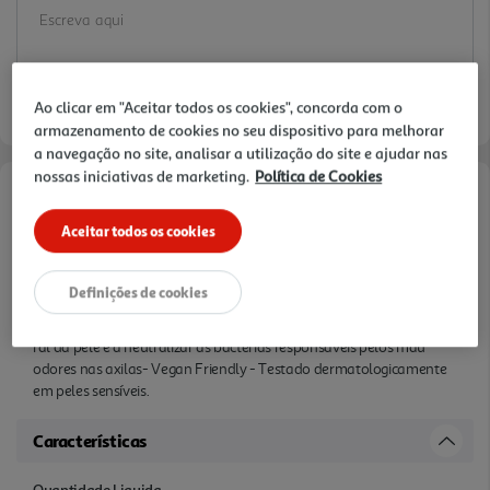
Ao clicar em "Aceitar todos os cookies", concorda com o
armazenamento de cookies no seu dispositivo para melhorar
a navegação no site, analisar a utilização do site e ajudar nas
nossas iniciativas de marketing.
Política de Cookies
Informações de Marketing
Aceitar todos os cookies
Um Boost de Vitamina C com extracto 100% natural de acerola,
prebióticos de origem natura, proteção 48h e um aroma floral
Definições de cookies
cintilante, oferece uma injecção de energia fresca à pele das axilas.
Enriquecido com prebióticos que ajudam a reforçar a defesa natu
ral da pele e a neutralizar as bactérias responsáveis pelos mau
odores nas axilas- Vegan Friendly - Testado dermatologicamente
em peles sensíveis.
Características
Quantidade Liquida