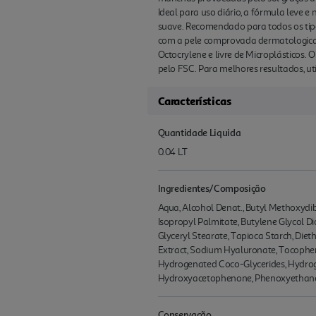
Ideal para uso diário, a fórmula leve 
suave. Recomendado para todos os tipos
com a pele comprovada dermatologicame
Octocrylene e livre de Microplásticos.
pelo FSC. Para melhores resultados,
Características
Quantidade Liquida
0.04 LT
Ingredientes/Composição
Aqua, Alcohol Denat., Butyl Methoxydi
Isopropyl Palmitate, Butylene Glycol Di
Glyceryl Stearate, Tapioca Starch, Die
Extract, Sodium Hyaluronate, Tocopher
Hydrogenated Coco-Glycerides, Hydroge
Hydroxyacetophenone, Phenoxyethanol,
Conservação