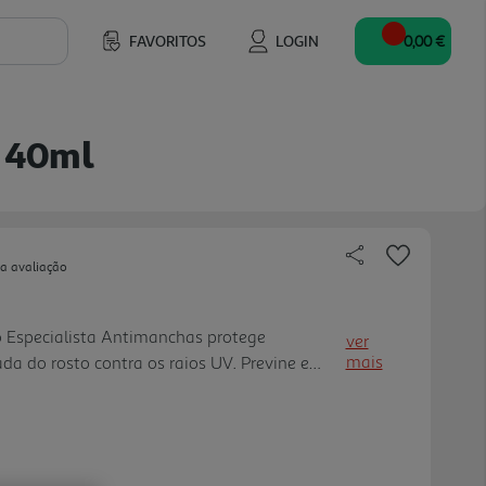
FAVORITOS
LOGIN
0,00 €
+ 40ml
ua avaliação
 Especialista Antimanchas protege
ver
mais
da do rosto contra os raios UV. Previne e
has provocadas pelo sol graças ao
inous630 com resultados visíveis em 4 sem
 e luminosa. Ideal para uso diário, a fórmula
ecida com Ácido Hialurónico e Vitamina E