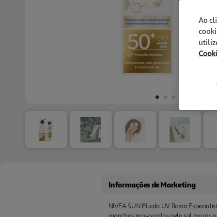
Ao cl
cooki
utili
Cook
Informações de Marketing
NIVEA SUN Fluido UV Rosto Especialist
manchas provocadas pelo sol graças a