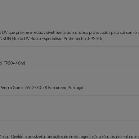
ios UV que previne e reduz visivelmente as manchas provocadas pelo sol com 
A SUN Fluido UV Rosto Especialista Antimanchas FPS 50+.
ol FP50+ 40ml
 Pereira Gomes 59, 2730178 Barcarena, Portugal
rtigo. Devido a possíveis alterações de embalagens e/ou rótulos, deverá cons