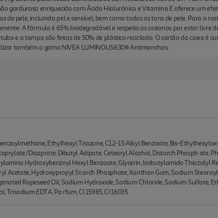
e não gordurosa enriquecida com Ácido Hialurónico e Vitamina E oferece um efe
 de pele, incluindo pel e sensível, bem como todos os tons de pele. Para o ros
nte. A fórmula é 65% biodegradável e respeita os oceanos por estar livre de
 O tubo e a tampa são feitos de 50% de plástico reciclado. O cartão da caixa 
 utilizar também a gama NIVEA LUMINOUS630® Antimanchas.
benzoylmethane, Ethylhexyl Triazone, C12-15 Alkyl Benzoate, Bis-Ethylhexylo
caprylate/Dicaprate, Dibutyl Adipate, Cetearyl Alcohol, Distarch Phosph ate, P
thylamino Hydroxybenzoyl Hexyl Benzoate, Glycerin, Isobutylamido Thiazolyl Res
yl Acetate, Hydroxypropyl St arch Phosphate, Xanthan Gum, Sodium Stearoyl
nated Rapeseed Oil, Sodium Hydroxide, Sodium Chloride, Sodium Sulfate, Eth
 Trisodium EDTA, Pa rfum, CI 15985, CI 16035