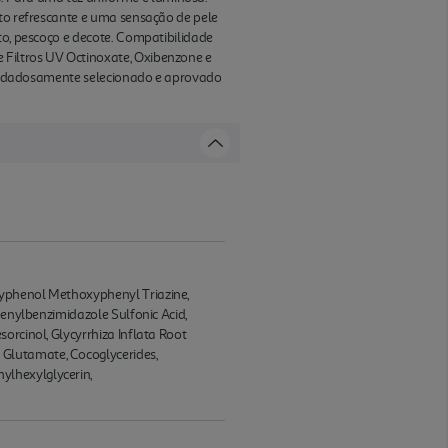
ito refrescante e uma sensação de pele
to, pescoço e decote. Compatibilidade
 Filtros UV Octinoxate, Oxibenzone e
é cuidadosamente selecionado e aprovado
xyphenol Methoxyphenyl Triazine,
henylbenzimidazole Sulfonic Acid,
orcinol, Glycyrrhiza Inflata Root
 Glutamate, Cocoglycerides,
ylhexylglycerin,