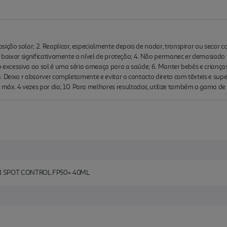
sição solar; 2. Reaplicar, especialmente depois de nadar, transpirar ou secar
rá baixar significativamente o nível de proteção; 4. Não permanec er demasiad
o excessiva ao sol é uma séria ameaça para a saúde; 6. Manter bebés e crianças
8. Deixa r absorver completamente e evitar o contacto direto com têxteis e supe
áx. 4 vezes por dia; 10. Para melhores resultados, utilize também a gama
 SPOT CONTROL FP50+ 40ML