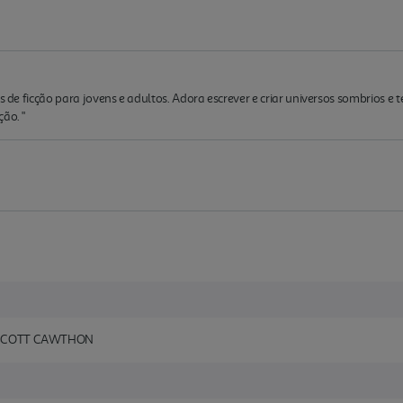
os de ficção para jovens e adultos. Adora escrever e criar universos sombrios 
ão. "
E SCOTT CAWTHON