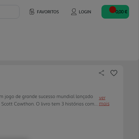
FAVORITOS
LOGIN
0,00 €
 um jogo de grande sucesso mundial lançado
ver
mais
Scott Cawthon. O livro tem 3 histórias com
ita é simples e atraente. - Uma série
. 4.8 estrelas na Ama zon. - Primeira série
dos em Portugal.