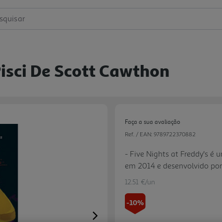
squisar
 Pisci De Scott Cawthon
Faça a sua avaliação
Ref. / EAN:
9789722370882
- Five Nights at Freddy's é
em 2014 e desenvolvido por 
um ritmo alucinante e a escr
12.51 €/un
bestseller do New York Times
publicada teve bons resulta
-10%
Next