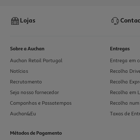
Lojas
Contac
Sobre a Auchan
Entregas
Auchan Retail Portugal
Entrega em c
Livro Diário De Um Nerd De Philip Osbourne Roberta Procac
Notícias
Recolha Driv
8.91 €/un
9,90 €
PVP de editor
Recrutamento
Recolha Expr
8,91 €
Seja nosso fornecedor
Recolha em L
Campanhas e Passatempos
Recolha num 
Auchan&Eu
Taxas de Ent
Métodos de Pagamento
-10%