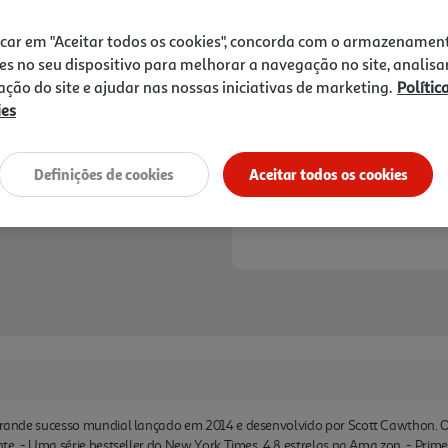
13,90 €
PVP de editor
12,51 €
icar em "Aceitar todos os cookies", concorda com o armazenamen
es no seu dispositivo para melhorar a navegação no site, analisa
Notas de preparação
zação do site e ajudar nas nossas iniciativas de marketing.
Polític
ies
Definições de cookies
Aceitar todos os cookies
 grande sucesso mundial lançado em 2014 e desenvolvido por Scott Cawthon. O 
ente. - Uma série bestseller do New York Times. 4.8 estrelas na Ama zon. - Prime