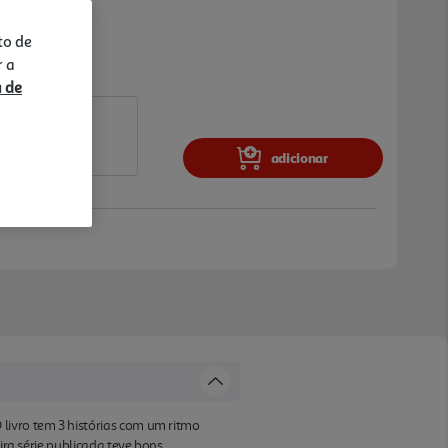
to de
r a
a de
adicionar
livro tem 3 histórias com um ritmo
ira série publicada teve bons