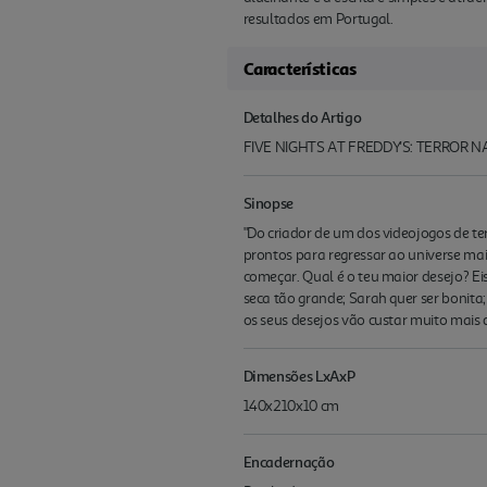
resultados em Portugal.
Características
Detalhes do Artigo
FIVE NIGHTS AT FREDDY'S: TERROR N
Sinopse
"Do criador de um dos videojogos de t
prontos para regressar ao universe mais
começar. Qual é o teu maior desejo? E
seca tão grande; Sarah quer ser bonita
os seus desejos vão custar muito mais 
Dimensões LxAxP
140x210x10 cm
Encadernação