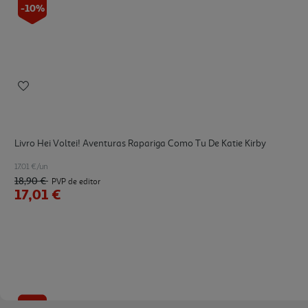
-10%
Livro Hei Voltei! Aventuras Rapariga Como Tu De Katie Kirby
17.01 €/un
18,90 €
PVP de editor
17,01 €
-10%