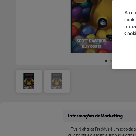
Ao cl
cooki
utili
Cook
Informações de Marketing
- Five Nights at Freddy's é um jogo de
alucinante e a escrita é simples e atra