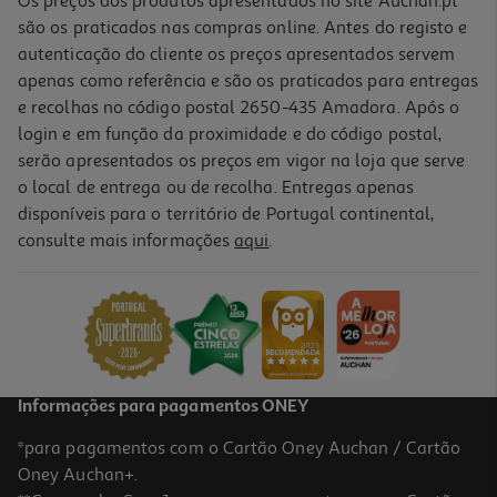
Os preços dos produtos apresentados no site Auchan.pt
são os praticados nas compras online. Antes do registo e
autenticação do cliente os preços apresentados servem
apenas como referência e são os praticados para entregas
e recolhas no código postal 2650-435 Amadora. Após o
login e em função da proximidade e do código postal,
serão apresentados os preços em vigor na loja que serve
o local de entrega ou de recolha. Entregas apenas
disponíveis para o território de Portugal continental,
consulte mais informações
aqui
.
Alojamento Odisseias - 3 Dias Fugas Em Família
139.9 €/un
139,90 €
Informações para pagamentos ONEY
*para pagamentos com o Cartão Oney Auchan / Cartão
Oney Auchan+.