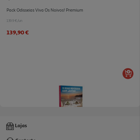
Pack Odisseias Viva Os Noivos! Premium
139.9 €/un
139,90 €
Alojamento Odisseias 3 Dias Refúgios Com Jantar
Lojas
169.9 €/un