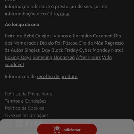
Informação referente à prestação de serviços de
intermediação de crédito,
aqui
.
Pack Odisseias Refúgios Com Spa Ou Jantar
Ao longo do ano
78.78 €/un
Price reduced from
to
90,00 €
Feira do Bebé
Queijos, Vinhos e Enchidos
Carnaval
Dia
78,78 €
dos Namorados
Dia do Pai
Páscoa
Dia da Mãe
Regresso
Promoção
às Aulas
Singles' Day
Black Friday
Cyber Monday
Natal
Boxing Days
Samsung Unpacked
After Hours
Vida
saudável
Informação de
recolha de produto
.
Política de Privacidade
Termos e Condições
Política de Cookies
Livro de reclamações
Alojamento Odisseias - 3 Dias Fugas A Dois
adicionar
© Auchan Retail Portugal