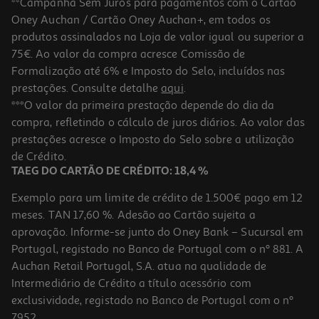
**Campanha Sem Juros para pagamentos com o Cartão
Oney Auchan / Cartão Oney Auchan+, em todos os
-26%
produtos assinalados na Loja de valor igual ou superior a
75€. Ao valor da compra acresce Comissão de
Formalização até 6% e Imposto do Selo, incluídos nas
prestações. Consulte detalhe
aqui
.
Pack Presente Odisseias - Refúgios A Dois Uma Ou Duas Noites " "
***O valor da primeira prestação depende do dia da
Experiência De Alojamento
compra, refletindo o cálculo de juros diários. Ao valor das
99.91 €/un
Price reduced from
to
prestações acresce o Imposto do Selo sobre a utilização
134,99 €
99,91 €
de Crédito.
Promoção
TAEG DO CARTÃO DE CRÉDITO: 18,4 %
Exemplo para um limite de crédito de 1.500€ pago em 12
meses. TAN 17,60 %. Adesão ao Cartão sujeita a
aprovação. Informe-se junto do Oney Bank – Sucursal em
Portugal, registado no Banco de Portugal com o nº 881. A
Auchan Retail Portugal, S.A. atua na qualidade de
Intermediário de Crédito a título acessório com
-12%
exclusividade, registado no Banco de Portugal com o nº
7952.