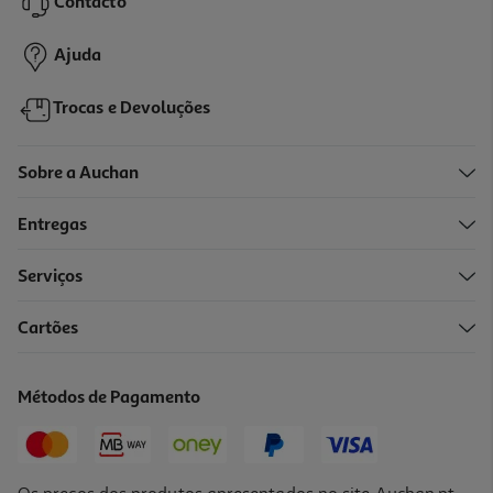
Contacto
169,90 €
Ajuda
Trocas e Devoluções
Sobre a Auchan
Entregas
-21%
Serviços
Cartões
Pack Odisseias 3 Dias Refúgios Secretos
159.9 €/un
Métodos de Pagamento
Price reduced from
to
202,99 €
159,90 €
Promoção