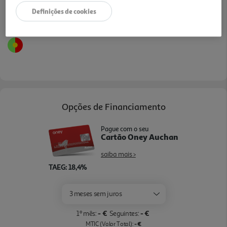
Mais de 350 hotéis à escolha. Vantagens de
Definições de cookies
comprar Odisseias: Mais de 350 hotéis à escolha;
Válido por 3 anos e 3 meses a partir da data da
compra; Reserva online disponível via Área de
Cliente Odisseias nas experiências assinaladas!
Opções de Financiamento
Pague com o seu
Cartão Oney Auchan
saiba mais >
TAEG: 18,4%
3 meses sem juros
- €
- €
1º mês:
Seguintes:
- €
MTIC (Valor Total):