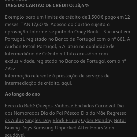
TAEG DO CARTÃO DE CRÉDITO: 18,4 %
Exemplo para um limite de crédito de 1.500€ pago em 12
meses. TAN 17,60 %. Adesão ao Cartão sujeita a
aprovação. Informe-se junto do Oney Bank – Sucursal em
Portugal, registado no Banco de Portugal com o nº 881. A
Auchan Retail Portugal, S.A. atua na qualidade de
Intermediário de Crédito a título acessório com
exclusividade, registado no Banco de Portugal com o nº
7952.
Informação referente à prestação de serviços de
intermediação de crédito,
aqui
.
Lâmpada Led Esférica Auchan E27 40w Luz Branca
Ao longo do ano
3.25 €/un
Feira do Bebé
Queijos, Vinhos e Enchidos
Carnaval
Dia
3,25 €
dos Namorados
Dia do Pai
Páscoa
Dia da Mãe
Regresso
às Aulas
Singles' Day
Black Friday
Cyber Monday
Natal
Boxing Days
Samsung Unpacked
After Hours
Vida
saudável