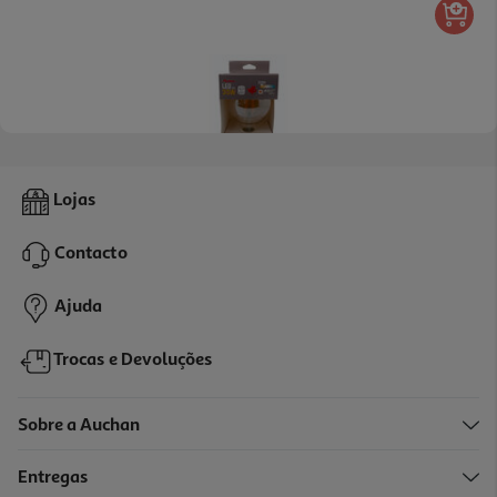
Lâmpada Led Auchan E27 35w G95 Dourada Clara
Lojas
7.29 €/un
Contacto
7,29 €
Ajuda
Trocas e Devoluções
Sobre a Auchan
Entregas