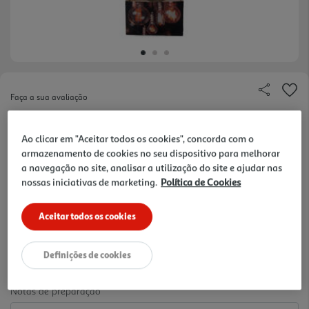
Faça a sua avaliação
Ref. / EAN:
3665257387433
Ao clicar em "Aceitar todos os cookies", concorda com o
LÂMPADA LED EDISON AUCHAN E27 35W DOURADO CL
armazenamento de cookies no seu dispositivo para melhorar
a navegação no site, analisar a utilização do site e ajudar nas
nossas iniciativas de marketing.
Política de Cookies
4.99 €/un
Aceitar todos os cookies
4,99 €
Definições de cookies
Notas de preparação