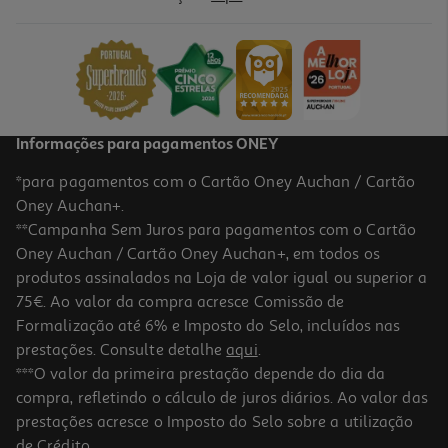
Lâmpada Led Edison Auchan E27 75w Luz Branca Clara
5.99 €/un
5,99 €
Informações para pagamentos ONEY
*para pagamentos com o Cartão Oney Auchan / Cartão
Oney Auchan+.
**Campanha Sem Juros para pagamentos com o Cartão
Oney Auchan / Cartão Oney Auchan+, em todos os
produtos assinalados na Loja de valor igual ou superior a
75€. Ao valor da compra acresce Comissão de
Formalização até 6% e Imposto do Selo, incluídos nas
prestações. Consulte detalhe
aqui
.
Lâmpada Led Auchan E27 40w Luz Branca
***O valor da primeira prestação depende do dia da
compra, refletindo o cálculo de juros diários. Ao valor das
3.4 €/un
prestações acresce o Imposto do Selo sobre a utilização
3,40 €
de Crédito.