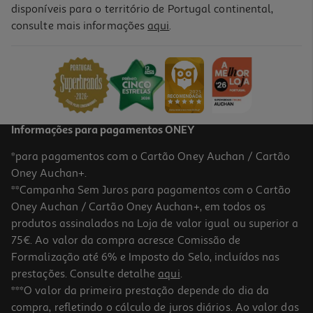
disponíveis para o território de Portugal continental,
5.0
(1)
consulte mais informações
aqui
.
Suplemento Santiveri Cloreto Magnésio 230 Comp
0.04 €/un
9,29 €
Informações para pagamentos ONEY
*para pagamentos com o Cartão Oney Auchan / Cartão
Oney Auchan+.
**Campanha Sem Juros para pagamentos com o Cartão
Oney Auchan / Cartão Oney Auchan+, em todos os
produtos assinalados na Loja de valor igual ou superior a
75€. Ao valor da compra acresce Comissão de
Formalização até 6% e Imposto do Selo, incluídos nas
prestações. Consulte detalhe
aqui
.
Suplemento Zumub Magnésio 60 Comp
***O valor da primeira prestação depende do dia da
compra, refletindo o cálculo de juros diários. Ao valor das
5.49 €/un