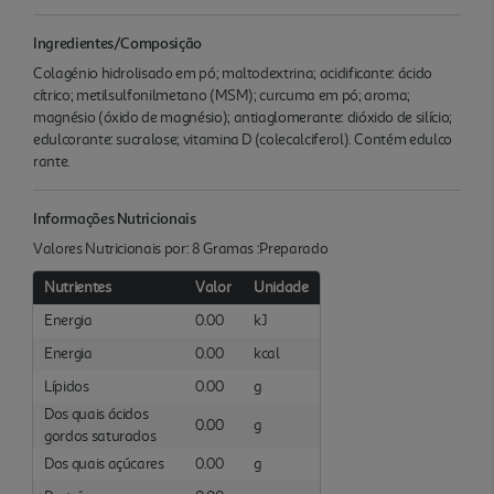
Ingredientes/Composição
Colagénio hidrolisado em pó; maltodextrina; acidificante: ácido
cítrico; metilsulfonilmetano (MSM); curcuma em pó; aroma;
magnésio (óxido de magnésio); antiaglomerante: dióxido de silício;
edulcorante: sucralose; vitamina D (colecalciferol). Contém edulco
rante.
Informações Nutricionais
Valores Nutricionais por: 8 Gramas :Preparado
Nutrientes
Valor
Unidade
Energia
0.00
kJ
Energia
0.00
kcal
Lípidos
0.00
g
Dos quais ácidos
0.00
g
gordos saturados
Dos quais açúcares
0.00
g