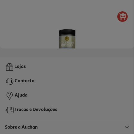
5.0
(1)
Colagénio Goldnutrition F.silvestres 300g
Lojas
76.63 €/Kg
Contacto
22,99 €
Ajuda
Trocas e Devoluções
Sobre a Auchan