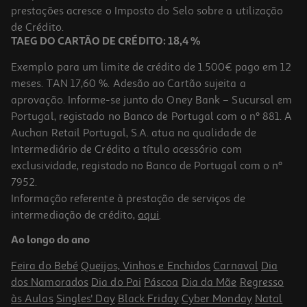
prestações acresce o Imposto do Selo sobre a utilização
5,49 €
de Crédito.
TAEG DO CARTÃO DE CRÉDITO: 18,4 %
Exemplo para um limite de crédito de 1.500€ pago em 12
meses. TAN 17,60 %. Adesão ao Cartão sujeita a
aprovação. Informe-se junto do Oney Bank – Sucursal em
Portugal, registado no Banco de Portugal com o nº 881. A
Auchan Retail Portugal, S.A. atua na qualidade de
Intermediário de Crédito a título acessório com
exclusividade, registado no Banco de Portugal com o nº
7952.
Informação referente à prestação de serviços de
intermediação de crédito,
aqui
.
Suplemento Forma+ Magn.+ Vit.c + Vit.d 30 Gom.
Ao longo do ano
0.33 €/un
Feira do Bebé
Queijos, Vinhos e Enchidos
Carnaval
Dia
9,99 €
dos Namorados
Dia do Pai
Páscoa
Dia da Mãe
Regresso
às Aulas
Singles' Day
Black Friday
Cyber Monday
Natal