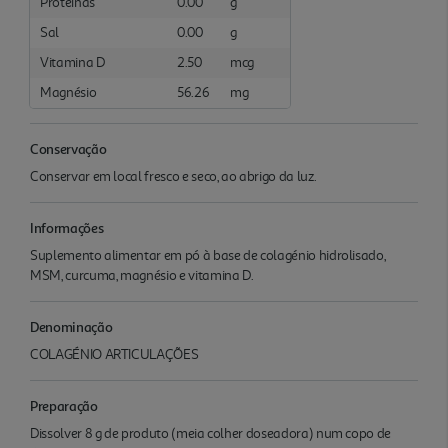
Proteínas
0.00
g
Sal
0.00
g
Vitamina D
2.50
mcg
Magnésio
56.26
mg
Conservação
Conservar em local fresco e seco, ao abrigo da luz.
Informações
Suplemento alimentar em pó à base de colagénio hidrolisado,
MSM, curcuma, magnésio e vitamina D.
Denominação
COLAGÉNIO ARTICULAÇÕES
Preparação
Dissolver 8 g de produto (meia colher doseadora) num copo de