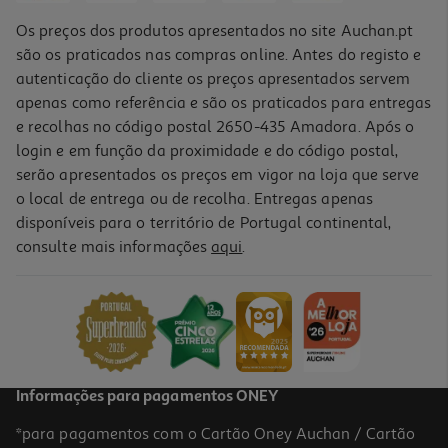
Os preços dos produtos apresentados no site Auchan.pt
são os praticados nas compras online. Antes do registo e
autenticação do cliente os preços apresentados servem
apenas como referência e são os praticados para entregas
e recolhas no código postal 2650-435 Amadora. Após o
login e em função da proximidade e do código postal,
-10%
serão apresentados os preços em vigor na loja que serve
o local de entrega ou de recolha. Entregas apenas
disponíveis para o território de Portugal continental,
4.0
(2)
consulte mais informações
aqui
.
Paçoca Retangular Dacolônia Tradicional 432g
10.39 €/Kg
Price reduced from
to
4,99 €
4,49 €
Promoção
Informações para pagamentos ONEY
*para pagamentos com o Cartão Oney Auchan / Cartão