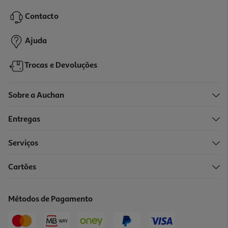
18.76 €/Kg
Contacto
3,19 €
Ajuda
Trocas e Devoluções
Sobre a Auchan
Entregas
Serviços
5.0
(1)
Cartões
Paçoca Rolha Moreninha Do Rio 300g (20 Und)
10.97 €/Kg
Métodos de Pagamento
3,29 €