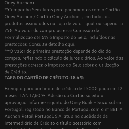
Oney Auchan+.
**Campanha Sem Juros para pagamentos com o Cartão
Oney Auchan / Cartão Oney Auchan+, em todos os
produtos assinalados na Loja de valor igual ou superior a
75€. Ao valor da compra acresce Comissão de
Formalização até 6% e Imposto do Selo, incluídos nas
prestações. Consulte detalhe
aqui
.
Waffer Dadinho Cremoso 90g
***O valor da primeira prestação depende do dia da
compra, refletindo o cálculo de juros diários. Ao valor das
14.33 €/Kg
prestações acresce o Imposto do Selo sobre a utilização
1,29 €
de Crédito.
TAEG DO CARTÃO DE CRÉDITO: 18,4 %
Exemplo para um limite de crédito de 1.500€ pago em 12
meses. TAN 17,60 %. Adesão ao Cartão sujeita a
aprovação. Informe-se junto do Oney Bank – Sucursal em
Portugal, registado no Banco de Portugal com o nº 881. A
Auchan Retail Portugal, S.A. atua na qualidade de
Intermediário de Crédito a título acessório com
-11%