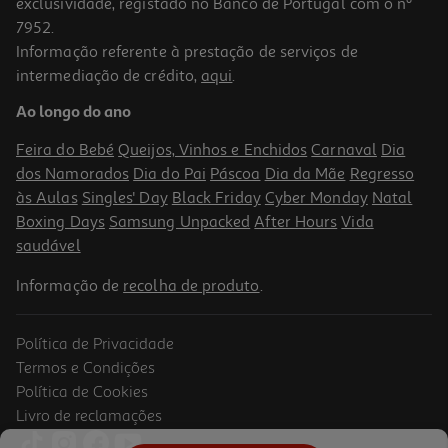
exclusividade, registado no Banco de Portugal com o nº
7952.
Informação referente à prestação de serviços de
5.0
(1)
intermediação de crédito,
aqui
.
Biscoito Rosquinha Mabel Sabor Chocolate 300g
Ao longo do ano
5.3 €/Kg
Price reduced from
to
1,79 €
Feira do Bebé
Queijos, Vinhos e Enchidos
Carnaval
Dia
1,59 €
dos Namorados
Dia do Pai
Páscoa
Dia da Mãe
Regresso
Promoção
às Aulas
Singles' Day
Black Friday
Cyber Monday
Natal
Boxing Days
Samsung Unpacked
After Hours
Vida
saudável
Informação de
recolha de produto
.
Política de Privacidade
Termos e Condições
Política de Cookies
Livro de reclamações