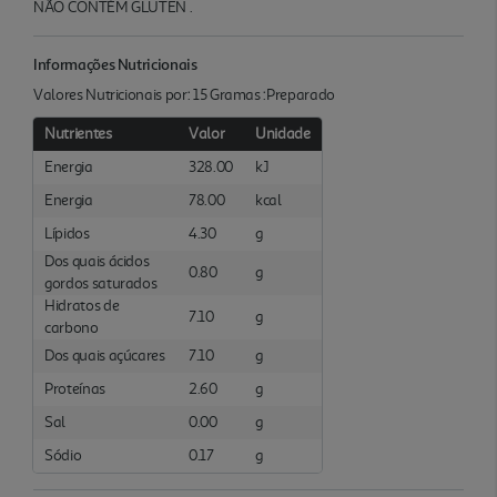
NÃO CONTÉM GLUTEN .
Informações Nutricionais
Valores Nutricionais por: 15 Gramas :Preparado
Nutrientes
Valor
Unidade
Energia
328.00
kJ
Energia
78.00
kcal
Lípidos
4.30
g
Dos quais ácidos
0.80
g
gordos saturados
Hidratos de
7.10
g
carbono
Dos quais açúcares
7.10
g
Proteínas
2.60
g
Sal
0.00
g
Sódio
0.17
g