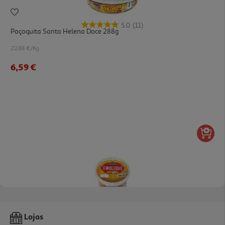
5.0
(11)
Paçoquita Santa Helena Doce 288g
22.88 €/Kg
6,59 €
5.0
(2)
Pé De Moleque Dacolônia 170g
Lojas