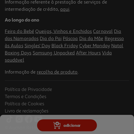
Informação referente à prestação de serviços de
intermediação de crédito,
aqui
.
Ao longo do ano
Feira do Bebé
Queijos, Vinhos e Enchidos
Carnaval
Dia
dos Namorados
Dia do Pai
Páscoa
Dia da Mãe
Regresso
às Aulas
Singles' Day
Black Friday
Cyber Monday
Natal
Boxing Days
Samsung Unpacked
After Hours
Vida
saudável
Informação de
recolha de produto
.
Política de Privacidade
Termos e Condições
Política de Cookies
Livro de reclamações
adicionar
© Auchan Retail Portugal