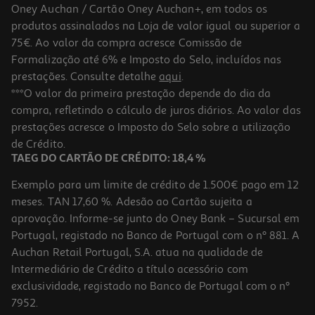
Oney Auchan / Cartão Oney Auchan+, em todos os
produtos assinalados na Loja de valor igual ou superior a
75€. Ao valor da compra acresce Comissão de
Formalização até 6% e Imposto do Selo, incluídos nas
prestações. Consulte detalhe
aqui
.
5.0
(1)
Cominhos Margão Moídos Bio 30g
***O valor da primeira prestação depende do dia da
compra, refletindo o cálculo de juros diários. Ao valor das
99.67 €/Kg
prestações acresce o Imposto do Selo sobre a utilização
2,99 €
de Crédito.
TAEG DO CARTÃO DE CRÉDITO: 18,4 %
Exemplo para um limite de crédito de 1.500€ pago em 12
meses. TAN 17,60 %. Adesão ao Cartão sujeita a
aprovação. Informe-se junto do Oney Bank – Sucursal em
Portugal, registado no Banco de Portugal com o nº 881. A
Auchan Retail Portugal, S.A. atua na qualidade de
Intermediário de Crédito a título acessório com
exclusividade, registado no Banco de Portugal com o nº
7952.