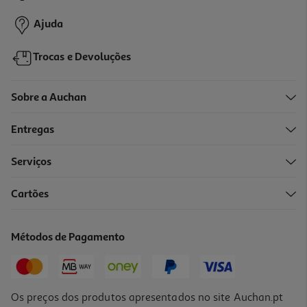
5,19 €
Ajuda
Trocas e Devoluções
Sobre a Auchan
Entregas
Serviços
4.5
(2)
Cartões
Alho Margão Moído Bio 52g
82.5 €/Kg
Métodos de Pagamento
4,29 €
Os preços dos produtos apresentados no site Auchan.pt