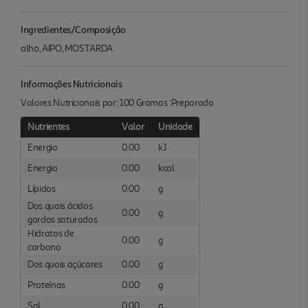
Ingredientes/Composição
alho, AIPO, MOSTARDA
Informações Nutricionais
Valores Nutricionais por: 100 Gramas :Preparado
Nutrientes
Valor
Unidade
Energia
0.00
kJ
Energia
0.00
kcal
Lípidos
0.00
g
Dos quais ácidos
0.00
g
gordos saturados
Hidratos de
0.00
g
carbono
Dos quais açúcares
0.00
g
Proteínas
0.00
g
Sal
0.00
g