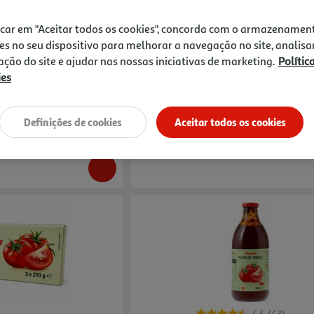
4.6
(68)
4.6
(65)
icar em "Aceitar todos os cookies", concorda com o armazenamen
 500g
Tomate Auchan Pelado Em Pedaços Sem 
es no seu dispositivo para melhorar a navegação no site, analisa
zação do site e ajudar nas nossas iniciativas de marketing.
Polític
2.03 €/Kg
ies
0,79 €
Definições de cookies
Aceitar todos os cookies