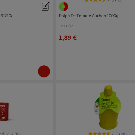
4.5
(43)
 3*210g
Polpa De Tomate Auchan 1000g
1.89 €/Kg
1,89 €
4.6
(8)
4.5
(28)