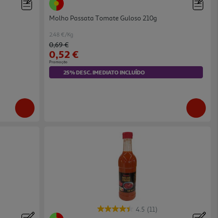
Molho Passata Tomate Guloso 210g
2.48 €/Kg
Price reduced from
to
0,69 €
0,52 €
Promoção
25% DESC. IMEDIATO INCLUÍDO
4.5
(11)