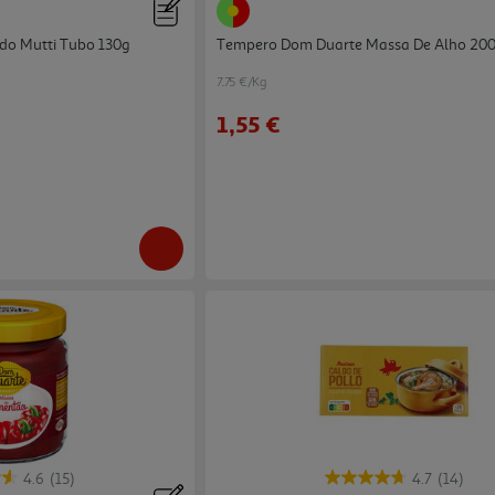
do Mutti Tubo 130g
Tempero Dom Duarte Massa De Alho 20
7.75 €/Kg
1,55 €
4.6
(15)
4.7
(14)