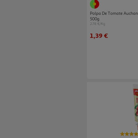
Polpa De Tomate Auchan
500g
2.78 €/Kg
1,39 €