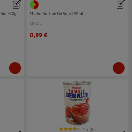
Sal 780g
Molho Auchan De Soja 192ml
5.16 €/Lt
0,99 €
4.4
(8)