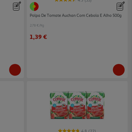
4.5
(33)
Polpa De Tomate Auchan Com Cebola E Alho 500g
2.78 €/Kg
1,39 €
4.8
(22)