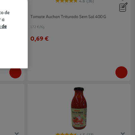
4.8
(36)
to de
Sal 390g
Tomate Auchan Triturado Sem Sal 400 G
r a
a de
1.72 €/Kg
0,69 €