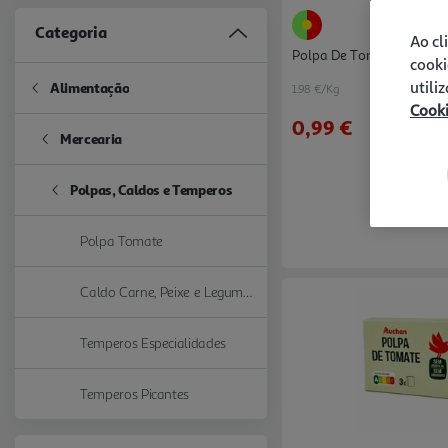
Categoria
Ao cl
Polpa De Tomate Auchan
cooki
utili
Alimentação
1.98 €/Kg
Refine by Categoria: Alimentação
Cook
0,99 €
Mercearia
Refine by Categoria: Mercearia
Polpas, Caldos e Temperos
selected Currently Refined by Categoria: Polpas, Caldos e Temperos
Polpa Tomate
Refine by Categoria: Polpa Tomate
Caldo Carne, Peixe e Legumes
Refine by Categoria: Caldo Carne, Peixe e Legumes
Temperos Especialidades
Refine by Categoria: Temperos Especialidades
Temperos Picantes
Refine by Categoria: Temperos Picantes