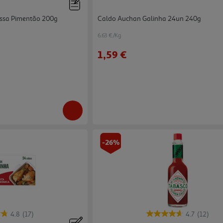
ssa Pimentão 200g
Caldo Auchan Galinha 24un 240g
6.63 €/Kg
1,59 €
-26%
4.8
(17)
4.7
(12)