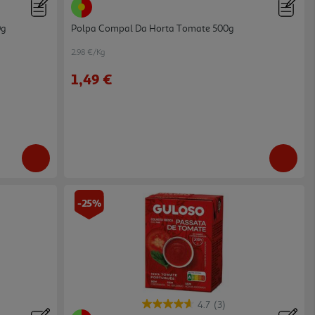
0g
Polpa Compal Da Horta Tomate 500g
2.98 €/Kg
1,49 €
-25%
4.7
(3)