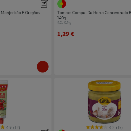
 Manjericão E Oregãos
Tomate Compal Da Horta Concentrado B
140g
9.21 €/Kg
1,29 €
4.9
(12)
4.2
(15)