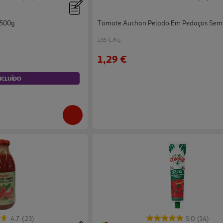
 500g
Tomate Auchan Pelado Em Pedaços Sem 
1.65 €/Kg
1,29 €
NCLUÍDO
4.7
(23)
5.0
(14)