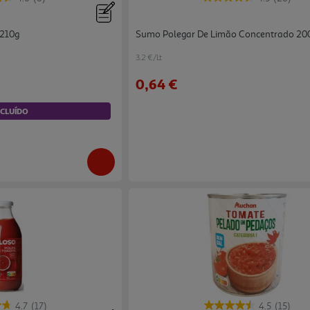
 210g
Sumo Polegar De Limão Concentrado 20
3.2 €/Lt
0,64 €
NCLUÍDO
4.7
(17)
4.5
(15)