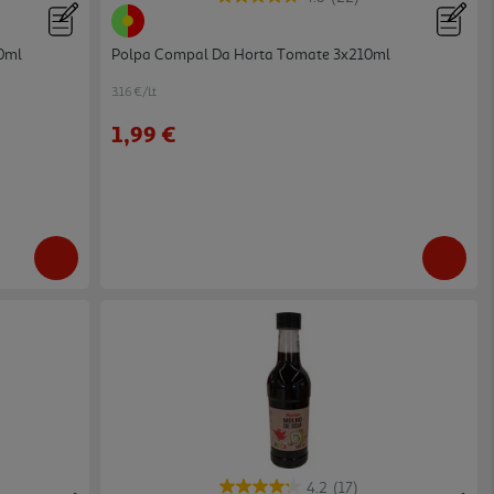
0ml
Polpa Compal Da Horta Tomate 3x210ml
3.16 €/Lt
1,99 €
4.2
(17)