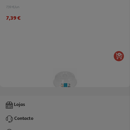
7.39 €/un
7,39 €
4.0
(11)
Tampa Qilive Para Micro-Ondas 600121097 Branca
Lojas
2.99 €/un
Contacto
2,99 €