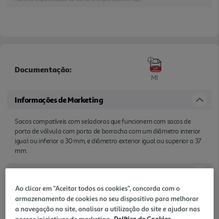
Documentação:
MI
Informações de Marketing
Sacos compatíveis com seladoras que funcionem com sacos de
porta de válvula com porta de borracha com um diâmetro interior
igual ou inferior a 30 mm, e diâmetro exterior igual ou superior a 37
mm.
Características
Ao clicar em "Aceitar todos os cookies", concorda com o
Denominação
armazenamento de cookies no seu dispositivo para melhorar
SACOS PARA SELADORA QILIVE Q.5577 (20 UNIDADES)
a navegação no site, analisar a utilização do site e ajudar nas
nossas iniciativas de marketing.
Política de Cookies