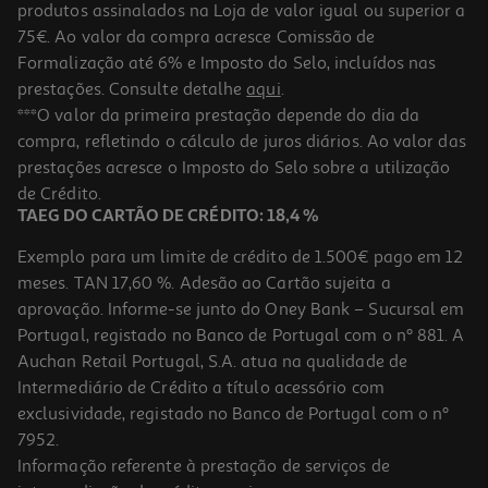
produtos assinalados na Loja de valor igual ou superior a
75€. Ao valor da compra acresce Comissão de
Formalização até 6% e Imposto do Selo, incluídos nas
prestações. Consulte detalhe
aqui
.
2.5
(15)
Auriculares Qilive 887217 C/micro Branco Q.1666
***O valor da primeira prestação depende do dia da
compra, refletindo o cálculo de juros diários. Ao valor das
3.99 €/un
prestações acresce o Imposto do Selo sobre a utilização
3,99 €
de Crédito.
TAEG DO CARTÃO DE CRÉDITO: 18,4 %
Exemplo para um limite de crédito de 1.500€ pago em 12
meses. TAN 17,60 %. Adesão ao Cartão sujeita a
aprovação. Informe-se junto do Oney Bank – Sucursal em
Portugal, registado no Banco de Portugal com o nº 881. A
Auchan Retail Portugal, S.A. atua na qualidade de
Intermediário de Crédito a título acessório com
exclusividade, registado no Banco de Portugal com o nº
7952.
Informação referente à prestação de serviços de