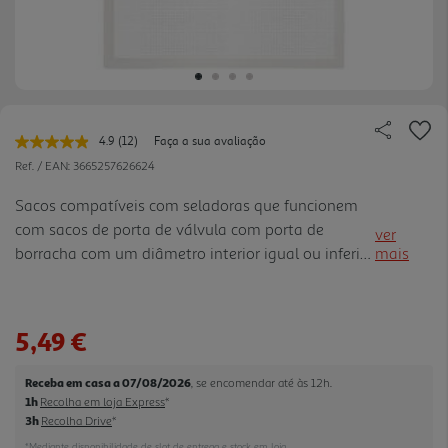
4.9
(12)
Faça a sua avaliação
Leu
12
Ref. / EAN:
3665257626624
avaliações.
Link
Sacos compatíveis com seladoras que funcionem
para
com sacos de porta de válvula com porta de
a
ver
mesma
borracha com um diâmetro interior igual ou inferior
mais
página.
a 30 mm, e diâmetro exterior igual ou superior a 37
mm.
5,49 €
Receba em casa a 07/08/2026
, se encomendar até às 12h.
1h
Recolha em loja Express
*
3h
Recolha Drive
*
*Mediante disponibilidade de slot de entrega e stock em loja.