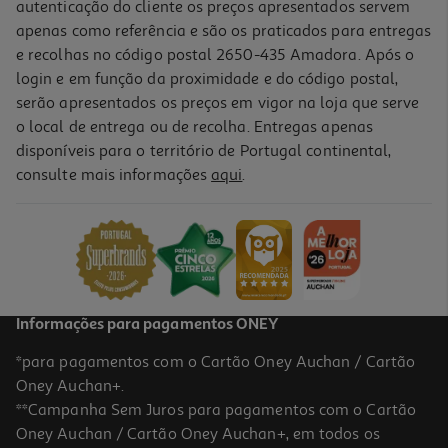
autenticação do cliente os preços apresentados servem
apenas como referência e são os praticados para entregas
e recolhas no código postal 2650-435 Amadora. Após o
login e em função da proximidade e do código postal,
serão apresentados os preços em vigor na loja que serve
o local de entrega ou de recolha. Entregas apenas
disponíveis para o território de Portugal continental,
4.5
(12)
consulte mais informações
aqui
.
Pen Usb Qilive 32gb 3.0 Vermelha
14.99 €/un
14,99 €
Informações para pagamentos ONEY
*para pagamentos com o Cartão Oney Auchan / Cartão
Oney Auchan+.
**Campanha Sem Juros para pagamentos com o Cartão
Oney Auchan / Cartão Oney Auchan+, em todos os