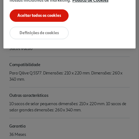
Nome e Morada
Aceitar todos os cookies
SAS OIA, 200, rue de la Recherche, Le Colibri BP 169, 59650
Villeneuve d'Ascq, France www.auchanretail.com/contact
Definições de cookies
Tipo
Sacos Vacuo
Compatibilidade
Para Qilive Q.5577. Dimensões: 210 x 220 mm. Dimensões: 260 x
340 mm.
Outras características
10 sacos de selar pequenos dimensões: 210 x 220 mm. 10 sacos de
selar grandes dimensões: 260 x 340 mm.
Garantia
36 Meses