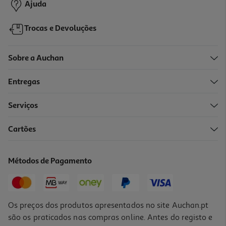
Ajuda
Trocas e Devoluções
Sobre a Auchan
Entregas
Serviços
4.2
(6)
Cartões
Seladora A Vácuo Portátil Qilive Q.5577 Preto
6.99 €/un
Métodos de Pagamento
6,99 €
Os preços dos produtos apresentados no site Auchan.pt
são os praticados nas compras online. Antes do registo e