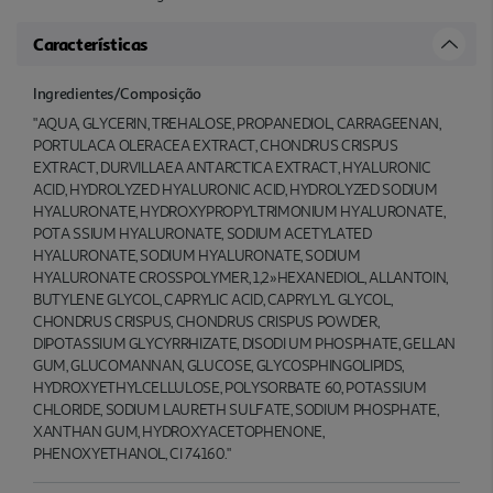
Características
Ingredientes/Composição
"AQUA, GLYCERIN, TREHALOSE, PROPANEDIOL, CARRAGEENAN,
PORTULACA OLERACEA EXTRACT, CHONDRUS CRISPUS
EXTRACT, DURVILLAEA ANTARCTICA EXTRACT, HYALURONIC
ACID, HYDROLYZED HYALURONIC ACID, HYDROLYZED SODIUM
HYALURONATE, HYDROXYPROPYLTRIMONIUM HYALURONATE,
POTA SSIUM HYALURONATE, SODIUM ACETYLATED
HYALURONATE, SODIUM HYALURONATE, SODIUM
HYALURONATE CROSSPOLYMER, 1,2»HEXANEDIOL, ALLANTOIN,
BUTYLENE GLYCOL, CAPRYLIC ACID, CAPRYLYL GLYCOL,
CHONDRUS CRISPUS, CHONDRUS CRISPUS POWDER,
DIPOTASSIUM GLYCYRRHIZATE, DISODI UM PHOSPHATE, GELLAN
GUM, GLUCOMANNAN, GLUCOSE, GLYCOSPHINGOLIPIDS,
HYDROXYETHYLCELLULOSE, POLYSORBATE 60, POTASSIUM
CHLORIDE, SODIUM LAURETH SULFATE, SODIUM PHOSPHATE,
XANTHAN GUM, HYDROXYACETOPHENONE,
PHENOXYETHANOL, CI 74160."