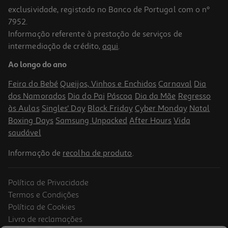
exclusividade, registado no Banco de Portugal com o nº
7952.
Informação referente à prestação de serviços de
3.7
(9)
intermediação de crédito,
aqui
.
Máscara Garnier Adesiva Anti Pontos Negros Carvão
Ao longo do ano
9.99 €/un
Feira do Bebé
Queijos, Vinhos e Enchidos
Carnaval
Dia
9,99 €
dos Namorados
Dia do Pai
Páscoa
Dia da Mãe
Regresso
às Aulas
Singles' Day
Black Friday
Cyber Monday
Natal
Boxing Days
Samsung Unpacked
After Hours
Vida
saudável
Informação de
recolha de produto
.
Política de Privacidade
Termos e Condições
Política de Cookies
Livro de reclamações