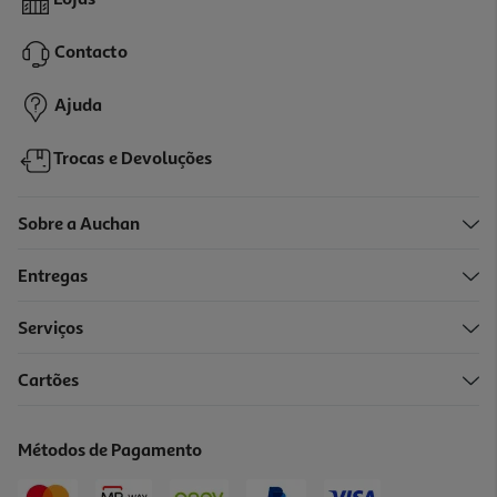
Lojas
2.49 €/un
Contacto
2,49 €
Ajuda
Trocas e Devoluções
Sobre a Auchan
Entregas
Serviços
4.8
(62)
Cartões
Máscara Garnier Tecido Skin Active Alga Preta
2.99 €/un
Métodos de Pagamento
2,99 €