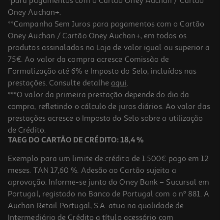
*para pagamentos com o Cartão Oney Auchan / Cartão
Oney Auchan+.
**Campanha Sem Juros para pagamentos com o Cartão
Oney Auchan / Cartão Oney Auchan+, em todos os
produtos assinalados na Loja de valor igual ou superior a
75€. Ao valor da compra acresce Comissão de
Formalização até 6% e Imposto do Selo, incluídos nas
prestações. Consulte detalhe
aqui
.
4.9
(80)
Máscara Rosto Garnier Aloe Hialurónico Un
***O valor da primeira prestação depende do dia da
compra, refletindo o cálculo de juros diários. Ao valor das
2.39 €/un
prestações acresce o Imposto do Selo sobre a utilização
2,39 €
de Crédito.
TAEG DO CARTÃO DE CRÉDITO: 18,4 %
Exemplo para um limite de crédito de 1.500€ pago em 12
meses. TAN 17,60 %. Adesão ao Cartão sujeita a
aprovação. Informe-se junto do Oney Bank – Sucursal em
Portugal, registado no Banco de Portugal com o nº 881. A
Auchan Retail Portugal, S.A. atua na qualidade de
Intermediário de Crédito a título acessório com