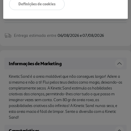
Definições de cookies
Entrega estimada entre
06/08/2026 e 07/08/2026
Informações de Marketing
Kinetic Sand é a areia moldável que não consegues largar! Adere a
si mesma e não a ti! Flui pelos teus dedos como magia, deixando-os
completamente secos. A Kinetic Sand estimula as habilidades
criativas das crianças, permitindo-lhes criar tudo o que possa m
imaginar vezes sem conta. Com 80 gr de areia roxa, as
possibilidades criativas são infinitas! A Kinetic Sand nunca seca, e
esta areia macia é fácil de limpar. Sente a diversão com a Kinetic
Sand!
Características