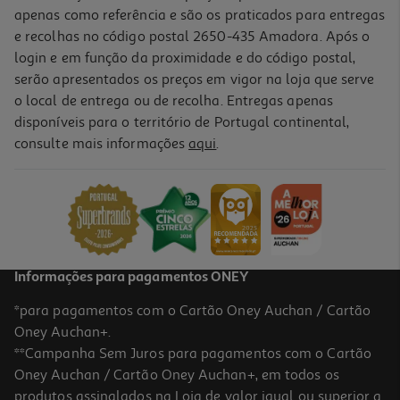
apenas como referência e são os praticados para entregas
e recolhas no código postal 2650-435 Amadora. Após o
login e em função da proximidade e do código postal,
serão apresentados os preços em vigor na loja que serve
o local de entrega ou de recolha. Entregas apenas
disponíveis para o território de Portugal continental,
consulte mais informações
aqui
.
Unicornio Diy Style 4 Ever Kawaii Com Luz
14.99 €/un
14,99 €
Informações para pagamentos ONEY
*para pagamentos com o Cartão Oney Auchan / Cartão
Oney Auchan+.
**Campanha Sem Juros para pagamentos com o Cartão
Oney Auchan / Cartão Oney Auchan+, em todos os
produtos assinalados na Loja de valor igual ou superior a