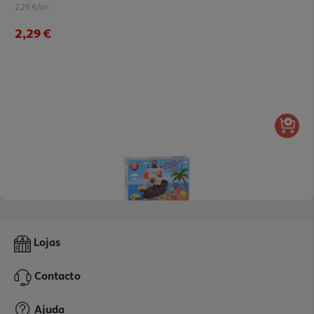
2.29 €/un
2,29 €
Pasta De Moldar One Two Fun Set Dos Dos Piratas 15 Peças
Lojas
19.99 €/un
Contacto
19,99 €
Ajuda