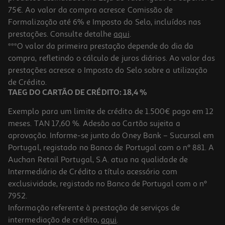
75€. Ao valor da compra acresce Comissão de
Formalização até 6% e Imposto do Selo, incluídos nas
prestações. Consulte detalhe
aqui
.
4.7
(23)
Fotos Divertidas Play-Doh
***O valor da primeira prestação depende do dia da
compra, refletindo o cálculo de juros diários. Ao valor das
12.99 €/un
prestações acresce o Imposto do Selo sobre a utilização
12,99 €
de Crédito.
TAEG DO CARTÃO DE CRÉDITO: 18,4 %
Exemplo para um limite de crédito de 1.500€ pago em 12
meses. TAN 17,60 %. Adesão ao Cartão sujeita a
aprovação. Informe-se junto do Oney Bank – Sucursal em
Portugal, registado no Banco de Portugal com o nº 881. A
Auchan Retail Portugal, S.A. atua na qualidade de
Intermediário de Crédito a título acessório com
exclusividade, registado no Banco de Portugal com o nº
7952.
Informação referente à prestação de serviços de
intermediação de crédito,
aqui
.
Slime Flower Pote Slime Flower Modelos Sortidos