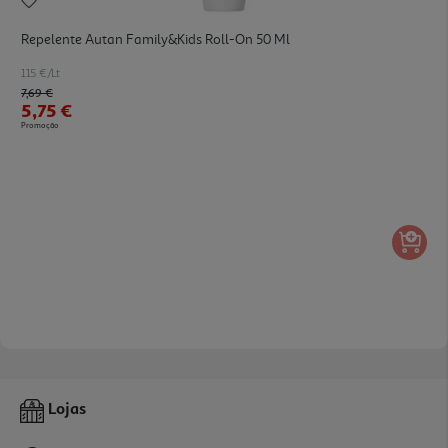
Repelente Autan Family&kids Roll-On 50 Ml
115 €/Lt
Price reduced from
to
7,69 €
5,75 €
Promoção
Lojas