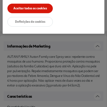
Aceitar todos os cookies
Definições de cookies
Informações de Marketing
AUTAN FAMILY Autan Family care Spray seco: repelente contra
mosquitos de uso humano. Proporciona proteção contra mosquitos
(adultos da família Cuilicidae) que dura até 4h. Aplicação na pele
por pulverização. Repele imediatamente mosquitos que podem ser
po rtadores da Febre Amarela, Dengue e Virus do Nilo Ocidental até
4 horas por aplicação. Näo aplicar mais de duas vezes ao dia e
evitar a aplicação excessiva (1g produto por 645cm2).
Características
Quantidade Liquida