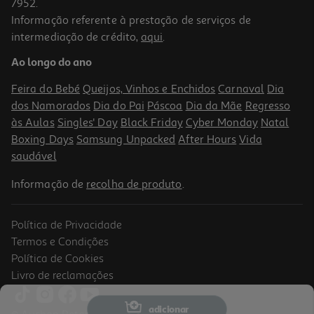
7952.
Informação referente à prestação de serviços de
intermediação de crédito,
aqui
.
Ao longo do ano
Feira do Bebé
Queijos, Vinhos e Enchidos
Carnaval
Dia
dos Namorados
Dia do Pai
Páscoa
Dia da Mãe
Regresso
às Aulas
Singles' Day
Black Friday
Cyber Monday
Natal
Boxing Days
Samsung Unpacked
After Hours
Vida
saudável
Informação de
recolha de produto
.
Política de Privacidade
Termos e Condições
Política de Cookies
Livro de reclamações
adicionar
© Auchan Retail Portugal