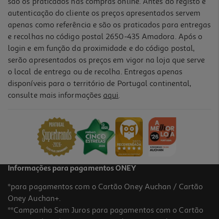
são os praticados nas compras online. Antes do registo e
autenticação do cliente os preços apresentados servem
apenas como referência e são os praticados para entregas
e recolhas no código postal 2650-435 Amadora. Após o
login e em função da proximidade e do código postal,
-27%
serão apresentados os preços em vigor na loja que serve
o local de entrega ou de recolha. Entregas apenas
disponíveis para o território de Portugal continental,
5.0
(2)
consulte mais informações
aqui
.
Doseador Canderel Green Sticks 40+10 Oferta
0.05 €/un
Price reduced from
to
2,89 €
2,12 €
Promoção
Informações para pagamentos ONEY
*para pagamentos com o Cartão Oney Auchan / Cartão
Oney Auchan+.
**Campanha Sem Juros para pagamentos com o Cartão