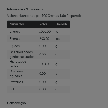
Informações Nutricionais
Valores Nutricionais por: 100 Gramas :Não Preparado
Nutrientes
Valor
Unidade
Energia
1000.00
kJ
Energia
240.00
kcal
Lípidos
0.00
g
Dos quais ácidos
0.00
g
gordos saturados
Hidratos de
100.00
g
carbono
Dos quais
0.00
g
açúcares
Proteínas
0.00
g
Sal
0.00
g
Conservação