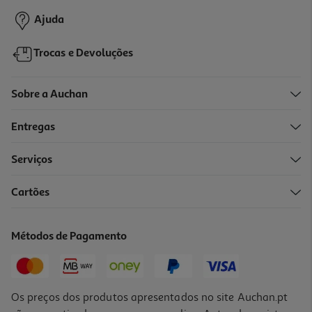
Promoção
Ajuda
Trocas e Devoluções
Sobre a Auchan
Entregas
-25%
Serviços
2.0
(2)
Cartões
Adoçante Canderel Green Natural 100un + 20un
0.02 €/un
Métodos de Pagamento
Price reduced from
to
3,05 €
2,28 €
Promoção
Os preços dos produtos apresentados no site Auchan.pt