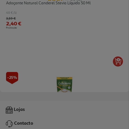
Adoçante Natural Canderel Stevia Líquido 50 Ml
48 €/Lt
Price reduced from
to
3,59 €
2,40 €
Promoção
-25%
Adoçante Natural Canderel Eritritol 250 G
Lojas
17.96 €/Kg
Price reduced from
to
5,99 €
Contacto
4,49 €